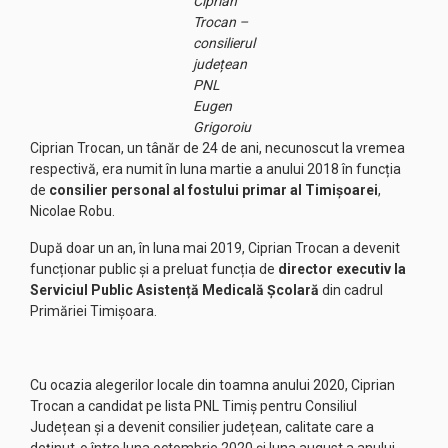
Ciprian
Trocan –
consilierul
județean
PNL
Eugen
Grigoroiu
Ciprian Trocan, un tânăr de 24 de ani, necunoscut la vremea
respectivă, era numit în luna martie a anului 2018 în funcția
de
consilier personal al fostului primar al Timișoarei
,
Nicolae Robu.
După doar un an, în luna mai 2019, Ciprian Trocan a devenit
funcționar public și a preluat funcția de
director executiv la
Serviciul Public Asistență Medicală Școlară
din cadrul
Primăriei Timișoara.
Cu ocazia alegerilor locale din toamna anului 2020, Ciprian
Trocan a candidat pe lista PNL Timiș pentru Consiliul
Județean și a devenit consilier județean, calitate care a