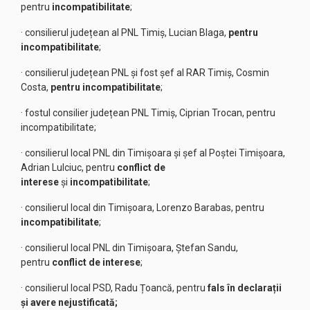
pentru
incompatibilitate
;
· consilierul județean al PNL Timiș, Lucian Blaga,
pentru
incompatibilitate
;
· consilierul județean PNL și fost șef al RAR Timiș, Cosmin
Costa,
pentru incompatibilitate
;
· fostul consilier județean PNL Timiș, Ciprian Trocan, pentru
incompatibilitate;
· consilierul local PNL din Timișoara și șef al Poștei Timișoara,
Adrian Lulciuc, pentru
conflict de
interese
și
incompatibilitate
;
· consilierul local din Timișoara, Lorenzo Barabas, pentru
incompatibilitate
;
· consilierul local PNL din Timișoara, Ștefan Sandu,
pentru
conflict de interese
;
· consilierul local PSD, Radu Țoancă, pentru
fals în declarații
și avere nejustificată;