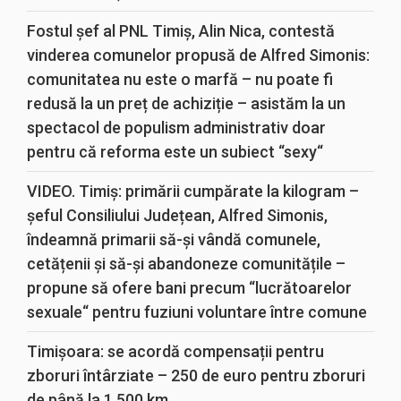
Fostul șef al PNL Timiș, Alin Nica, contestă
vinderea comunelor propusă de Alfred Simonis:
comunitatea nu este o marfă – nu poate fi
redusă la un preț de achiziție – asistăm la un
spectacol de populism administrativ doar
pentru că reforma este un subiect “sexy“
VIDEO. Timiș: primării cumpărate la kilogram –
șeful Consiliului Județean, Alfred Simonis,
îndeamnă primarii să-și vândă comunele,
cetățenii și să-și abandoneze comunitățile –
propune să ofere bani precum “lucrătoarelor
sexuale“ pentru fuziuni voluntare între comune
Timișoara: se acordă compensații pentru
zboruri întârziate – 250 de euro pentru zboruri
de până la 1.500 km