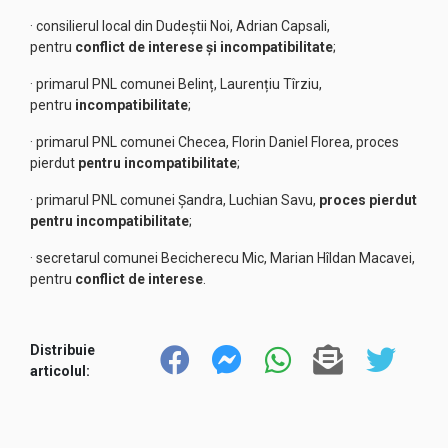
· consilierul local din Dudeștii Noi, Adrian Capsali,
pentru
conflict de interese și incompatibilitate
;
· primarul PNL comunei Belinț, Laurențiu Tîrziu,
pentru
incompatibilitate
;
· primarul PNL comunei Checea, Florin Daniel Florea, proces
pierdut
pentru incompatibilitate
;
· primarul PNL comunei Șandra, Luchian Savu,
proces pierdut
pentru incompatibilitate
;
· secretarul comunei Becicherecu Mic, Marian Hîldan Macavei,
pentru
conflict de interese
.
Distribuie
articolul: