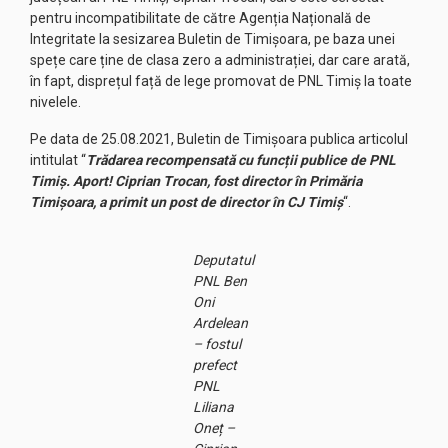
pentru incompatibilitate de către Agenția Națională de
Integritate la sesizarea Buletin de Timișoara, pe baza unei
spețe care ține de clasa zero a administrației, dar care arată,
în fapt, disprețul față de lege promovat de PNL Timiș la toate
nivelele.
Pe data de 25.08.2021, Buletin de Timișoara publica articolul
intitulat “
Trădarea recompensată cu funcții publice de PNL
Timiș. Aport! Ciprian Trocan, fost director în Primăria
Timișoara, a primit un post de director în CJ Timiș
“.
Deputatul
PNL Ben
Oni
Ardelean
– fostul
prefect
PNL
Liliana
Oneț –