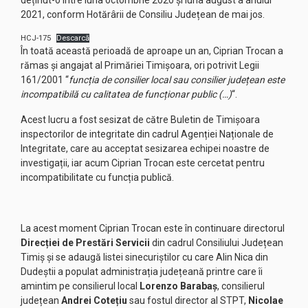
deținut-o între luna octombrie 2020 și luna august a anului
2021, conform Hotărârii de Consiliu Județean de mai jos.
HCJ-175
Descarcă
În toată această perioadă de aproape un an, Ciprian Trocan a
rămas și angajat al Primăriei Timișoara, ori potrivit Legii
161/2001 “
funcția de consilier local sau consilier județean este
incompatibilă cu calitatea de funcționar public (…)
“.
Acest lucru a fost sesizat de către Buletin de Timișoara
inspectorilor de integritate din cadrul Agenției Naționale de
Integritate, care au acceptat sesizarea echipei noastre de
investigații, iar acum Ciprian Trocan este cercetat pentru
incompatibilitate cu funcția publică.
La acest moment Ciprian Trocan este în continuare directorul
Direcției de Prestări Servicii
din cadrul Consiliului Județean
Timiș și se adaugă listei sinecuriștilor cu care Alin Nica din
Dudeștii a populat administrația județeană printre care îi
amintim pe consilierul local
Lorenzo Barabaș
, consilierul
județean
Andrei Cotețiu
sau fostul director al STPT,
Nicolae