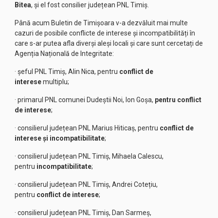
Bitea
, și el fost consilier județean PNL Timiș.
Până acum Buletin de Timișoara v-a dezvăluit mai multe
cazuri de posibile conflicte de interese și incompatibilități în
care s-ar putea afla diverși aleși locali și care sunt cercetați de
Agenția Națională de Integritate:
· șeful PNL Timiș, Alin Nica, pentru
conflict de
interese
multiplu;
· primarul PNL comunei Dudeștii Noi, Ion Goșa,
pentru conflict
de interese
;
· consilierul județean PNL Marius Hiticaș, pentru
conflict de
interese și incompatibilitate
;
· consilierul județean PNL Timiș, Mihaela Calescu,
pentru
incompatibilitate
;
· consilierul județean PNL Timiș, Andrei Cotețiu,
pentru
conflict de interese
;
· consilierul județean PNL Timiș, Dan Sarmeș,