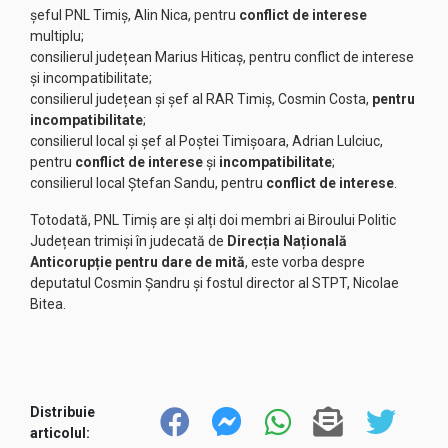
șeful PNL Timiș, Alin Nica, pentru
conflict de interese
multiplu;
consilierul județean Marius Hiticaș, pentru conflict de interese
și incompatibilitate;
consilierul județean și șef al RAR Timiș, Cosmin Costa,
pentru
incompatibilitate
;
consilierul local și șef al Poștei Timișoara, Adrian Lulciuc,
pentru
conflict de interese
și
incompatibilitate
;
consilierul local Ștefan Sandu, pentru
conflict de interese
.
Totodată, PNL Timiș are și alți doi membri ai Biroului Politic
Județean trimiși în judecată de
Direcția Națională
Anticorupție pentru dare de mită
, este vorba despre
deputatul Cosmin Șandru și fostul director al STPT, Nicolae
Bitea.
Distribuie
articolul: