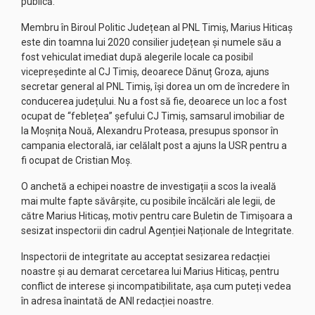
publică.
Membru în Biroul Politic Județean al PNL Timiș, Marius Hiticaș
este din toamna lui 2020 consilier județean și numele său a
fost vehiculat imediat după alegerile locale ca posibil
vicepreședinte al CJ Timiș, deoarece Dănuț Groza, ajuns
secretar general al PNL Timiș, își dorea un om de încredere în
conducerea județului. Nu a fost să fie, deoarece un loc a fost
ocupat de “feblețea” șefului CJ Timiș, samsarul imobiliar de
la Moșnița Nouă, Alexandru Proteasa, presupus sponsor în
campania electorală, iar celălalt post a ajuns la USR pentru a
fi ocupat de Cristian Moș.
O anchetă a echipei noastre de investigații a scos la iveală
mai multe fapte săvârșite, cu posibile încălcări ale legii, de
către Marius Hiticaș, motiv pentru care Buletin de Timișoara a
sesizat inspectorii din cadrul Agenției Naționale de Integritate.
Inspectorii de integritate au acceptat sesizarea redacției
noastre și au demarat cercetarea lui Marius Hiticaș, pentru
conflict de interese și incompatibilitate, așa cum puteți vedea
în adresa înaintată de ANI redacției noastre.