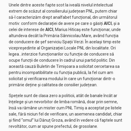
Unele dintre aceste fapte scot la iveală nivelul intelectual
extrem de scăzut al consilierului județean PNL, putem chiar
să-l caracterizăm drept analfabet funcțional, din următorul
motiv: conform declarației de avere pe care o găsiți
AICI
, și a
celei de interese de
AICI
, Marius Hiticaș este funcționar, unde
altundeva decât la Primăria Sânnicolau Mare, având funcția
de conducere de șef serviciu Spații Verzi. În același timp este
vicepreședinte al Organizației Locale PNL din localitate. Ori
legea…interzice funcționarilor cu funcție de conducere să
ocupe funcții de conducere în cadrul unui partid politic. Din
această cauză Buletin de Timișoara a solicitat cercetarea sa
pentru incompatibilitate cu funcția publică, la fel cum am
solicitat și verificarea modului în care un funcționar dintr-o
primărie deține și calitatea de consilier județean.
Spețele sunt de clasa zero a politicii, atât de banale încât ar
înțelege și un nevorbitor de limba română, doar prin semne,
însă va rămâne un mister cum PNL Timiș a acceptat pe listele
sale, fără niciun fel de verificare, un asemenea candidat, chiar
și fiind “omul” lui Dănuț Groza, având în vedere că faptele sunt
revoltător, cum ar spune prefectul, de grosolane.