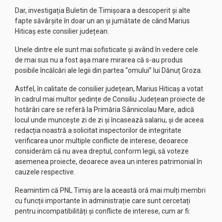
Dar, investigația Buletin de Timișoara a descoperit și alte
fapte săvârșite în doar un an și jumătate de când Marius
Hiticaș este consilier județean.
Unele dintre ele sunt mai sofisticate și având în vedere cele
de mai sus nu a fost așa mare mirarea că s-au produs
posibile încălcări ale legii din partea “omului” lui Dănuț Groza.
Astfel, în calitate de consilier județean, Marius Hiticaș a votat
în cadrul mai multor ședințe de Consiliu Județean proiecte de
hotărâri care se referă la Primăria Sânnicolau Mare, adică
locul unde muncește zi de zi și încasează salariu, și de aceea
redacția noastră a solicitat inspectorilor de integritate
verificarea unor multiple conflicte de interese, deoarece
considerăm că nu avea dreptul, conform legii, să voteze
asemenea proiecte, deoarece avea un interes patrimonial în
cauzele respective.
Reamintim că PNL Timiș are la această oră mai mulți membri
cu funcții importante în administrație care sunt cercetați
pentru incompatibilități și conflicte de interese, cum ar fi: