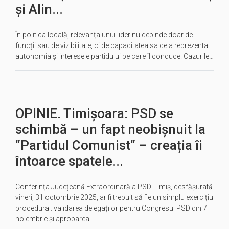
și Alin...
În politica locală, relevanța unui lider nu depinde doar de
funcții sau de vizibilitate, ci de capacitatea sa de a reprezenta
autonomia și interesele partidului pe care îl conduce. Cazurile…
OPINIE. Timișoara: PSD se
schimbă – un fapt neobișnuit la
“Partidul Comunist“ – creația îi
întoarce spatele...
Conferința Județeană Extraordinară a PSD Timiș, desfășurată
vineri, 31 octombrie 2025, ar fi trebuit să fie un simplu exercițiu
procedural: validarea delegaților pentru Congresul PSD din 7
noiembrie și aprobarea…