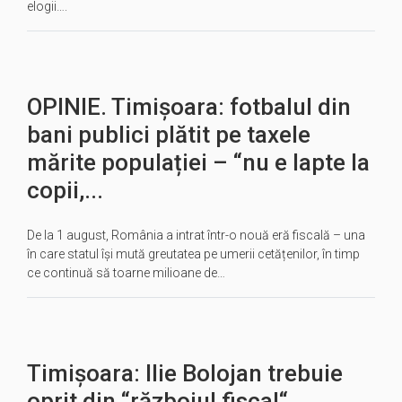
elogii….
OPINIE. Timișoara: fotbalul din
bani publici plătit pe taxele
mărite populației – “nu e lapte la
copii,...
De la 1 august, România a intrat într-o nouă eră fiscală – una
în care statul își mută greutatea pe umerii cetățenilor, în timp
ce continuă să toarne milioane de…
Timișoara: Ilie Bolojan trebuie
oprit din “războiul fiscal“