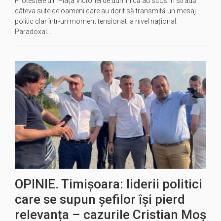
Protestele din Piața Victoriei de duminică au scos în stradă
câteva sute de oameni care au dorit să transmită un mesaj
politic clar într-un moment tensionat la nivel național.
Paradoxal…
OPINIE. Timișoara: liderii politici
care se supun șefilor își pierd
relevanța – cazurile Cristian Moș