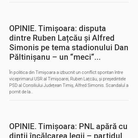
OPINIE. Timișoara: disputa
dintre Ruben Lațcău și Alfred
Simonis pe tema stadionului Dan
Păltinișanu – un “meci“...
În politica din Timișoara a izbucnit un conflict spontan între
viceprimarul USR al Timișoarei, Ruben Lațcău, și președintele
PSD al Consiliului Județean Timiș, Alfred Simonis. Scandalul a
pornit de la…
OPINIE. Timișoara: PNL apără cu
dinții încălcarea legii – partidul