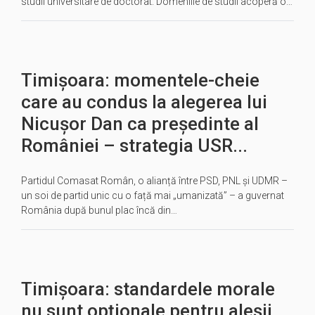
studii universitare de doctorat. Domeniile de studii acoperă o…
Timișoara: momentele-cheie
care au condus la alegerea lui
Nicușor Dan ca președinte al
României – strategia USR...
Partidul Comasat Român, o alianță între PSD, PNL și UDMR –
un soi de partid unic cu o față mai „umanizată” – a guvernat
România după bunul plac încă din…
Timișoara: standardele morale
nu sunt opționale pentru aleșii