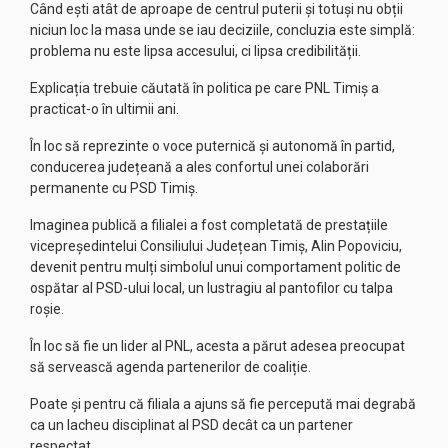
Când ești atât de aproape de centrul puterii și totuși nu obții
niciun loc la masa unde se iau deciziile, concluzia este simplă:
problema nu este lipsa accesului, ci lipsa credibilității.
Explicația trebuie căutată în politica pe care PNL Timiș a
practicat-o în ultimii ani.
În loc să reprezinte o voce puternică și autonomă în partid,
conducerea județeană a ales confortul unei colaborări
permanente cu PSD Timiș.
Imaginea publică a filialei a fost completată de prestațiile
vicepreședintelui Consiliului Județean Timiș, Alin Popoviciu,
devenit pentru mulți simbolul unui comportament politic de
ospătar al PSD-ului local, un lustragiu al pantofilor cu talpa
roșie.
În loc să fie un lider al PNL, acesta a părut adesea preocupat
să servească agenda partenerilor de coaliție.
Poate și pentru că filiala a ajuns să fie percepută mai degrabă
ca un lacheu disciplinat al PSD decât ca un partener
respectat.