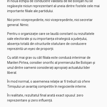
În noua echipă de conducere validată de Ilie Bolojan nu se
regăsește niciun reprezentant al uneia dintre fostele cele mai
importante filiale ale partidului.
Nici prim-vicepreședinte, nici vicepreședinte, nici secretar
general. Nimic.
Pentru o organizație care se laudă constant cu rezultatele
sale electorale și cu importanța strategică a județului,
absența totală din structurile statutare de conducere
reprezintă un eșec de proporții.
Cu atât mai grav cu cât filiala este condusă interimar de
Marilen Pirtea, consilier onorific al premierului Ilie Bolojan și
unul dintre oamenii considerați apropiați actualului lider
liberal.
În mod normal, o asemenea relație ar fi trebuit să ofere
Timișului un avantaj competitiv în negocierile interne.
În realitate, rezultatul final arată exact opusul: zero
reprezentare și zero influență.