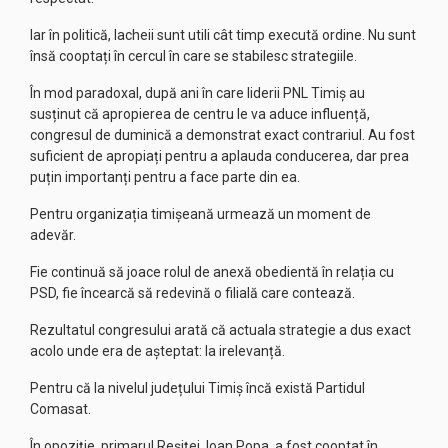
Iar în politică, lacheii sunt utili cât timp execută ordine. Nu sunt
însă cooptați în cercul în care se stabilesc strategiile.
În mod paradoxal, după ani în care liderii PNL Timiș au
susținut că apropierea de centru le va aduce influență,
congresul de duminică a demonstrat exact contrariul. Au fost
suficient de apropiați pentru a aplauda conducerea, dar prea
puțin importanți pentru a face parte din ea.
Pentru organizația timișeană urmează un moment de
adevăr.
Fie continuă să joace rolul de anexă obedientă în relația cu
PSD, fie încearcă să redevină o filială care contează.
Rezultatul congresului arată că actuala strategie a dus exact
acolo unde era de așteptat: la irelevanță.
Pentru că la nivelul județului Timiș încă există Partidul
Comasat.
În opoziție, primarul Reșiței, Ioan Popa, a fost cooptat în