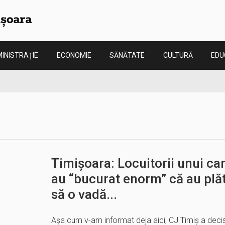
INISTRAȚIE
ECONOMIE
SĂNĂTATE
CULTURĂ
EDU
Timișoara: Locuitorii unui car
au “bucurat enorm” că au plăt
să o vadă...
Așa cum v-am informat deja aici, CJ Timiș a deci