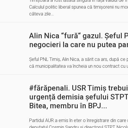
Timișoara a fost lăsată singură în fața valului de f
Calculul politic liberal spunea că timișorenii nu m
câteva zile…
Alin Nica “fură“ gazul. Șeful 
negocieri la care nu putea par
Șeful PNL Timiș, Alin Nica, a sărit ca ars, după ce
că municipalitatea va încheia un nou contract cu 
#fărăpenali. USR Timiș trebui
urgență demisia șefului STPT,
Bitea, membru în BPJ...
Partidul AUR a emis în eter o înregistrare din care r
deputatul Cosmin Șandru și directorul STPT, Nico