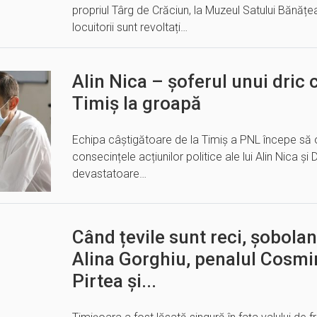
propriul Târg de Crăciun, la Muzeul Satului Bănățean
locuitorii sunt revoltați…
Alin Nica – șoferul unui dri
Timiș la groapă
Echipa câștigătoare de la Timiș a PNL începe să o i
consecințele acțiunilor politice ale lui Alin Nica 
devastatoare…
Când țevile sunt reci, șobolan
Alina Gorghiu, penalul Cosmi
Pirtea și...