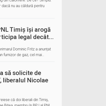
rig din calorifere. De ce? Simplu.
or dacă nu au căldură pentru
PNL Timiș își arogă
ticipa legal decât...
 primarul Dominic Fritz a anunțat
un furnizor de gaz, cel mai…
a să solicite de
 liberalul Nicolae
eiese că doi liberali din Timiș,
lae Bitea, membru în BPJ al PNL