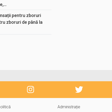
,...
sații pentru zboruri
tru zboruri de până la
olitică
Administrație