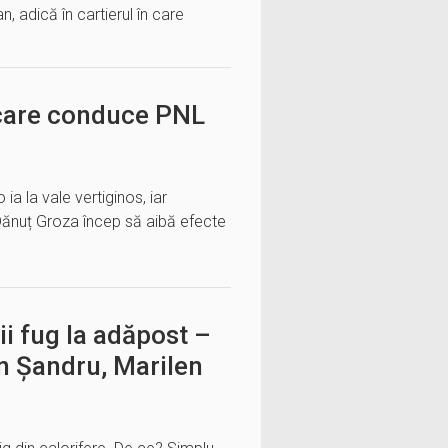
, adică în cartierul în care
c care conduce PNL
a la vale vertiginos, iar
și Dănuț Groza încep să aibă efecte
ii fug la adăpost –
n Șandru, Marilen