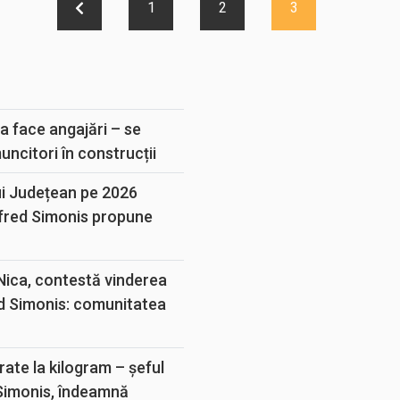
1
2
3
E
a face angajări – se
muncitori în construcții
ui Județean pe 2026
lfred Simonis propune
 Nica, contestă vinderea
d Simonis: comunitatea
rate la kilogram – șeful
 Simonis, îndeamnă