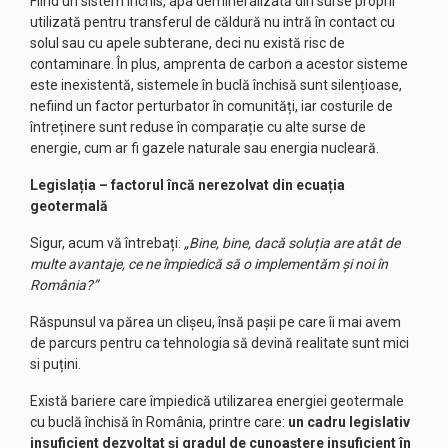
Fiind un sistem închis, apa demineralizată din surse proprii
utilizată pentru transferul de căldură nu intră în contact cu
solul sau cu apele subterane, deci nu există risc de
contaminare. În plus, amprenta de carbon a acestor sisteme
este inexistentă, sistemele în buclă închisă sunt silențioase,
nefiind un factor perturbator în comunități, iar costurile de
întreținere sunt reduse în comparație cu alte surse de
energie, cum ar fi gazele naturale sau energia nucleară.
Legislația – factorul încă nerezolvat din ecuația
geotermală
Sigur, acum vă întrebați:
„Bine, bine, dacă soluția are atât de
multe avantaje, ce ne împiedică să o implementăm și noi în
România?”
Răspunsul va părea un clișeu, însă pașii pe care îi mai avem
de parcurs pentru ca tehnologia să devină realitate sunt mici
si puțini.
Există bariere care împiedică utilizarea energiei geotermale
cu buclă închisă în România, printre care:
un cadru legislativ
insuficient dezvoltat și gradul de cunoaștere insuficient în