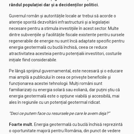
rândul populației dar și a decidenților politici.
Guvernul român și autoritățile locale ar trebui să acorde o
atenție sporită dezvoltării infrastructurii și a legislației
necesare pentru a stimula investițiile în acest sector. Multe
dintre subvențiile și facilitățile fiscale existente pentru sursele
regenerabile de energie nu sunt încă adaptate specific pentru
energia geotermală cu buclă închisă, ceea ce reduce
atractivitatea acesteia pentru potențialii investitori, costurile
inițiale fiind considerabile.
Pe lângă sprijinul guvernamental, este necesară și o educare
mai amplă a publicului în ceea ce privește beneficiile și
funcționarea acestei tehnologii. Mulți români sunt
familiarizați cu energia solară sau eoliană, dar puțini știu că
energia geotermală este o opțiune viabilă și accesibilă, mai
ales în regiunile cu un potențial geotermal ridicat.
“Deci ce putem face cu resursele pe care le avem deja?”
Foarte mult.
Energia geotermală cu buclă închisă reprezintă
o oportunitate majoră pentru România, din punct de vedere