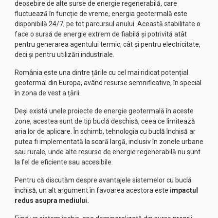
deosebire de alte surse de energie regenerabilă, care
fluctuează în funcție de vreme, energia geotermală este
disponibilă 24/7, pe tot parcursul anului. Această stabilitate o
face o sursă de energie extrem de fiabilă și potrivită atât
pentru generarea agentului termic, cât și pentru electricitate,
deci și pentru utilizări industriale.
România este una dintre țările cu cel mai ridicat potențial
geotermal din Europa, având resurse semnificative, în special
în zona de vest a țării.
Deși există unele proiecte de energie geotermală în aceste
zone, acestea sunt de tip buclă deschisă, ceea ce limitează
aria lor de aplicare. În schimb, tehnologia cu buclă închisă ar
putea fi implementată la scară largă, inclusiv în zonele urbane
sau rurale, unde alte resurse de energie regenerabilă nu sunt
la fel de eficiente sau accesibile.
Pentru că discutăm despre avantajele sistemelor cu buclă
închisă, un alt argument în favoarea acestora este
impactul
redus asupra mediului.