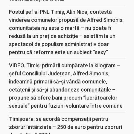
Fostul șef al PNL Timiș, Alin Nica, contestă
vinderea comunelor propusă de Alfred Simonis:
comunitatea nu este o marfă – nu poate fi
redusă la un preț de achiziție – asistăm la un
spectacol de populism administrativ doar
pentru că reforma este un subiect “sexy“
VIDEO. Timiș: primării cumpărate la kilogram –
șeful Consiliului Județean, Alfred Simonis,
îndeamnă primarii să-și vândă comunele,
cetățenii și să-și abandoneze comunitățile –
propune să ofere bani precum “lucrătoarelor
sexuale“ pentru fuziuni voluntare între comune
Timișoara: se acordă compensații pentru
zboruri întârziate – 250 de euro pentru zboruri