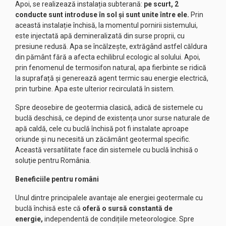
Apoi, se realizează instalația subterană:
pe scurt, 2
conducte sunt introduse în sol și sunt unite între ele.
Prin
această instalație închisă, la momentul pornirii sistemului,
este injectată apă demineralizată din surse proprii, cu
presiune redusă. Apa se încălzește, extrăgând astfel căldura
din pământ fără a afecta echilibrul ecologic al solului. Apoi,
prin fenomenul de termosifon natural, apa fierbinte se ridică
la suprafață și generează agent termic sau energie electrică,
prin turbine. Apa este ulterior recirculată în sistem.
Spre deosebire de geotermia clasică, adică de sistemele cu
buclă deschisă, ce depind de existența unor surse naturale de
apă caldă, cele cu buclă închisă pot fi instalate aproape
oriunde și nu necesită un zăcământ geotermal specific.
Această versatilitate face din sistemele cu buclă închisă o
soluție pentru România.
Beneficiile pentru români
Unul dintre principalele avantaje ale energiei geotermale cu
buclă închisă este că
oferă o sursă constantă de
energie,
independentă de condițiile meteorologice. Spre