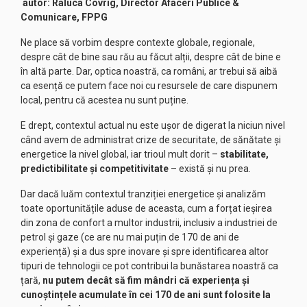
autor: Raluca Covrig, Director Afaceri Publice &
Comunicare, FPPG
Ne place să vorbim despre contexte globale, regionale,
despre cât de bine sau rău au făcut alții, despre cât de bine e
în altă parte. Dar, optica noastră, ca români, ar trebui să aibă
ca esență ce putem face noi cu resursele de care dispunem
local, pentru că acestea nu sunt puține.
E drept, contextul actual nu este ușor de digerat la niciun nivel
când avem de administrat crize de securitate, de sănătate și
energetice la nivel global, iar trioul mult dorit –
stabilitate,
predictibilitate și competitivitate
– există și nu prea.
Dar dacă luăm contextul tranziției energetice și analizăm
toate oportunitățile aduse de aceasta, cum a forțat ieșirea
din zona de confort a multor industrii, inclusiv a industriei de
petrol și gaze (ce are nu mai puțin de 170 de ani de
experiență) și a dus spre inovare și spre identificarea altor
tipuri de tehnologii ce pot contribui la bunăstarea noastră ca
țară,
nu putem decât să fim mândri că experiența și
cunoștințele acumulate în cei 170 de ani sunt folosite la