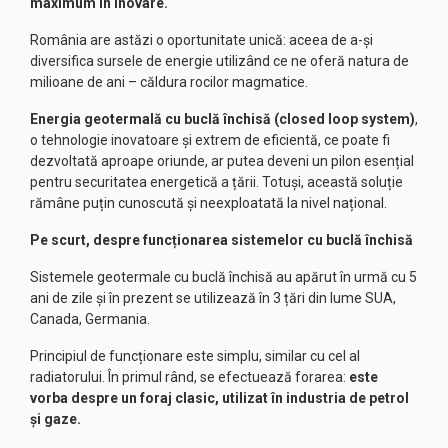
maximum în inovare.
România are astăzi o oportunitate unică: aceea de a-și
diversifica sursele de energie utilizând ce ne oferă natura de
milioane de ani – căldura rocilor magmatice.
Energia geotermală cu buclă închisă (closed loop system)
,
o tehnologie inovatoare și extrem de eficientă, ce poate fi
dezvoltată aproape oriunde, ar putea deveni un pilon esențial
pentru securitatea energetică a țării. Totuși, această soluție
rămâne puțin cunoscută și neexploatată la nivel național.
Pe scurt, despre funcționarea sistemelor cu buclă închisă
Sistemele geotermale cu buclă închisă au apărut în urmă cu 5
ani de zile și în prezent se utilizează în 3 țări din lume SUA,
Canada, Germania.
Principiul de funcționare este simplu, similar cu cel al
radiatorului. În primul rând, se efectuează forarea:
este
vorba despre un foraj clasic, utilizat în industria de petrol
și gaze.