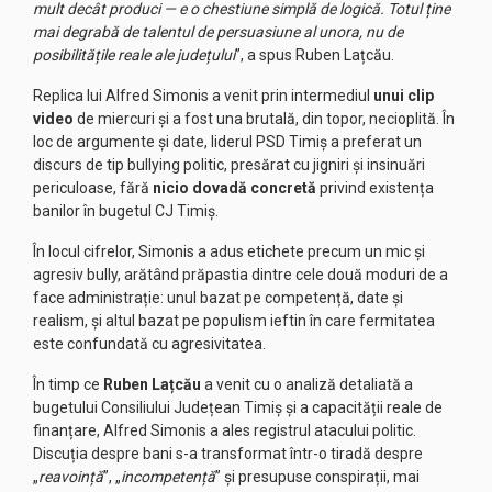
mult decât produci — e o chestiune simplă de logică. Totul ține
mai degrabă de talentul de persuasiune al unora, nu de
posibilitățile reale ale județului
”, a spus Ruben Lațcău.
Replica lui Alfred Simonis a venit prin intermediul
unui clip
video
de miercuri și a fost una brutală, din topor, necioplită. În
loc de argumente și date, liderul PSD Timiș a preferat un
discurs de tip bullying politic, presărat cu jigniri și insinuări
periculoase, fără
nicio dovadă concretă
privind existența
banilor în bugetul CJ Timiș.
În locul cifrelor, Simonis a adus etichete precum un mic și
agresiv bully, arătând prăpastia dintre cele două moduri de a
face administrație: unul bazat pe competență, date și
realism, și altul bazat pe populism ieftin în care fermitatea
este confundată cu agresivitatea.
În timp ce
Ruben Lațcău
a venit cu o analiză detaliată a
bugetului Consiliului Județean Timiș și a capacității reale de
finanțare, Alfred Simonis a ales registrul atacului politic.
Discuția despre bani s-a transformat într-o tiradă despre
„
reavoință
”, „
incompetență
” și presupuse conspirații, mai