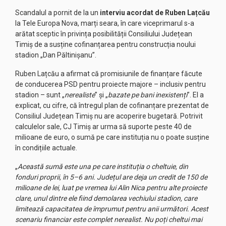
Scandalul a pornit de la un
interviu acordat de Ruben Lațcău
la Tele Europa Nova, marți seara, în care viceprimarul s-a
arătat sceptic în privința posibilității Consiliului Județean
Timiș de a susține cofinanțarea pentru construcția noului
stadion „Dan Păltinișanu”.
Ruben Lațcău a afirmat că promisiunile de finanțare făcute
de conducerea PSD pentru proiecte majore – inclusiv pentru
stadion – sunt „
nerealiste
” și „
bazate pe bani inexistenți
”. El a
explicat, cu cifre, că întregul plan de cofinanțare prezentat de
Consiliul Județean Timiș nu are acoperire bugetară. Potrivit
calculelor sale, CJ Timiș ar urma să suporte peste 40 de
milioane de euro, o sumă pe care instituția nu o poate susține
în condițiile actuale.
„
Această sumă este una pe care instituția o cheltuie, din
fonduri proprii, în 5–6 ani. Județul are deja un credit de 150 de
milioane de lei, luat pe vremea lui Alin Nica pentru alte proiecte
clare, unul dintre ele fiind demolarea vechiului stadion, care
limitează capacitatea de împrumut pentru anii următori. Acest
scenariu financiar este complet nerealist. Nu poți cheltui mai