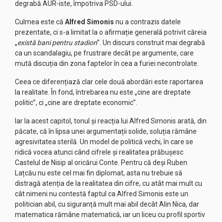
degrabă AUR-iste, împotriva PSD-ului.
Culmea este că
Alfred Simonis
nu a contrazis datele
prezentate, ci s-a limitat la o afirmație generală potrivit căreia
„
există bani pentru stadion
”. Un discurs construit mai degrabă
ca un scandalagiu, pe frustrare decât pe argumente, care
mută discuția din zona faptelor în cea a furiei necontrolate.
Ceea ce diferențiază clar cele două abordări este raportarea
la realitate. În fond, întrebarea nu este „cine are dreptate
politic”, ci „
cine are dreptate economic
”.
Iar la acest capitol, tonul și reacția lui Alfred Simonis arată, din
păcate, că în lipsa unei argumentații solide, soluția rămâne
agresivitatea sterilă. Un model de politică vechi, în care se
ridică vocea atunci când cifrele și realitatea prăbușesc
Castelul de Nisip al oricărui Conte. Pentru că deși Ruben
Lațcău nu este cel mai fin diplomat, asta nu trebuie să
distragă atenția de la realitatea din cifre, cu atât mai mult cu
cât nimeni nu contestă faptul ca Alfred Simonis este un
politician abil, cu siguranță mult mai abil decât Alin Nica, dar
matematica rămâne matematică, iar un liceu cu profil sportiv