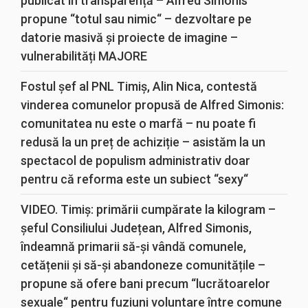
publicat în transparență – Alfred Simonis
propune “totul sau nimic“ – dezvoltare pe
datorie masivă și proiecte de imagine –
vulnerabilități MAJORE
Fostul șef al PNL Timiș, Alin Nica, contestă
vinderea comunelor propusă de Alfred Simonis:
comunitatea nu este o marfă – nu poate fi
redusă la un preț de achiziție – asistăm la un
spectacol de populism administrativ doar
pentru că reforma este un subiect “sexy“
VIDEO. Timiș: primării cumpărate la kilogram –
șeful Consiliului Județean, Alfred Simonis,
îndeamnă primarii să-și vândă comunele,
cetățenii și să-și abandoneze comunitățile –
propune să ofere bani precum “lucrătoarelor
sexuale“ pentru fuziuni voluntare între comune