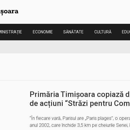
INISTRAȚIE
ECONOMIE
SĂNĂTATE
CULTURĂ
EDU
Primăria Timișoara copiază 
de acțiuni “Străzi pentru Com
“În fiecare vară, Parisul are „Paris plages”, o opera
anul 2002, care închide 3,5 km pe cheiurile Senei, în 