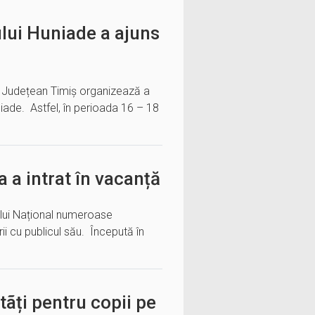
ului Huniade a ajuns
ul Județean Timiș organizează a
uniade. Astfel, în perioada 16 – 18
 a intrat în vacanță
ului Național numeroase
rii cu publicul său. Începută în
tãți pentru copii pe