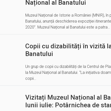
Național al Banatului
Muzeul Național de Istorie a României (MNIR), în 
Banatului, anunță deschiderea expoziției itiner
2020”. Muzeul Național al Banatului este a patra…
Copii cu dizabilități în vizită
Banatului
Un grup de copii cu dizabilități de la Centrul de P
la Muzeul Național al Banatului. “La inițiativa doam
copii…
Vizitați Muzeul Național al B
lunii iulie: Potârnichea de st