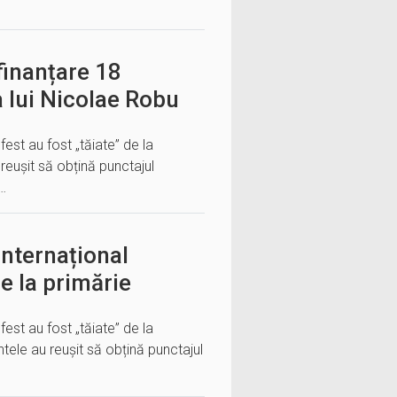
finanțare 18
 lui Nicolae Robu
lfest au fost „tăiate” de la
reușit să obțină punctajul
e…
 Internațional
e la primărie
lfest au fost „tăiate” de la
tele au reușit să obțină punctajul