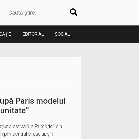
CAȚIE
EDITORIAL
SOCIAL
după Paris modelul
unitate”
țiune estivală a Primăriei, din
plin centrul orașului, și îi