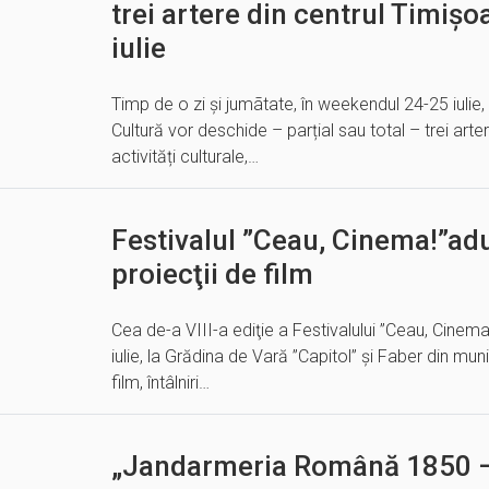
trei artere din centrul Timișoar
iulie
Timp de o zi și jumãtate, în weekendul 24-25 iulie
Cultură vor deschide – parțial sau total – trei arte
activități culturale,…
Festivalul ”Ceau, Cinema!”ad
proiecţii de film
Cea de-a VIII-a ediţie a Festivalului ”Ceau, Cinem
iulie, la Grădina de Vară ”Capitol” şi Faber din mun
film, întâlniri…
„Jandarmeria Română 1850 –