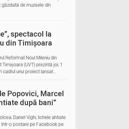
t găzduită de muzeele din
”, spectacol la
u din Timișoara
ul Reformat Noul Mileniu din
t Timişoara (UVT) prezintă joi, 1
n cadrul unui proiect lansat…
ile Popovici, Marcel
ahtiate după bani”
lcea, Daniel Vighi, lichele ahtiate
e într-o postare pe Facebook pe