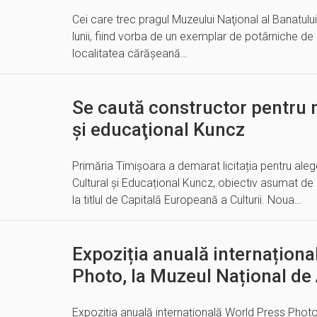
Cei care trec pragul Muzeului Naţional al Banatului 
lunii, fiind vorba de un exemplar de potârniche de 
localitatea cărăşeană…
Se caută constructor pentru n
şi educaţional Kuncz
Primăria Timișoara a demarat licitația pentru aleg
Cultural și Educațional Kuncz, obiectiv asumat de
la titlul de Capitală Europeană a Culturii. Noua…
Expoziția anuală internațion
Photo, la Muzeul Național de
Expoziția anuală internațională World Press Photo