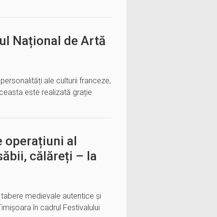
ul Național de Artă
personalități ale culturii franceze,
easta este realizată grație
 operațiuni al
ăbii, călăreți – la
, tabere medievale autentice și
imișoara în cadrul Festivalului