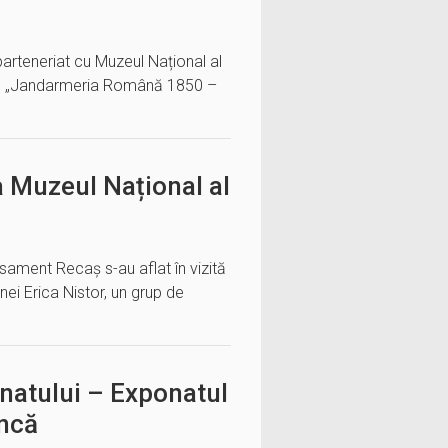
parteneriat cu Muzeul Național al
ante „Jandarmeria Română 1850 –
 la Muzeul Național al
lasament Recaș s-au aflat în vizită
nei Erica Nistor, un grup de
anatului – Exponatul
ancă