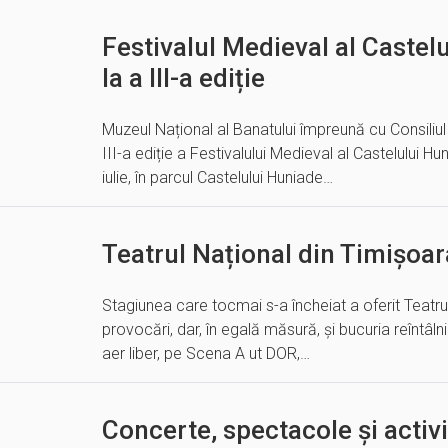
Festivalul Medieval al Castel
la a III-a ediție
Muzeul Național al Banatului împreună cu Consili
III-a ediție a Festivalului Medieval al Castelului H
iulie, în parcul Castelului Huniade…
Teatrul Național din Timișoara
Stagiunea care tocmai s-a încheiat a oferit Teatr
provocări, dar, în egală măsură, și bucuria reîntâlni
aer liber, pe Scena A ut DOR,…
Concerte, spectacole și activi