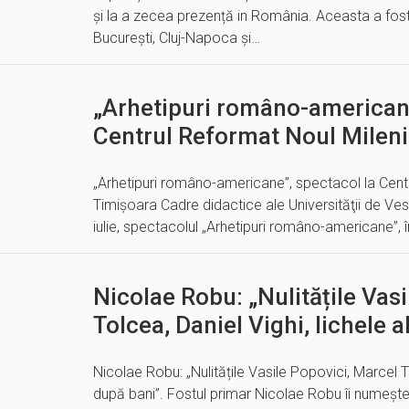
și la a zecea prezență in România. Aceasta a fos
București, Cluj-Napoca și…
„Arhetipuri româno-americane
Centrul Reformat Noul Mileni
„Arhetipuri româno-americane”, spectacol la Centr
Timișoara Cadre didactice ale Universităţii de Ves
iulie, spectacolul „Arhetipuri româno-americane”, î
Nicolae Robu: „Nulitățile Vas
Tolcea, Daniel Vighi, lichele 
Nicolae Robu: „Nulitățile Vasile Popovici, Marcel To
după bani”. Fostul primar Nicolae Robu îi numeșt