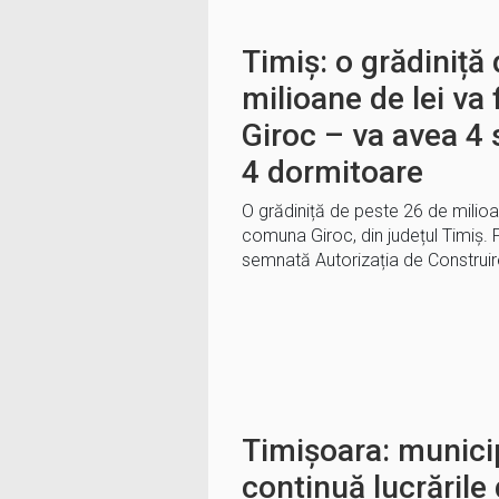
Timiș: o grădiniță
milioane de lei va 
Giroc – va avea 4 
4 dormitoare
O grădiniță de peste 26 de milioan
comuna Giroc, din județul Timiș. Po
semnată Autorizația de Construi
Timișoara: munici
continuă lucrările 