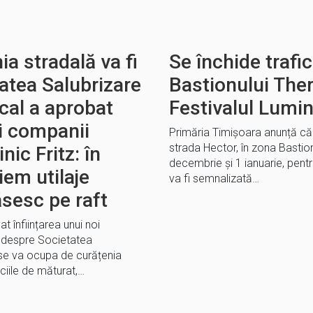
ia stradală va fi
Se închide trafic
atea Salubrizare
Bastionului The
cal a aprobat
Festivalul Lumin
oi companii
Primăria Timișoara anunță că s
strada Hector, în zona Bastion
ic Fritz: în
decembrie și 1 ianuarie, pentr
iem utilaje
va fi semnalizată…
sesc pe raft
t înființarea unui noi
 despre Societatea
 se va ocupa de curățenia
ciile de măturat,…