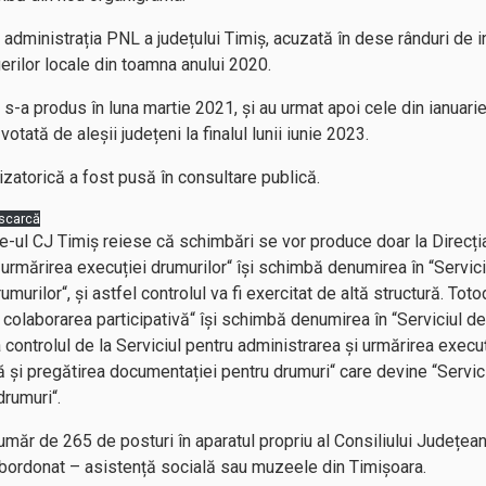
 administrația PNL a județului Timiș, acuzată în dese rânduri de 
erilor locale din toamna anului 2020.
-a produs în luna martie 2021, și au urmat apoi cele din ianuar
tată de aleșii județeni la finalul lunii iunie 2023.
izatorică a fost pusă în consultare publică.
scarcă
e-ul CJ Timiș reiese că schimbări se vor produce doar la Direcți
 urmărirea execuției drumurilor“ își schimbă denumirea în “Servici
umurilor“, și astfel controlul va fi exercitat de altă structură. Toto
și colaborarea participativă“ își schimbă denumirea în “Serviciul de t
a controlul de la Serviciul pentru administrarea și urmărirea execuț
ă și pregătirea documentației pentru drumuri“ care devine “Servici
rumuri“.
număr de 265 de posturi în aparatul propriu al Consiliului Județea
subordonat – asistență socială sau muzeele din Timișoara.