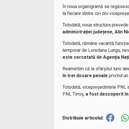
În noua organigramă se regăses
la fiecare dintre cei doi vicepreșed
Totodată, noua structura prevede 
administrației județene, Alin N
Totodată, rămâne vacantă funcția d
temporar de Loredana Lungu, nevas
este cercetată de Agenția Nați
Reamintim că la sfârșitul lunii ia
în trei dosare penale
privind un 
Totodată, vicepreședintele PNL al
PNL Timiș,
a fost descoperit în
Distribuie articolul: