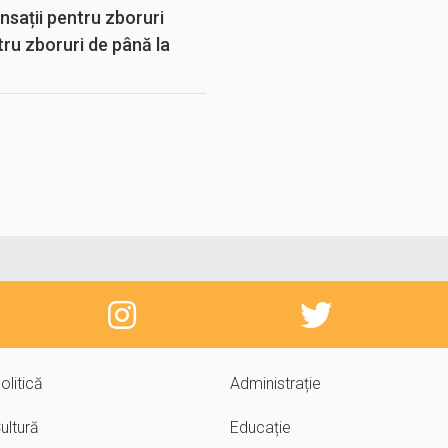
sații pentru zboruri
tru zboruri de până la
olitică
Administrație
ultură
Educație