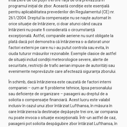
întârziere de cel puțin trei ore față de ora prevăzută în
programul inițial de zbor. Această condiție este esențială
pentru aplicabilitatea prevederilor din Regulamentul (CE) nr.
261/2004. Dreptul la compensație nu se naște automat în
orice situație de întârziere, ci doar atunci când cauza
întârzierii nu poate fi considerată o circumstanță
excepțională. Astfel, companiile aeriene nu sunt obligate la
plată dacă pot demonstra că întârzierea s-a datorat unor
factori externi pe care nu i-au putut controla sau evita, în
ciuda tuturor măsurilor rezonabile. Exemple clasice de astfel
de situații includ condiții meteorologice severe, alerte de
securitate, restricții de trafic aerian impuse de autorități sau
evenimente neprevăzute care afectează siguranța zborului.
În schimb, dacă întârzierea este cauzată de factori interni
companiei – cum ar fi probleme tehnice, lipsa personalului
sau deficiențe de organizare – pasagerii au dreptul de a
solicita o compensație financiară. Acest lucru este valabil
inclusiv în cazul unui zbor întârziat Lufthansa, în măsura în
care întârzierea la destinație depășește trei ore, iar compania
nu poate invoca o situație excepțională. Într-un astfel de caz,
pasagerii pot solicita
despăgubire zbor întârziat Lufthansa
, în