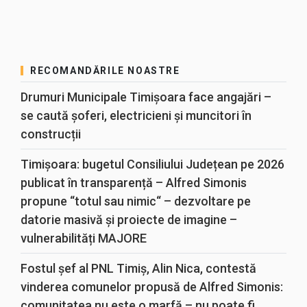
RECOMANDĂRILE NOASTRE
Drumuri Municipale Timișoara face angajări –
se caută șoferi, electricieni și muncitori în
construcții
Timișoara: bugetul Consiliului Județean pe 2026
publicat în transparență – Alfred Simonis
propune “totul sau nimic“ – dezvoltare pe
datorie masivă și proiecte de imagine –
vulnerabilități MAJORE
Fostul șef al PNL Timiș, Alin Nica, contestă
vinderea comunelor propusă de Alfred Simonis:
comunitatea nu este o marfă – nu poate fi