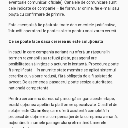
eventuale comunicări oficiale). Canalele de comunicare sunt
cele indicate de companie – fie formular online, fie e-mail sau
poștă cu confirmare de primire.
Este esențial să fie păstrate toate documentele justificative,
întrucât operatorul le poate solicita pentru analizarea cererii.
Ce se poate face dacă cererea nu este soluționată
În cazul în care compania aeriană nu oferă un răspuns în
termen rezonabil sau refuză plata, pasagerul are
posibilitatea să inițieze o acțiune în instanță. Procedura poate
fi simplificată – în anumite state membre se aplică sistemul
cererilor cu valoare redusă, fără obligația de a fi asistat de
avocat. De asemenea, pasagerul poate sesiza autoritatea
națională competentă.
Pentru cei care nu doresc să parcurgă singuri aceste etape,
există opțiunea apelării la platforme specializate. O astfel de
soluție este
ClaimBee
, care oferă asistență completă în
procesul de obținere a compensației de la compania aeriană,
acționând în numele pasagerului și eliminând barierele