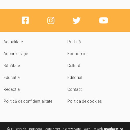
Actualitate
Politică
Administrație
Economie
Sănătate
Cultură
Educație
Editorial
Redacția
Contact
Politică de confidențialitate
Politica de cookies
© Buletin de Timișoara. Toate drepturile rezervate. Găzduire web
maghost.ro