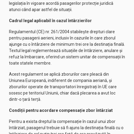
legislația în vigoare acordă pasagerilor protecție juridică
atunci când apar astfel de situații.
Cadrul legal aplicabil în cazul întârzierilor
Regulamentul (CE) nr. 261/2004 stabilește drepturi clare
pentru pasagerii aerieni, inclusiv în cazurile în care zborul
ajunge cu o întârziere de minimum trei ore la destinația finală.
Textul legal reglementează situațiile de întârziere, anulare și
refuz la îmbarcare, oferind un sistem unitar de compensații în
toate statele membre.
Acest regulament se aplică zborurilor care pleacă din
Uniunea Europeană, indiferent de compania aeriană, și
zborurilor operate de transportatori înregistrați în UE care
sosesc pe teritoriul Uniunii, chiar dacă plecarea a avut loc
dintr-o țară terță.
Condiții pentru acordare
compensație zbor întârziat
Pentru a exista dreptul la compensație în cazul unui zbor
întârziat, pasagerul trebuie să fi ajuns la destinația finală cu o