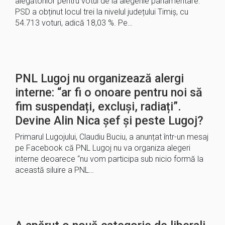
alegătorilor pentru votul de la alegerile parlamentare.
PSD a obținut locul trei la nivelul județului Timiș, cu
54.713 voturi, adică 18,03 %. Pe…
PNL Lugoj nu organizează alergi
interne: “ar fi o onoare pentru noi să
fim suspendați, excluși, radiați”.
Devine Alin Nica șef și peste Lugoj?
Primarul Lugojului, Claudiu Buciu, a anunțat într-un mesaj
pe Facebook că PNL Lugoj nu va organiza alegeri
interne deoarece “nu vom participa sub nicio formă la
această siluire a PNL…