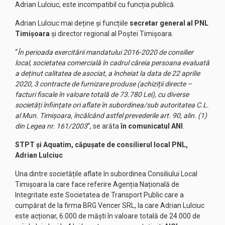
Adrian Lulciuc, este incompatibil cu funcția publică.
Adrian Lulciuc mai deține și funcțiile
secretar general al PNL
Timișoara
și director regional al Poștei Timișoara.
“
În perioada exercitării mandatului 2016-2020 de consilier
local, societatea comercială în cadrul căreia persoana evaluată
a deținut calitatea de asociat, a încheiat la data de 22 aprilie
2020, 3 contracte de furnizare produse (achiziții directe –
facturi fiscale în valoare totală de 73.780 Lei), cu diverse
societăți înființate ori aflate în subordinea/sub autoritatea C.L.
al Mun. Timișoara, încălcând astfel prevederile art. 90, alin. (1)
din Legea nr. 161/2003
“, se arăta
în comunicatul ANI
.
STPT și Aquatim, căpușate de consilierul local PNL,
Adrian Lulciuc
Una dintre societățile aflate în subordinea Consiliului Local
Timișoara la care face referire Agenția Națională de
Integritate este Societatea de Transport Public care a
cumpărat de la firma BRG Vencer SRL, la care Adrian Lulciuc
este acționar, 6.000 de măști în valoare totală de 24.000 de