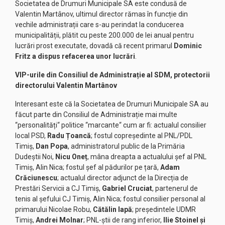
Societatea de Drumuri Municipale SA este condusă de
Valentin Martânov, ultimul director rămas în funcție din
vechile administrații care s-au perindat la conducerea
municipalității, plătit cu peste 200.000 de lei anual pentru
lucrări prost executate, dovadă că recent primarul
Dominic
Fritz a dispus refacerea unor lucrări
.
VIP-urile din Consiliul de Administrație al SDM, protectorii
directorului Valentin Martânov
Interesant este că la Societatea de Drumuri Municipale SA au
făcut parte din Consiliul de Administrație mai multe
“personalități“ politice “marcante“ cum ar fi: actualul consilier
local PSD,
Radu Țoancă
; fostul copreședinte al PNL/PDL
Timiș,
Dan Popa
, administratorul public de la Primăria
Dudeștii Noi,
Nicu Oneț
, mâna dreapta a actualului șef al PNL
Timiș, Alin Nica; fostul șef al pădurilor pe țară,
Adam
Crăciunescu
; actualul director adjunct de la Direcția de
Prestări Servicii a CJ Timiș,
Gabriel Cruciat
, partenerul de
tenis al șefului CJ Timiș, Alin Nica; fostul consilier personal al
primarului Nicolae Robu,
Cătălin Iapă
; președintele UDMR
Timiș,
Andrei Molnar
; PNL-știi de rang inferior,
Ilie Stoinel și