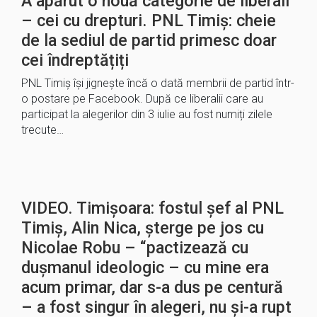
A apărut o nouă categorie de liberali
– cei cu drepturi. PNL Timiș: cheie
de la sediul de partid primesc doar
cei îndreptățiți
PNL Timiș își jignește încă o dată membrii de partid într-
o postare pe Facebook. După ce liberalii care au
participat la alegerilor din 3 iulie au fost numiți zilele
trecute…
VIDEO. Timișoara: fostul șef al PNL
Timiș, Alin Nica, șterge pe jos cu
Nicolae Robu – “pactizează cu
dușmanul ideologic – cu mine era
acum primar, dar s-a dus pe centură
– a fost singur în alegeri, nu și-a rupt