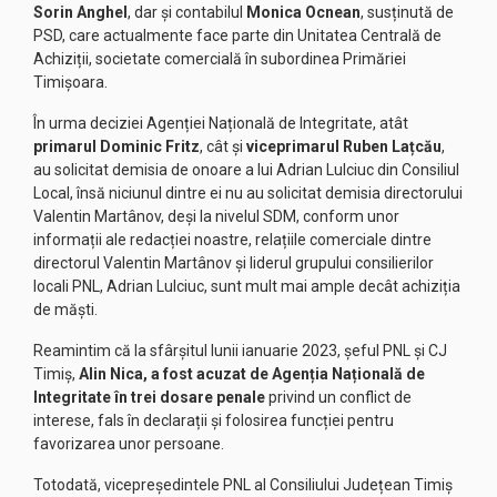
Sorin Anghel
, dar și contabilul
Monica Ocnean
, susținută de
PSD, care actualmente face parte din Unitatea Centrală de
Achiziții, societate comercială în subordinea Primăriei
Timișoara.
În urma deciziei Agenției Națională de Integritate, atât
primarul Dominic Fritz
, cât și
viceprimarul Ruben Lațcău
,
au solicitat demisia de onoare a lui Adrian Lulciuc din Consiliul
Local, însă niciunul dintre ei nu au solicitat demisia directorului
Valentin Martânov, deși la nivelul SDM, conform unor
informații ale redacției noastre, relațiile comerciale dintre
directorul Valentin Martânov și liderul grupului consilierilor
locali PNL, Adrian Lulciuc, sunt mult mai ample decât achiziția
de măști.
Reamintim că la sfârșitul lunii ianuarie 2023, șeful PNL și CJ
Timiș,
Alin Nica, a fost acuzat de Agenția Națională de
Integritate în trei dosare penale
privind un conflict de
interese, fals în declarații și folosirea funcției pentru
favorizarea unor persoane.
Totodată, vicepreședintele PNL al Consiliului Județean Timiș