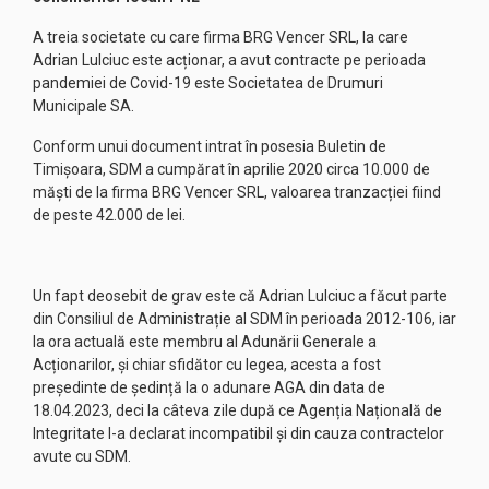
A treia societate cu care firma BRG Vencer SRL, la care
Adrian Lulciuc este acționar, a avut contracte pe perioada
pandemiei de Covid-19 este Societatea de Drumuri
Municipale SA.
Conform unui document intrat în posesia Buletin de
Timișoara, SDM a cumpărat în aprilie 2020 circa 10.000 de
măști de la firma BRG Vencer SRL, valoarea tranzacției fiind
de peste 42.000 de lei.
Un fapt deosebit de grav este că Adrian Lulciuc a făcut parte
din Consiliul de Administrație al SDM în perioada 2012-106, iar
la ora actuală este membru al Adunării Generale a
Acționarilor, și chiar sfidător cu legea, acesta a fost
președinte de ședință la o adunare AGA din data de
18.04.2023, deci la câteva zile după ce Agenția Națională de
Integritate l-a declarat incompatibil și din cauza contractelor
avute cu SDM.