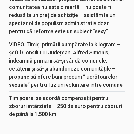
comunitatea nu este o marfă – nu poate fi
redusă la un preț de achiziție – asistăm la un
spectacol de populism administrativ doar
pentru că reforma este un subiect “sexy“
VIDEO. Timiș: primării cumpărate la kilogram –
șeful Consiliului Județean, Alfred Simonis,
îndeamnă primarii să-și vândă comunele,
cetățenii și să-și abandoneze comunitățile –
propune să ofere bani precum “lucrătoarelor
sexuale“ pentru fuziuni voluntare între comune
Timișoara: se acordă compensații pentru
zboruri întârziate – 250 de euro pentru zboruri
de până la 1.500 km