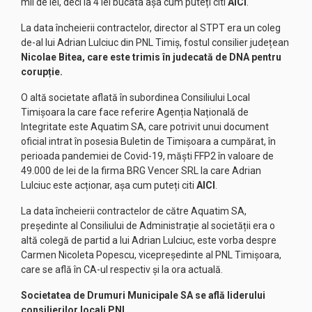
mii de lei, deci la 4 lei bucata așa cum puteți citi
AICI
.
La data încheierii contractelor, director al STPT era un coleg
de-al lui Adrian Lulciuc din PNL Timiș, fostul consilier județean
Nicolae Bitea, care este trimis în judecată de DNA pentru
corupție.
O altă societate aflată în subordinea Consiliului Local
Timișoara la care face referire Agenția Națională de
Integritate este Aquatim SA, care potrivit unui document
oficial intrat în posesia Buletin de Timișoara a cumpărat, în
perioada pandemiei de Covid-19, măști FFP2 în valoare de
49.000 de lei de la firma BRG Vencer SRL la care Adrian
Lulciuc este acționar, așa cum puteți citi
AICI
.
La data încheierii contractelor de către Aquatim SA,
președinte al Consiliului de Administrație al societății era o
altă colegă de partid a lui Adrian Lulciuc, este vorba despre
Carmen Nicoleta Popescu, vicepreședinte al PNL Timișoara,
care se află în CA-ul respectiv și la ora actuală.
Societatea de Drumuri Municipale SA se află liderului
consilierilor locali PNL