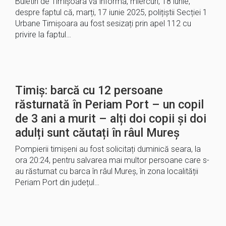
Buletin de Timișoara vă informa, miercuri, 18 iunie,
despre faptul că, marți, 17 iunie 2025, polițiștii Secției 1
Urbane Timișoara au fost sesizați prin apel 112 cu
privire la faptul…
Timiș: barcă cu 12 persoane
răsturnată în Periam Port – un copil
de 3 ani a murit – alți doi copii și doi
adulți sunt căutați în râul Mureș
Pompierii timișeni au fost solicitați duminică seara, la
ora 20:24, pentru salvarea mai multor persoane care s-
au răsturnat cu barca în râul Mureș, în zona localității
Periam Port din județul…