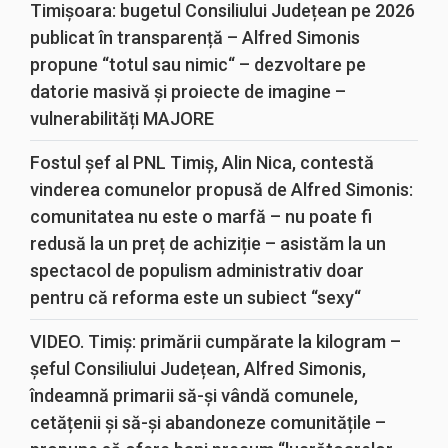
Timișoara: bugetul Consiliului Județean pe 2026
publicat în transparență – Alfred Simonis
propune “totul sau nimic“ – dezvoltare pe
datorie masivă și proiecte de imagine –
vulnerabilități MAJORE
Fostul șef al PNL Timiș, Alin Nica, contestă
vinderea comunelor propusă de Alfred Simonis:
comunitatea nu este o marfă – nu poate fi
redusă la un preț de achiziție – asistăm la un
spectacol de populism administrativ doar
pentru că reforma este un subiect “sexy“
VIDEO. Timiș: primării cumpărate la kilogram –
șeful Consiliului Județean, Alfred Simonis,
îndeamnă primarii să-și vândă comunele,
cetățenii și să-și abandoneze comunitățile –