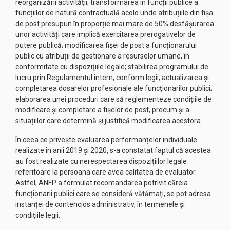
reorganizării activității; transformarea în funcții publice a
funcțiilor de natură contractuală acolo unde atribuțiile din fișa
de post presupun în proporție mai mare de 50% desfășurarea
unor activități care implică exercitarea prerogativelor de
putere publică; modificarea fişei de post a funcționarului
public cu atribuții de gestionare a resurselor umane, în
conformitate cu dispoziţiile legale; stabilirea programului de
lucru prin Regulamentul intern, conform legii; actualizarea și
completarea dosarelor profesionale ale funcționarilor publici;
elaborarea unei proceduri care să reglementeze condițiile de
modificare și completare a fișelor de post, precum și a
situațiilor care determină și justifică modificarea acestora.
În ceea ce privește evaluarea performanțelor individuale
realizate în anii 2019 și 2020, s-a constatat faptul că acestea
au fost realizate cu nerespectarea dispozițiilor legale
referitoare la persoana care avea calitatea de evaluator.
Astfel, ANFP a formulat recomandarea potrivit căreia
funcționarii publici care se consideră vătămați, se pot adresa
instanței de contencios administrativ, în termenele și
condițiile legii.