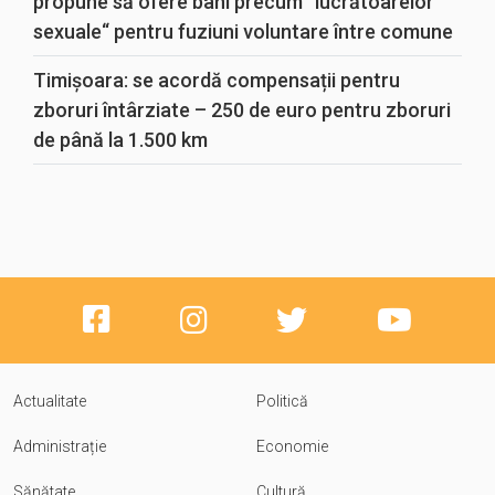
propune să ofere bani precum “lucrătoarelor
sexuale“ pentru fuziuni voluntare între comune
Timișoara: se acordă compensații pentru
zboruri întârziate – 250 de euro pentru zboruri
de până la 1.500 km
Actualitate
Politică
Administrație
Economie
Sănătate
Cultură