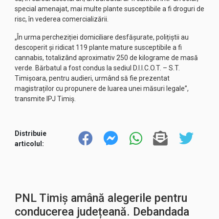
special amenajat, mai multe plante susceptibile a fi droguri de
risc, în vederea comercializării.
„În urma percheziției domiciliare desfășurate, polițiștii au
descoperit și ridicat 119 plante mature susceptibile a fi
cannabis, totalizând aproximativ 250 de kilograme de masă
verde. Bărbatul a fost condus la sediul D.I.I.C.O.T. – S.T.
Timișoara, pentru audieri, urmând să fie prezentat
magistraților cu propunere de luarea unei măsuri legale”,
transmite IPJ Timiș.
Distribuie
articolul:
PNL Timiș amână alegerile pentru
conducerea județeană. Debandada