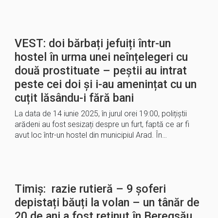
VEST: doi bărbați jefuiți într-un
hostel în urma unei neînțelegeri cu
două prostituate – peștii au intrat
peste cei doi și i-au amenințat cu un
cuțit lăsându-i fără bani
La data de 14 iunie 2025, în jurul orei 19:00, polițiștii
arădeni au fost sesizați despre un furt, faptă ce ar fi
avut loc într-un hostel din municipiul Arad. În…
Timiș: razie rutieră – 9 șoferi
depistați băuți la volan – un tânăr de
20 de ani a fost reținut în Beregsău