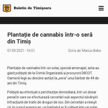
Plantație de cannabis într-o seră
din Timiș
01.09.2021 - 16:51
Scris de:
Marius Bebe
Plantație de cannabis într-un solar, special amenajat, asta au
găsit polițiștii de la Crimă Organizată și procurorii DIICOT.
Oamenii legii au descins astăzi la „sera” unui bărbat de 44 de
ani din Timiș.
Polițiștii au efectuat o percheziție domiciliară, într-un dosar
penal în care se efectuează cercetări sub aspectul săvârșirii
infracțiunii de trafic de droguri de risc. Din cercetări a reieșit
că, în cursul acestui an, un bărbatul ar fi cultivat într-un solar,