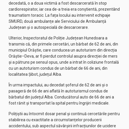
decedată, o a doua victimă a fost descarcerată în stop
cardiorespirator, iar cea de-a treia era conștientă, prezentând
traumatism toracic. La fața locului au intervenit echipaje
SMURD, două ambulanțe ale Serviciului de Ambulanță
Județean și o autospecială de descarcerare.
Ulterior, Inspectoratul de Poliție Județean Hunedoara a
transmis că, din primele cercetări, un bărbat de 62 de ani, din
municipiul Orăștie, care conducea un autoturism din direcția
Orăștie–Deva, ar fi pierdut controlul asupra direcției de mers
și a pătruns pe sensul opus, unde a intrat în coliziune frontală
cu un autoturism condus de un bărbat de 66 de ani, din
localitatea Șibot, județul Alba.
În urma impactului, au decedat șoferul de 62 de ani și o
pasageră de 66 de ani aflată în autoturismul condus de
bărbatul din județul Alba. Conducătorul auto de 66 de ani a
fost rănit și transportat la spital pentru îngrijiri medicale.
Polițiștii au întocmit dosar penal și continuă cercetările pentru
stabilirea cu exactitate a circumstanțelor producerii
accidentului, sub aspectul săvârșirii infracțiunilor de ucidere