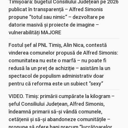
Timișoara: bugetul Consiliului Județean pe 2026
publicat în transparență – Alfred Simonis
propune “totul sau nimic“ – dezvoltare pe
datorie masivă și proiecte de imagine –
vulnerabilități MAJORE
Fostul șef al PNL Timiș, Alin Nica, contestă
vinderea comunelor propusă de Alfred Simonis:
comunitatea nu este o marfă – nu poate fi
redusă la un preț de achiziție – asistăm la un
spectacol de populism administrativ doar
pentru că reforma este un subiect “sexy“
VIDEO. Timiș: primării cumpărate la kilogram –
șeful Consiliului Județean, Alfred Simonis,
îndeamnă primarii să-și vândă comunele,
cetățenii și să-și abandoneze comunitățile –
propune să ofere bani precum “lucrătoarelor