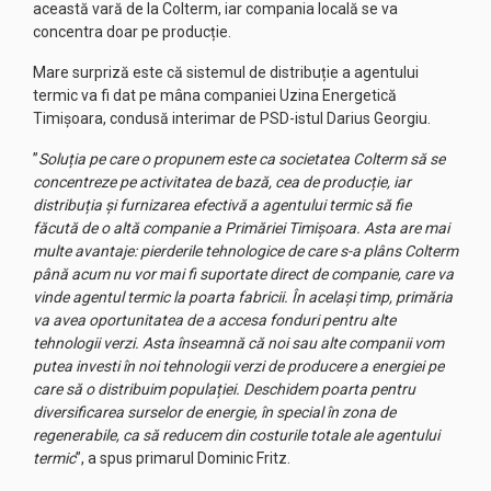
această vară de la Colterm, iar compania locală se va
concentra doar pe producție.
Mare surpriză este că sistemul de distribuție a agentului
termic va fi dat pe mâna companiei Uzina Energetică
Timișoara, condusă interimar de PSD-istul Darius Georgiu.
”
Soluția pe care o propunem este ca societatea Colterm să se
concentreze pe activitatea de bază, cea de producție, iar
distribuția și furnizarea efectivă a agentului termic să fie
făcută de o altă companie a Primăriei Timișoara. Asta are mai
multe avantaje: pierderile tehnologice de care s-a plâns Colterm
până acum nu vor mai fi suportate direct de companie, care va
vinde agentul termic la poarta fabricii. În același timp, primăria
va avea oportunitatea de a accesa fonduri pentru alte
tehnologii verzi. Asta înseamnă că noi sau alte companii vom
putea investi în noi tehnologii verzi de producere a energiei pe
care să o distribuim populației. Deschidem poarta pentru
diversificarea surselor de energie, în special în zona de
regenerabile, ca să reducem din costurile totale ale agentului
termic
”, a spus primarul Dominic Fritz.