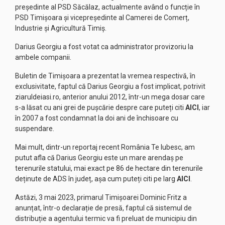
președinte al PSD Săcălaz, actualmente având o funcție în
PSD Timișoara și vicepreședinte al Camerei de Comerț,
Industrie și Agricultură Timiș.
Darius Georgiu a fost votat ca administrator provizoriu la
ambele companii.
Buletin de Timișoara a prezentat la vremea respectivă, în
exclusivitate, faptul că Darius Georgiu a fost implicat, potrivit
ziaruldeiasi.ro, anterior anului 2012, într-un mega dosar care
s-a lăsat cu ani grei de pușcărie despre care puteți citi
AICI
, iar
în 2007 a fost condamnat la doi ani de închisoare cu
suspendare.
Mai mult, dintr-un reportaj recent România Te Iubesc, am
putut afla că Darius Georgiu este un mare arendaș pe
terenurile statului, mai exact pe 86 de hectare din terenurile
deținute de ADS în județ, așa cum puteți citi pe larg
AICI
.
Astăzi, 3 mai 2023, primarul Timișoarei Dominic Fritz a
anunțat, într-o declarație de presă, faptul că sistemul de
distribuție a agentului termic va fi preluat de municipiu din