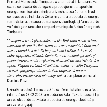
Primarul Municipiului Timișoara a anunțat că în luna iunie va
expira contractul de delegare a producției și transportului
energiei termice către timișoreni, încheiat cu Colterm. Noul
contract se va încheia cu Colterm pentru producția de energie
termică, iar activitatea de transport, distribuție și furnizare de
va fi delegată unei alte companii municipale: Uzina Energetică
Timișoara.
”
Inacțiunea costă și termoficarea din Timișoara nu se va face
bine doar din inerție. Este momentul unei schimbări. Doar anul
acesta primăria a dat din bugetul local 1 milion de lei pe zi,
subvenții pentru căldură. Costurile pentru tehnologii vechi și
poluante cresc an de an și este o dinamică pe care trebuie să o
oprim. Singura variantă să scădem costul termiei în Timișoara
este să spargem producția de distribuție ca să putem
diversifica investițiile în tehnologii noi
”, a completat primarul
Dominic Fritz.
Uzina Energetică Timișoara SRL conform listafirme.ro a fost
înființată pe 03.02.2023, are sediul pe Bdul. Take Ionescu 51 și
are ca obiect de activitate producția de energie electrică și
are zero angajați.