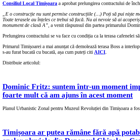
Consiliul Local Timișoara
a aprobat prelungirea contractului de închi
„E o construcție nu sunt permise construcțiile (…) Poți să pui niște me
Toate terasele au înțeles ce trebui să facă. Nu ai nevoie să ai acoperiș
monument de clasă A”,
a venit răspunsul din partea primarului Domin
Prelungirea contractului se va face cu condiția ca la terasa cafenelei să s
Primarul Timișoarei a mai anunțat că demolează terasa Boss a interl
s-au furat bucată cu bucată, așa cum puteți citi
AICI
.
Distribuie articolul:
Dominic Fritz: suntem într-un moment impo
foarte mult că am ajuns în acest moment
Planul Urbanistic Zonal pentru Muzeul Revoluției din Timișoara a fost 
Timișoara ar putea rămâne fără apă potabil