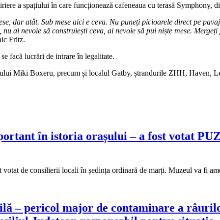
riere a spațiului în care funcționează cafeneaua cu terasă Symphony, din 
se, dar atât. Sub mese aici e ceva. Nu puneți picioarele direct pe pavaj.
, nu ai nevoie să construiești ceva, ai nevoie să pui niște mese. Mergeți
ic Fritz.
e facă lucrări de intrare în legalitate.
opului Miki Boxeru, precum și localul Gatby, ștrandurile ZHH, Haven, L
rtant în istoria orașului – a fost votat P
votat de consilierii locali în ședința ordinară de marți. Muzeul va fi 
ă – pericol major de contaminare a râurilor