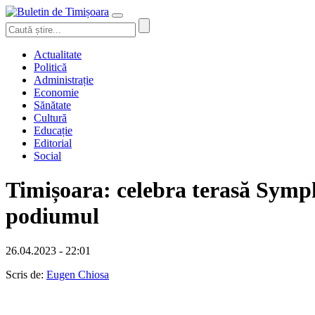
Actualitate
Politică
Administrație
Economie
Sănătate
Cultură
Educație
Editorial
Social
Timișoara: celebra terasă Symph
podiumul
26.04.2023 - 22:01
Scris de:
Eugen Chiosa