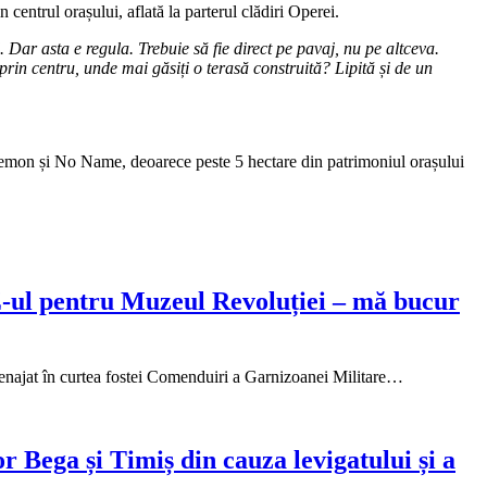
centrul orașului, aflată la parterul clădiri Operei.
 Dar asta e regula. Trebuie să fie direct pe pavaj, nu pe altceva.
 prin centru, unde mai găsiți o terasă construită? Lipită și de un
emon și No Name, deoarece peste 5 hectare din patrimoniul orașului
UZ-ul pentru Muzeul Revoluției – mă bucur
amenajat în curtea fostei Comenduiri a Garnizoanei Militare…
 Bega și Timiș din cauza levigatului și a