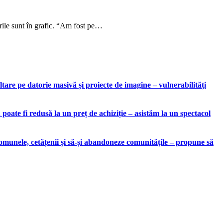
ările sunt în grafic. “Am fost pe…
are pe datorie masivă și proiecte de imagine – vulnerabilități
ate fi redusă la un preț de achiziție – asistăm la un spectacol
munele, cetățenii și să-și abandoneze comunitățile – propune să