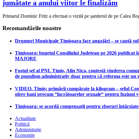
jumătate a anului viitor le finalizăm
Primarul Dominic Fritz a efectuat o vizită pe șantierul de pe Calea Bogd
Recomandările noastre
Drumuri Municipale Timișoara face angajări – se caută șoferi
Timișoara: bugetul Consiliului Județean pe 2026 publicat în
MAJORE
Fostul șef al PNL Timiș, Alin Nica, contestă vinderea comun
de populism administrativ doar pentru că reforma este un 
VIDEO. Timiș: primării cumpărate la kilogram – șeful Consi
ofere bani precum “lucrătoarelor sexuale“ pentru fuziuni 
Timișoara: se acordă compensații pentru zboruri întârziat
Actualitate
Politică
Administrație
Economie