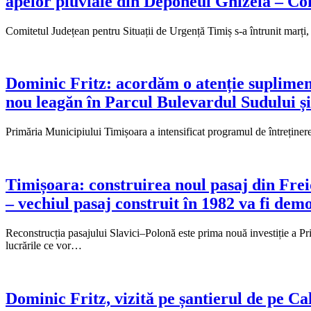
apelor pluviale din Deponeul Ghizela – Con
Comitetul Județean pentru Situații de Urgență Timiș s-a întrunit marți,
Dominic Fritz: acordăm o atenție supliment
nou leagăn în Parcul Bulevardul Sudului și
Primăria Municipiului Timișoara a intensificat programul de întreținere ș
Timișoara: construirea noul pasaj din Freid
– vechiul pasaj construit în 1982 va fi demo
Reconstrucția pasajului Slavici–Polonă este prima nouă investiție a Pr
lucrările ce vor…
Dominic Fritz, vizită pe șantierul de pe Cal