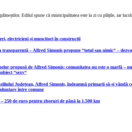
ăneștilor. Edilul spune că municipalitatea este la zi cu plățile, iar lucr
, electricieni și muncitori în construcții
 transparență – Alfred Simonis propune “totul sau nimic“ – dezvolt
elor propusă de Alfred Simonis: comunitatea nu este o marfă – nu po
subiect “sexy“
liului Județean, Alfred Simonis, îndeamnă primarii să-și vândă co
voluntare între comune
e – 250 de euro pentru zboruri de până la 1.500 km