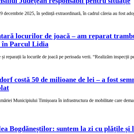
siliul Județean responsabil pentru situație
 9 decembrie 2025, în ședință extraordinară, în cadrul căreia au fost ad
ară locurilor de joacă – am reparat trambuli
 în Parcul Lidia
i reparații la locurile de joacă pe perioada verii. “Realizăm inspecții pe
orf costă 50 de milioane de lei – a fost sem
lat
imăriei Municipiului Timișoara în infrastructura de mobilitate care dema
ea Bogdăneștilor: suntem la zi cu plățile și l