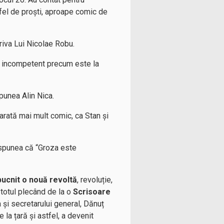
 fel de proști, aproape comic de
triva Lui Nicolae Robu.
de incompetent precum este la
spunea Alin Nica.
 arată mai mult comic, ca Stan și
i spunea că “Groza este
zbucnit o nouă revoltă
, revoluție,
 totul plecând de la o
Scrisoare
a și secretarului general, Dănuț
la țară și astfel, a devenit