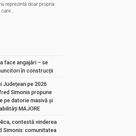
, nu reprezintă doar propria
e care…
E
a face angajări – se
muncitori în construcții
ui Județean pe 2026
lfred Simonis propune
e pe datorie masivă și
abilități MAJORE
 Nica, contestă vinderea
d Simonis: comunitatea