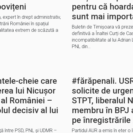
bovițeni
pentru că hoard
sunt mai import
, expert în drept administrativ,
trării României în spațiul
Buletin de Timișoara vă preze
alitatea extrem de scăzută a
definitivă a Înaltei Curți de Ca
incompatibilitate al lui Adrian L
PNL din…
tele-cheie care
#fărăpenali. USR
rea lui Nicușor
solicite de urge
 al României –
STPT, liberalul N
ul decisiv al lui
membru în BPJ a
pe înregistrăril
ță între PSD, PNL și UDMR –
Partidul AUR a emis în eter o 