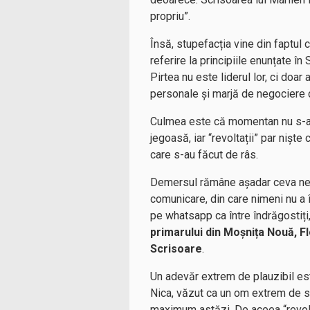
propriu”.
Însă, stupefacția vine din faptul c
referire la principiile enunțate î
Pirtea nu este liderul lor, ci doa
personale și marjă de negociere c
Culmea este că momentan nu s-a r
jegoasă, iar “revoltații” par niște 
care s-au făcut de râs.
Demersul rămâne așadar ceva nede
comunicare, din care nimeni nu a 
pe whatsapp ca între îndrăgostiți,
primarului din Moșnița Nouă, F
Scrisoare
.
Un adevăr extrem de plauzibil este
Nica, văzut ca un om extrem de sla
maximum astăzi. De aceea “revolta