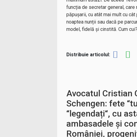
funcția de secretar general, car
păpușarii, cu atât mai mult cu cât 
noaptea nunții sau dacă pe parcur
model, fidelă și cinstită. Cum cui
Distribuie articolul:
Avocatul Cristian 
Schengen: fete “tu
“legendați“, cu as
ambasadele și con
României, progenit