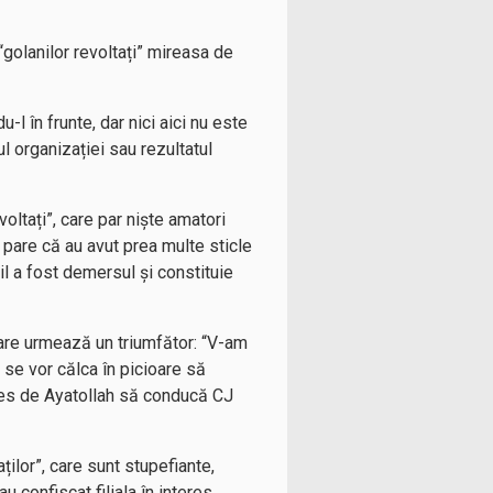
“golanilor revoltați” mireasa de
-l în frunte, dar nici aici nu este
ul organizației sau rezultatul
oltați”, care par niște amatori
, pare că au avut prea multe sticle
il a fost demersul și constituie
are urmează un triumfător: “V-am
 se vor călca în picioare să
les de Ayatollah să conducă CJ
ților”, care sunt stupefiante,
u confiscat filiala în interes