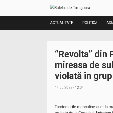
ACTUALITATE
POLITICĂ
ADM
“Revolta” din 
mireasa de sub
violată în grup
14.09.2022 - 12:04
Tandemurile masculine sunt la m
pe lista de la Consiliul Județean 