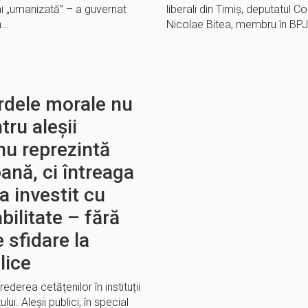
ai „umanizată” – a guvernat
liberali din Timiș, deputatul C
n…
Nicolae Bitea, membru în BPJ
rdele morale nu
tru aleșii
 nu reprezintă
ană, ci întreaga
a investit cu
bilitate – fără
 sfidare la
lice
derea cetățenilor în instituții
ui. Aleșii publici, în special