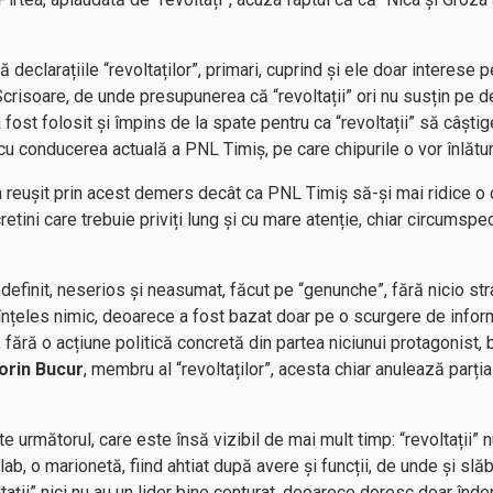
ă declarațiile “revoltaților”, primari, cuprind și ele doar interese 
n Scrisoare, de unde presupunerea că “revoltații” ori nu susțin pe 
r a fost folosit și împins de la spate pentru ca “revoltații” să câș
u conducerea actuală a PNL Timiș, pe care chipurile o vor înlătur
eușit prin acest demers decât ca PNL Timiș să-și mai ridice o 
cretini care trebuie priviți lung și cu mare atenție, chiar circumspec
finit, neserios și neasumat, făcut pe “genunche”, fără nicio str
înțeles nimic, deoarece a fost bazat doar pe o scurgere de inform
 fără o acțiune politică concretă din partea niciunui protagonist,
lorin Bucur
, membru al “revoltaților”, acesta chiar anulează parțial
 următorul, care este însă vizibil de mai mult timp: “revoltații” 
b, o marionetă, fiind ahtiat după avere și funcții, de unde și slă
ții” nici nu au un lider bine conturat, deoarece doresc doar înde