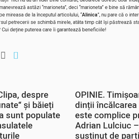
e manevrează astăzi “marioneta”, deci “marioneta” e bine să răm
pe mireasa de la începutul articolului, “
Alinica
”, nu pare că o int
sul petrecerii se schimbă mirele, atâta timp cât își păstrează sta
? Cui deține puterea care îi garantează beneficiile!
Clipa, despre
OPINIE. Timișoa
nate“ și băieți
dinții încălcarea 
ta sunt populate
este complice pr
sulatele
Adrian Lulciuc –
urile
susținut de part