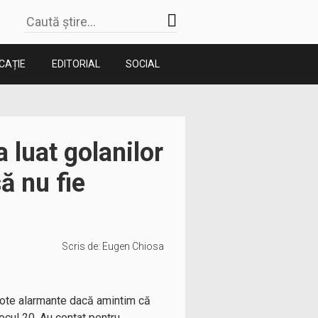
CAȚIE
EDITORIAL
SOCIAL
 luat golanilor
ă nu fie
Scris de:
Eugen Chiosa
cote alarmante dacă amintim că
locul 20. Au contat pentru