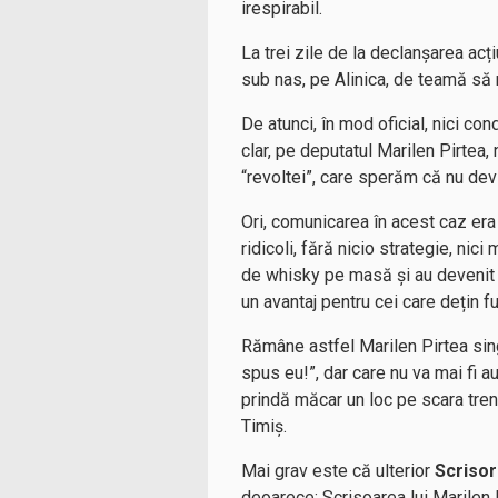
irespirabil.
La trei zile de la declanșarea acț
sub nas, pe Alinica, de teamă să n
De atunci, în mod oficial, nici con
clar, pe deputatul Marilen Pirtea,
“revoltei”, care sperăm că nu dev
Ori, comunicarea în acest caz era 
ridicoli, fără nicio strategie, ni
de whisky pe masă și au devenit pr
un avantaj pentru cei care dețin f
Rămâne astfel Marilen Pirtea sin
spus eu!”, dar care nu va mai fi a
prindă măcar un loc pe scara tr
Timiș.
Mai grav este că ulterior
Scrisori
deoarece: Scrisoarea lui Marilen P