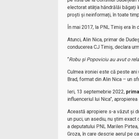
electorat atâția hăndrălăi băgați 
proști și neinformați, în toate timp
În mai 2017, la PNL Timiș era în d
Atunci, Alin Nica, primar de Dudeșt
conducerea CJ Timiș, declara urm
“
Robu și Popoviciu au avut o rela
Culmea ironiei este că peste ani u
Brad, format din Alin Nica – un sf
Ieri, 13 septemebrie 2022,
prima
influenceriul lui Nica”, apropierea 
Această apropiere s-a văzut și 
un puci, un asediu, nu știm exact 
a deputatului PNL Marilen Pirtea, 
Groza, în care descrie aerul pe ca