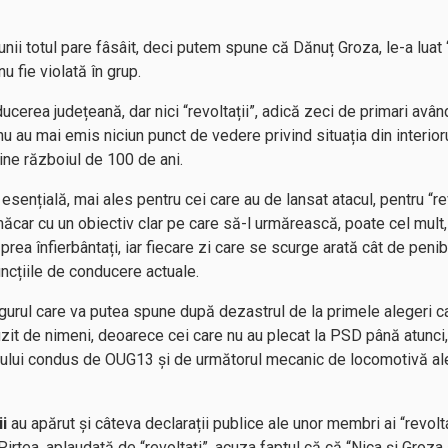
iunii totul pare fâsâit, deci putem spune că Dănuț Groza, le-a luat 
u fie violată în grup.
ducerea județeană, dar nici “revoltații”, adică zeci de primari avându
 nu au mai emis niciun punct de vedere privind situația din interior
ine războiul de 100 de ani.
esențială, mai ales pentru cei care au de lansat atacul, pentru “rev
ci măcar cu un obiectiv clar pe care să-l urmărească, poate cel mult
ea înfierbântați, iar fiecare zi care se scurge arată cât de penib
uncțiile de conducere actuale.
gurul care va putea spune după dezastrul de la primele alegeri c
uzit de nimeni, deoarece cei care nu au plecat la PSD până atunci,
enului condus de OUG13 și de următorul mecanic de locomotivă a
i
au apărut și câteva declarații publice ale unor membri ai “revolta
irtea, aplaudată de “revoltați”, acuza faptul că că “Nica şi Groza a