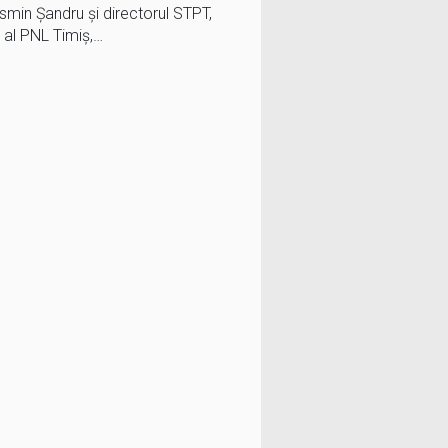
osmin Șandru și directorul STPT,
 al PNL Timiș,…