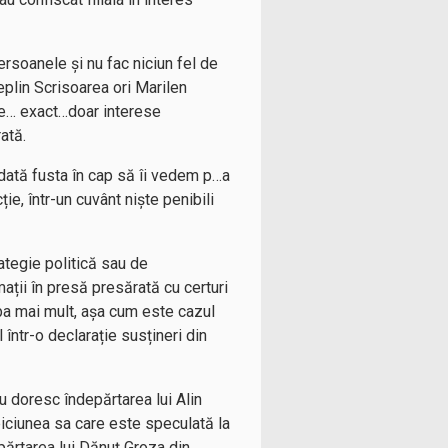
persoanele și nu fac niciun fel de
deplin Scrisoarea ori Marilen
tige… exact…doar interese
ată.
dată fusta în cap să îi vedem p…a
ție, într-un cuvânt niște penibili
ategie politică sau de
ații în presă presărată cu certuri
 ba mai mult, așa cum este cazul
 într-o declarație susțineri din
nu doresc îndepărtarea lui Alin
biciunea sa care este speculată la
părtarea lui Dănuț Groza din