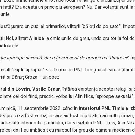
în față? Era acesta un principiu european? Nu. Dar votanții sunt la
urile.
esfășurare un puci al primarilor, viitorii “băieți de pe sate”, împo
ii Noi, alintat
Alinica
la emisiunile de gătit, unde era tot la fel 
ătoarele:
ție aproape sexuală, dacă ținem cont de apropierea dintre ei!
”, 
n alt “cuplu apropiat” s-a format în PNL Timiș, unul care alăturat
rijit și Dănuț Groza – un obez.
rul din Lovrin, Vasile Graur
, întărea existența acestei relații ș
dintre cei doi fiind, practic, vorba lui Alin Nica, “aproape sexuală”.
duminică, 11 septembrie 2022, când
în interiorul PNL Timiș a i
despre ce a fost vorba, în care au fost implicați mai mulți primari,
adresată interiorului partidului, dar și șefului PNL Timiș, Alin Nic
re cei doi l-au îmbâcsit cu mirosul lor greu de oameni mediocri de 