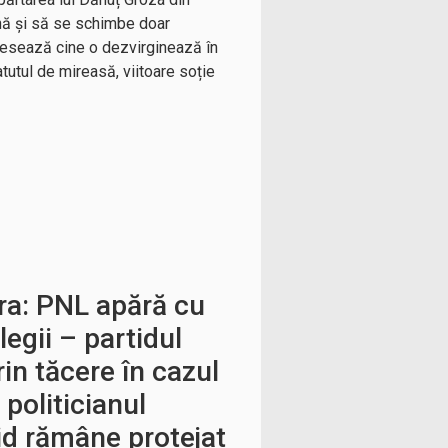
ână și să se schimbe doar
eresează cine o dezvirginează în
tutul de mireasă, viitoare soție
ra: PNL apără cu
legii – partidul
in tăcere în cazul
 politicianul
id rămâne protejat