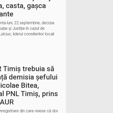
a, casta, gașca
ante
nta luni, 22 septembrie, decizia
sație și Justiție în cazul de
ulciuc, liderul consilierilor locali
 Timiș trebuia să
nță demisia șefului
icolae Bitea,
l PNL Timiș, prins
e AUR
înregistrare din care reiese că doi