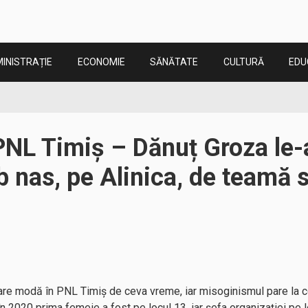
INISTRAȚIE
ECONOMIE
SĂNĂTATE
CULTURĂ
EDU
PNL Timiș – Dănuț Groza le-a
 nas, pe Alinica, de teamă s
are modă în PNL Timiș de ceva vreme, iar misoginismul pare la 
în 2020 prima femeie a fost pe locul 13, iar șefa organizației pe 