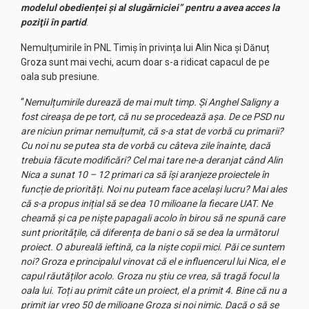
modelul obedienței și al slugărniciei” pentru a avea acces la
poziţii în partid
.
Nemulțumirile în PNL Timiș în privința lui Alin Nica și Dănuț
Groza sunt mai vechi, acum doar s-a ridicat capacul de pe
oala sub presiune.
“
Nemulțumirile durează de mai mult timp. Și Anghel Saligny a
fost cireașa de pe tort, că nu se procedează așa. De ce PSD nu
are niciun primar nemulțumit, că s-a stat de vorbă cu primarii?
Cu noi nu se putea sta de vorbă cu câteva zile înainte, dacă
trebuia făcute modificări? Cel mai tare ne-a deranjat când Alin
Nica a sunat 10 – 12 primari ca să își aranjeze proiectele în
funcție de priorități. Noi nu puteam face același lucru? Mai ales
că s-a propus inițial să se dea 10 milioane la fiecare UAT. Ne
cheamă și ca pe niște papagali acolo în birou să ne spună care
sunt prioritățile, că diferența de bani o să se dea la următorul
proiect. O abureală ieftină, ca la niște copii mici. Păi ce suntem
noi? Groza e principalul vinovat că el e influencerul lui Nica, el e
capul răutăților acolo. Groza nu știu ce vrea, să tragă focul la
oala lui. Toți au primit câte un proiect, el a primit 4. Bine că nu a
primit iar vreo 50 de milioane Groza și noi nimic. Dacă o să se