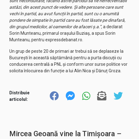
sunt neconsultate, făcând astfel partidul să fie nefrecventabil
astăzi, din acest punct de vedere. Și alte persoane care sunt
vechi în partid, au avut funcții în partid, sunt cu o anumită
pondere de simpatie în partid care au fost lăsate pe dinafară,
din grupul medicilor, al oamenilor de afaceri ș.a.”,
a declarat
Sorin Munteanu, primarul orașului Buziaș, a spus Sorin
Munteanu, pentru expressdebanat.ro.
Un grup de peste 20 de primari ar trebui să se deplaseze la
București în această săptămână pentru a purta discuții cu
conducerea centrală a PNL și conform unor surse politice vor
solicita înlocuirea din funcție a lui Alin Nica și Dănuț Groza.
Distribuie
articolul:
Mircea Geoană vine la Timișoara –