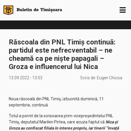
Răscoala din PNL Timiș continuă:
partidul este nefrecventabil – ne
cheamă ca pe niște papagali –
Groza e influencerul lui Nica
13.09.2022 - 13:03
Scris de:
Eugen Chiosa
Noua răscoală din PNL Timiș, izbucnită duminică, 11
septembrie, continuă.
Totul a pornit de la scrisoarea prim-vicepreședintelui PNL
Timiș, deputatul Marilen Pirtea, care acuza faptul că
Nica şi
Groza
au confiscat filiala în interes propriu, iar tinerii “învață