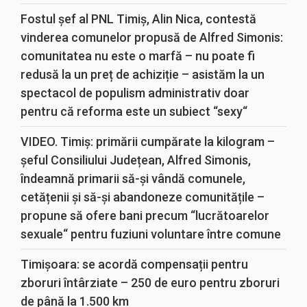
Fostul șef al PNL Timiș, Alin Nica, contestă
vinderea comunelor propusă de Alfred Simonis:
comunitatea nu este o marfă – nu poate fi
redusă la un preț de achiziție – asistăm la un
spectacol de populism administrativ doar
pentru că reforma este un subiect “sexy“
VIDEO. Timiș: primării cumpărate la kilogram –
șeful Consiliului Județean, Alfred Simonis,
îndeamnă primarii să-și vândă comunele,
cetățenii și să-și abandoneze comunitățile –
propune să ofere bani precum “lucrătoarelor
sexuale“ pentru fuziuni voluntare între comune
Timișoara: se acordă compensații pentru
zboruri întârziate – 250 de euro pentru zboruri
de până la 1.500 km