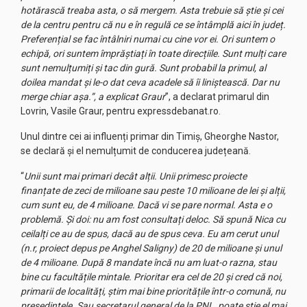
hotărască treaba asta, o să mergem. Asta trebuie să știe și cei
de la centru pentru că nu e în regulă ce se întâmplă aici în județ.
Preferențial se fac întâlniri numai cu cine vor ei. Ori suntem o
echipă, ori suntem împrăștiați în toate direcțiile. Sunt mulți care
sunt nemulțumiți și tac din gură. Sunt probabil la primul, al
doilea mandat și le-o dat ceva acadele să îi liniștească. Dar nu
merge chiar așa.”, a explicat Graur
”, a declarat primarul din
Lovrin, Vasile Graur, pentru expressdebanat.ro.
Unul dintre cei ai influenți primar din Timiș, Gheorghe Nastor,
se declară și el nemulțumit de conducerea județeană.
“
Unii sunt mai primari decât alții. Unii primesc proiecte
finanțate de zeci de milioane sau peste 10 milioane de lei și alții,
cum sunt eu, de 4 milioane. Dacă vi se pare normal. Asta e o
problemă. Și doi: nu am fost consultați deloc. Să spună Nica cu
ceilalți ce au de spus, dacă au de spus ceva. Eu am cerut unul
(n.r, proiect depus pe Anghel Saligny) de 20 de milioane și unul
de 4 milioane. După 8 mandate încă nu am luat-o razna, stau
bine cu facultățile mintale. Prioritar era cel de 20 și cred că noi,
primarii de localități, știm mai bine prioritățile într-o comună, nu
președintele. Sau secretarul general de la PNL, poate știe el mai