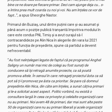
bine ce ne doare pe fiecare primar. Deci cam ajunge deja cu… s-
a întins prea mult coarda cu noi și voi. Nu am înțeles ce vor de
fapt…
”, a spus Gheorghe Nastor.
Primarul din Buziaș, unul dintre puținii care și-au asumat și
până acum o poziție publică tranșantă împotriva modului în
care este condus PNL Timiș și a avut curajul să-l
contracandideze pe Alin Nica în alegerile din vara lui 2021
pentru funcția de președinte, spune că partidul a devenit
nefrecventabil.
“
Au fost neînțelegeri legate de faptul că pe programul Anghel
Saligny un număr mai mic de colegi au fost sunați de
conducere să își retragă anumite proiecte, ca să poată
promova altele. În sensul în care: retrageți proiectul ăsta ca să
pot să ți-l promovez pe ăsta ca prioritar. Se pare că domnul
președinte Alin Nica, din câte am înțeles, a sunat câțiva primari
și le-a solicitat acest aspect. Politic vorbind, nu există o
consultare largă în ceea ce privește și celelalte organizații care
nu au primari. Noi avem 48 de primari, dar mai sunt alte peste
50 de organizații care nu au primari liberali și acele organizații