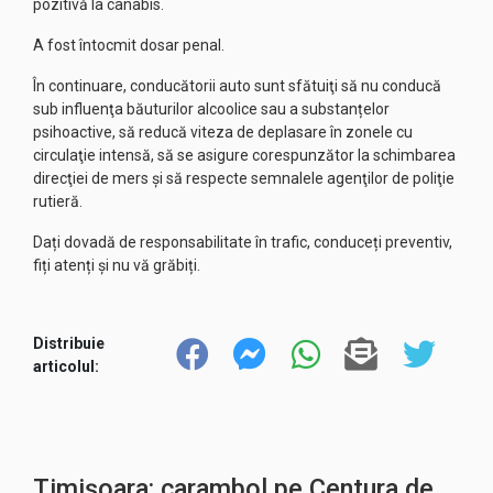
pozitivă la canabis.
A fost întocmit dosar penal.
În continuare, conducătorii auto sunt sfătuiţi să nu conducă
sub influenţa băuturilor alcoolice sau a substanțelor
psihoactive, să reducă viteza de deplasare în zonele cu
circulaţie intensă, să se asigure corespunzător la schimbarea
direcţiei de mers şi să respecte semnalele agenţilor de poliţie
rutieră.
Dați dovadă de responsabilitate în trafic, conduceți preventiv,
fiți atenți și nu vă grăbiți.
Distribuie
articolul:
Timișoara: carambol pe Centura de