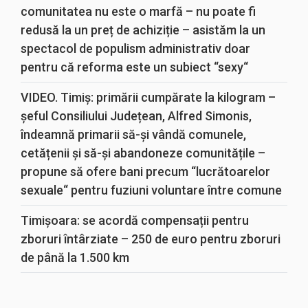
comunitatea nu este o marfă – nu poate fi
redusă la un preț de achiziție – asistăm la un
spectacol de populism administrativ doar
pentru că reforma este un subiect “sexy“
VIDEO. Timiș: primării cumpărate la kilogram –
șeful Consiliului Județean, Alfred Simonis,
îndeamnă primarii să-și vândă comunele,
cetățenii și să-și abandoneze comunitățile –
propune să ofere bani precum “lucrătoarelor
sexuale“ pentru fuziuni voluntare între comune
Timișoara: se acordă compensații pentru
zboruri întârziate – 250 de euro pentru zboruri
de până la 1.500 km