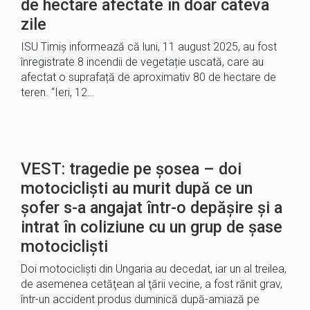
de hectare afectate în doar câteva
zile
ISU Timiș informează că luni, 11 august 2025, au fost
înregistrate 8 incendii de vegetație uscată, care au
afectat o suprafață de aproximativ 80 de hectare de
teren. “Ieri, 12…
VEST: tragedie pe șosea – doi
motociclişti au murit după ce un
şofer s-a angajat într-o depăşire şi a
intrat în coliziune cu un grup de şase
motociclişti
Doi motociclişti din Ungaria au decedat, iar un al treilea,
de asemenea cetăţean al ţării vecine, a fost rănit grav,
într-un accident produs duminică după-amiază pe