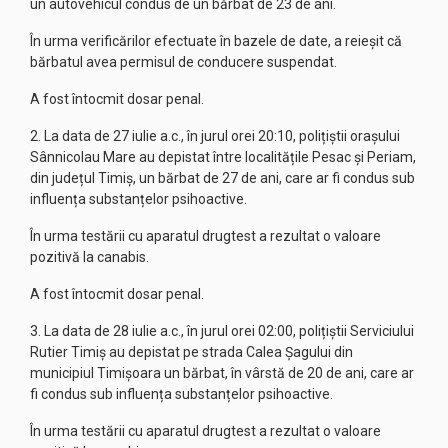
un autovehicul condus de un bărbat de 23 de ani.
În urma verificărilor efectuate în bazele de date, a reieșit că
bărbatul avea permisul de conducere suspendat.
A fost întocmit dosar penal.
2. La data de 27 iulie a.c., în jurul orei 20:10, polițiștii orașului
Sânnicolau Mare au depistat între localitățile Pesac și Periam,
din județul Timiș, un bărbat de 27 de ani, care ar fi condus sub
influența substanțelor psihoactive.
În urma testării cu aparatul drugtest a rezultat o valoare
pozitivă la canabis.
A fost întocmit dosar penal.
3. La data de 28 iulie a.c., în jurul orei 02:00, polițiștii Serviciului
Rutier Timiș au depistat pe strada Calea Șagului din
municipiul Timișoara un bărbat, în vârstă de 20 de ani, care ar
fi condus sub influența substanțelor psihoactive.
În urma testării cu aparatul drugtest a rezultat o valoare