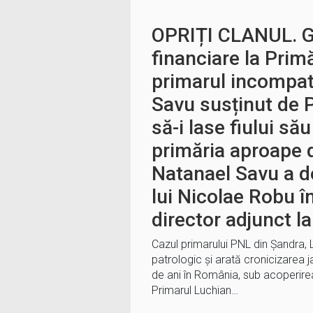
OPRIȚI CLANUL. G
financiare la Prim
primarul incompat
Savu susținut de 
să-i lase fiului să
primăria aproape 
Natanael Savu a d
lui Nicolae Robu î
director adjunct l
Cazul primarului PNL din Șandra, 
patrologic și arată cronicizarea 
de ani în România, sub acoperirea 
Primarul Luchian…