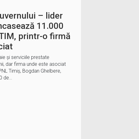
vernului – lider
încasează 11.000
TIM, printr-o firmă
ciat
e și serviciile prestate
i, dar firma unde este asociat
 PNL Timiș, Bogdan Ghelbere,
00 de…