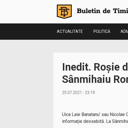
ACTUALITATE
POLITICĂ
ADM
Inedit. Roșie 
Sânmihaiu R
25.07.2021 - 23:19
Uica Laie Banatanu’ sau Nicolae O
informație deosebită. La Sânmiha