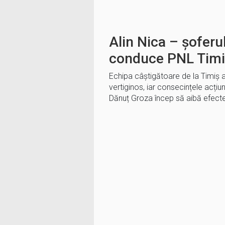
Alin Nica – șoferul
conduce PNL Timi
Echipa câștigătoare de la Timiș a
vertiginos, iar consecințele acțiunil
Dănuț Groza încep să aibă efec