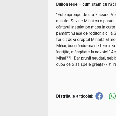
Bulion iese – cum stăm cu răch
“Este aproape de ora 7 seara! Ve
minute! Și vine Mihai cu o parada
cântarul instalat pe masa in curte
pământ nu așa de roditor, aici l
fericit de-a dreptul Mihăiță al me
Mihai, bucurându-ma de fericirea lu
îngrijite, mângâiate la nevoie!” 
Mihai??!! Dar prunii neudati, neb
după ce o sa spele greața??!!”, r
Distribuie articolul: