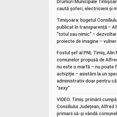
Drumuri Municipale Timișoar
caută șoferi, electricieni și 
Timișoara: bugetul Consiliul
publicat în transparență – A
“totul sau nimic“ – dezvoltar
proiecte de imagine – vulner
Fostul șef al PNL Timiș, Alin
comunelor propusă de Alfre
nu este o marfă – nu poate fi
achiziție – asistăm la un sp
administrativ doar pentru că
“sexy“
VIDEO. Timiș: primării cumpă
Consiliului Județean, Alfred
primarii să-și vândă comunele