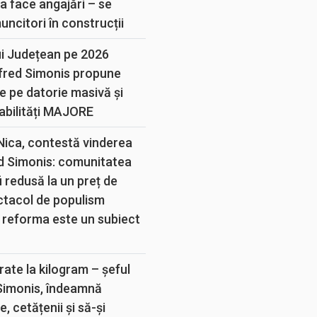
a face angajări – se
muncitori în construcții
ui Județean pe 2026
lfred Simonis propune
e pe datorie masivă și
abilități MAJORE
 Nica, contestă vinderea
d Simonis: comunitatea
 redusă la un preț de
ectacol de populism
 reforma este un subiect
rate la kilogram – șeful
 Simonis, îndeamnă
, cetățenii și să-și