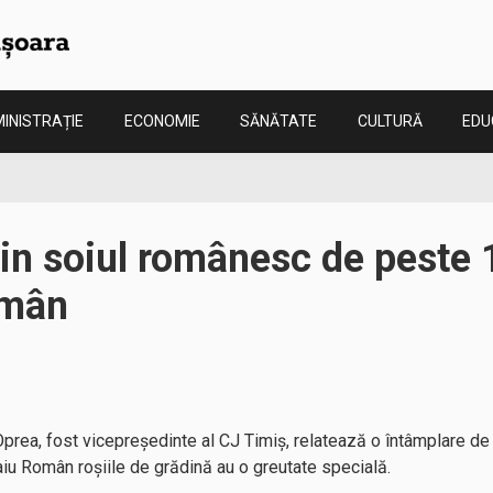
INISTRAȚIE
ECONOMIE
SĂNĂTATE
CULTURĂ
EDU
din soiul românesc de peste 
omân
prea, fost vicepreședinte al CJ Timiș, relatează o întâmplare de 
iu Român roșiile de grădină au o greutate specială.