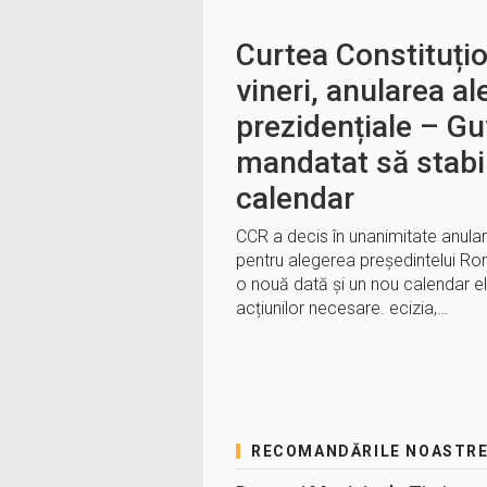
Curtea Constituțio
vineri, anularea al
prezidențiale – Gu
mandatat să stabi
calendar
CCR a decis în unanimitate anular
pentru alegerea președintelui Rom
o nouă dată şi un nou calendar el
acțiunilor necesare. ecizia,…
RECOMANDĂRILE NOASTR