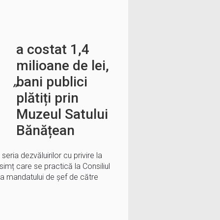
a costat 1,4
milioane de lei,
bani publici
”
plătiți prin
Muzeul Satului
Bănățean
eria dezvăluirilor cu privire la
i simț care se practică la Consiliul
ea mandatului de șef de către