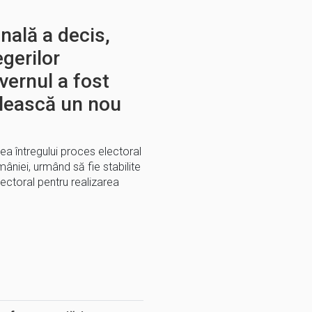
nală a decis,
egerilor
vernul a fost
lească un nou
ea întregului proces electoral
âniei, urmând să fie stabilite
ectoral pentru realizarea
E