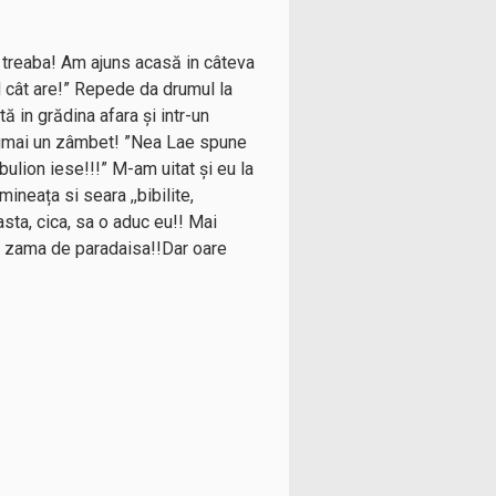
 treaba! Am ajuns acasă in câteva
 cât are!” Repede da drumul la
ă in grădina afara și intr-un
 numai un zâmbet! ”Nea Lae spune
bulion iese!!!” M-am uitat și eu la
ineața si seara ,,bibilite,
ta, cica, sa o aduc eu!! Mai
 o zama de paradaisa!!Dar oare