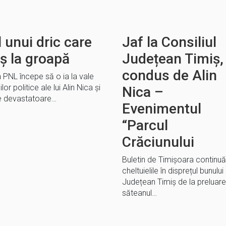
 unui dric care
Jaf la Consiliul
ș la groapă
Județean Timiș,
condus de Alin
 PNL începe să o ia la vale
or politice ale lui Alin Nica și
Nica –
te devastatoare…
Evenimentul
“Parcul
Crăciunului
Buletin de Timișoara continuă s
cheltuielile în disprețul bunulu
Județean Timiș de la preluar
săteanul…