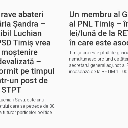
rave abateri
Un membru al Gu
ăria Șandra –
al PNL Timiș – 
ibil Luchian
lei/lună de la RE
PSD Timiș vrea
în care este aso
u moștenire
Timișoara este plină de gunoai
nemulțumesc profund cetățeni
devalizată –
secretarul general adjunct al
ormit pe timpul
încasează de la RETIM 11.0
ntr-un post de
a STPT
Luchian Savu, este unul
jafului care se petrece de 30
tuturor partidelor politice.