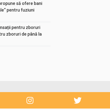
propune să ofere bani
e“ pentru fuziuni
sații pentru zboruri
tru zboruri de până la