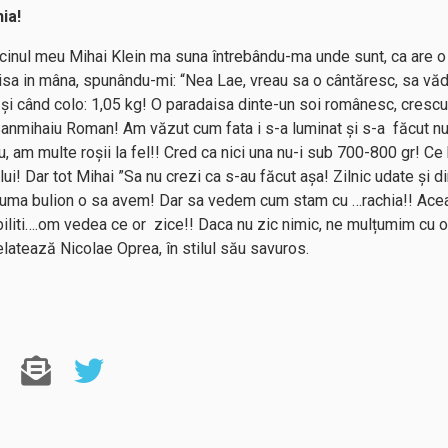
ia!
cinul meu Mihai Klein ma suna întrebându-ma unde sunt, ca are o
isa in mâna, spunându-mi: “Nea Lae, vreau sa o cântăresc, sa văd
 și când colo: 1,05 kg! O paradaisa dinte-un soi românesc, crescut
a Sanmihaiu Roman! Am văzut cum fata i s-a luminat și s-a făcut
u, am multe roșii la fel!! Cred ca nici una nu-i sub 700-800 gr! Ce 
i! Dar tot Mihai ”Sa nu crezi ca s-au făcut așa! Zilnic udate și dim
Acuma bulion o sa avem! Dar sa vedem cum stam cu …rachia!! Aceas
ibiliti….om vedea ce or zice!! Daca nu zic nimic, ne mulțumim cu
elatează Nicolae Oprea, în stilul său savuros.