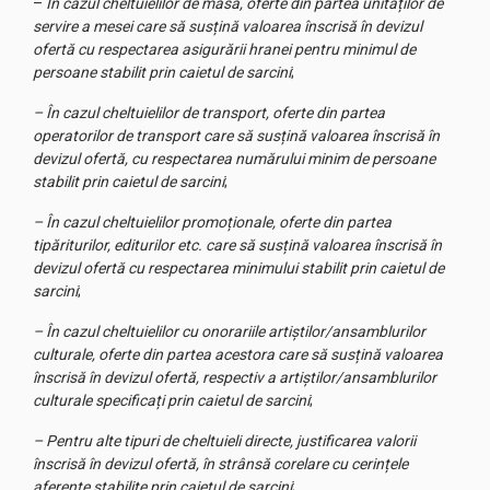
–
În cazul cheltuielilor de masă, oferte din partea unităților de
servire a mesei care să susțină valoarea înscrisă în devizul
ofertă cu respectarea asigurării hranei pentru minimul de
persoane stabilit prin caietul de sarcini
;
– În cazul cheltuielilor de transport, oferte din partea
operatorilor de transport care să susțină valoarea înscrisă în
devizul ofertă, cu respectarea numărului minim de persoane
stabilit prin caietul de sarcini
;
– În cazul cheltuielilor promoționale, oferte din partea
tipăriturilor, editurilor etc. care să susțină valoarea înscrisă în
devizul ofertă cu respectarea minimului stabilit prin caietul de
sarcini
;
– În cazul cheltuielilor cu onorariile artiștilor/ansamblurilor
culturale, oferte din partea acestora care să susțină valoarea
înscrisă în devizul ofertă, respectiv a artiștilor/ansamblurilor
culturale specificați prin caietul de sarcini
;
– Pentru alte tipuri de cheltuieli directe, justificarea valorii
înscrisă în devizul ofertă, în strânsă corelare cu cerințele
aferente stabilite prin caietul de sarcini
;