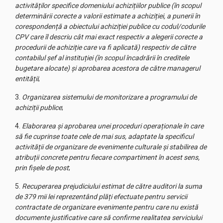
activităților specifice domeniului achizițiilor publice (în scopul
determinării corecte a valorii estimate a achiziției, a punerii în
corespondență a obiectului achiziției publice cu codul/codurile
CPV care îl descriu cât mai exact respectiv a alegerii corecte a
procedurii de achiziție care va fi aplicată) respectiv de către
contabilul șef al instituției (în scopul încadrării în creditele
bugetare alocate) și aprobarea acestora de către managerul
entității
;
3.
Organizarea sistemului de monitorizare a programului de
achiziții publice
;
4.
Elaborarea și aprobarea unei proceduri operaționale în care
să fie cuprinse toate cele de mai sus, adaptate la specificul
activității de organizare de evenimente culturale și stabilirea de
atribuții concrete pentru fiecare compartiment în acest sens,
prin fișele de post
;
5.
Recuperarea prejudiciului estimat de către auditori la suma
de 379 mii lei reprezentând plăți efectuate pentru servicii
contractate de organizare evenimente pentru care nu există
documente justificative care să confirme realitatea serviciului