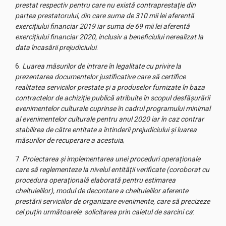
prestat respectiv pentru care nu există contraprestație din
partea prestatorului, din care suma de 310 mii lei aferentă
exercițiului financiar 2019 iar suma de 69 mii lei aferentă
exercițiului financiar 2020, inclusiv a beneficiului nerealizat la
data încasării prejudiciului
.
6.
Luarea măsurilor de intrare în legalitate cu privire la
prezentarea documentelor justificative care să certifice
realitatea serviciilor prestate și a produselor furnizate în baza
contractelor de achiziție publică atribuite în scopul desfășurării
evenimentelor culturale cuprinse în cadrul programului minimal
al evenimentelor culturale pentru anul 2020 iar în caz contrar
stabilirea de către entitate a întinderii prejudiciului și luarea
măsurilor de recuperare a acestuia
;
7.
Proiectarea și implementarea unei proceduri operaționale
care să reglementeze la nivelul entității verificate (coroborat cu
procedura operațională elaborată pentru estimarea
cheltuielilor), modul de decontare a cheltuielilor aferente
prestării serviciilor de organizare evenimente, care să precizeze
cel puțin următoarele
:
solicitarea prin caietul de sarcini ca
: