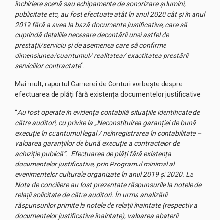
închiriere scenă sau echipamente de sonorizare și lumini,
publicitate etc, au fost efectuate atât în anul 2020 cât și în anul
2019 fără a avea la bază documente justificative, care să
cuprindă detaliile necesare decontării unei astfel de
prestații/serviciu și de asemenea care să confirme
dimensiunea/cuantumul/ realitatea/ exactitatea prestării
serviciilor contractate
“.
Mai mult, raportul Camerei de Conturi vorbește despre
efectuarea de plăți fără existența documentelor justificative
“
Au fost operate în evidența contabilă situațiile identificate de
către auditori, cu privire la „Neconstituirea garanției de bună
execuție în cuantumul legal / neînregistrarea în contabilitate –
valoarea garanțiilor de bună execuție a contractelor de
achiziție publică”. Efectuarea de plăți fără existența
documentelor justificative, prin Programul minimal al
evenimentelor culturale organizate în anul 2019 și 2020. La
Nota de conciliere au fost prezentate răspunsurile la notele de
relații solicitate de către auditori. În urma analizării
răspunsurilor primite la notele de relații înaintate (respectiv a
documentelor justificative înaintate), valoarea abaterii