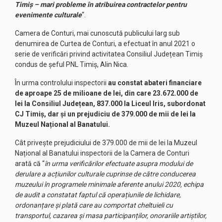
Timiș – mari probleme în atribuirea contractelor pentru
evenimente culturale
“.
Camera de Conturi, mai cunoscută publicului larg sub
denumirea de Curtea de Conturi, a efectuat în anul 2021 o
serie de verificări privind activitatea Consiliul Județean Timiș
condus de șeful PNL Timiș, Alin Nica.
În urma controlului inspectorii
au constat abateri financiare
de
aproape 25
de milioane de lei, din care 23.672.000 de
lei la Consiliul Județean, 837.000 la Liceul Iris, subordonat
CJ Timiș, dar și un prejudiciu de 379.000 de mii de lei la
Muzeul Național al Banatului.
Cât privește prejudiciului de 379.000 de mii de lei la Muzeul
Național al Banatului inspectorii de la Camera de Conturi
arată că “
în urma verificărilor efectuate asupra modului de
derulare a acțiunilor culturale cuprinse de către conducerea
muzeului în programele minimale aferente anului 2020, echipa
de audit a constatat faptul că operațiunile de lichidare,
ordonanțare și plată care au comportat cheltuieli cu
transportul, cazarea și masa participanților, onorariile artiștilor,