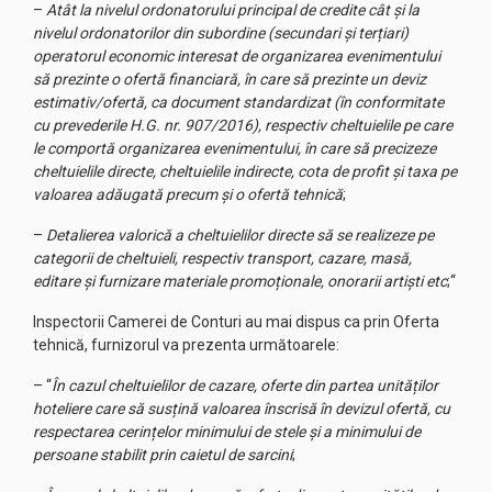
–
Atât la nivelul ordonatorului principal de credite cât și la
nivelul ordonatorilor din subordine (secundari și terțiari)
operatorul economic interesat de organizarea evenimentului
să prezinte o ofertă financiară, în care să prezinte un deviz
estimativ/ofertă, ca document standardizat (în conformitate
cu prevederile H.G. nr. 907/2016), respectiv cheltuielile pe care
le comportă organizarea evenimentului, în care să precizeze
cheltuielile directe, cheltuielile indirecte, cota de profit și taxa pe
valoarea adăugată precum și o ofertă tehnică
;
–
Detalierea valorică a cheltuielilor directe să se realizeze pe
categorii de cheltuieli, respectiv transport, cazare, masă,
editare și furnizare materiale promoționale, onorarii artiști etc
;“
Inspectorii Camerei de Conturi au mai dispus ca prin Oferta
tehnică, furnizorul va prezenta următoarele:
– “
În cazul cheltuielilor de cazare, oferte din partea unităților
hoteliere care să susțină valoarea înscrisă în devizul ofertă, cu
respectarea cerințelor minimului de stele și a minimului de
persoane stabilit prin caietul de sarcini
;