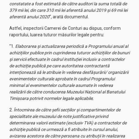
constatate a fost estimată de către auditori la suma totală de
379 mii lei, din care 310 mii lei aferentă anului 2019 și 69 mii lei
aferentă anului 2020
“, arată documentul.
Astfel, inspectorii Camerei de Conturi au dispus, conform
raportului, luarea tuturor măsurilor legale pentru:
“1.
Elaborarea și actualizarea periodică a Programului anual al
achizițiilor publice prin cuprinderea tuturor achizițiilor de bunuri
și servicii efectuate în cadrul instituției inclusiv a contractelor
de achiziție publică pe care autoritatea contractantă
intenționează să le atribuie în vederea desfășurării/ organizării
evenimentelor culturale aprobate în cadrul Programului
minimal al evenimentelor culturale asumate în vederea
realizării de către conducerea Muzeului Național al Banatului
Timișoara potrivit normelor legale aplicabile
;
2.
Întocmirea de către șefii secțiilor și compartimentelor de
specialitate ale muzeului de note justificative privind
determinarea valorii estimate (exclusiv TVA) a contractelor de
achiziție publică ce urmează a fi atribuite în cursul anului,
avizarea acestora de către persoana cu atribuții în realizarea