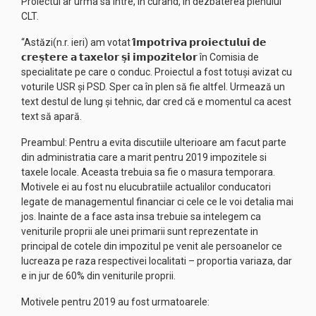
Proiectul ar urma să intre, în curând, în dezbaterea plenului
CLT.
“Astăzi(n.r. ieri) am votat 𝗶̂𝗺𝗽𝗼𝘁𝗿𝗶𝘃𝗮 𝗽𝗿𝗼𝗶𝗲𝗰𝘁𝘂𝗹𝘂𝗶 𝗱𝗲
𝗰𝗿𝗲𝘀̦𝘁𝗲𝗿𝗲 𝗮 𝘁𝗮𝘅𝗲𝗹𝗼𝗿 𝘀̦𝗶 𝗶𝗺𝗽𝗼𝘇𝗶𝘁𝗲𝗹𝗼𝗿 în Comisia de
specialitate pe care o conduc. Proiectul a fost totuși avizat cu
voturile USR și PSD. Sper ca în plen să fie altfel. Urmează un
text destul de lung și tehnic, dar cred că e momentul ca acest
text să apară.
Preambul: Pentru a evita discutiile ulterioare am facut parte
din administratia care a marit pentru 2019 impozitele si
taxele locale. Aceasta trebuia sa fie o masura temporara.
Motivele ei au fost nu elucubratiile actualilor conducatori
legate de managementul financiar ci cele ce le voi detalia mai
jos. Inainte de a face asta insa trebuie sa intelegem ca
veniturile proprii ale unei primarii sunt reprezentate in
principal de cotele din impozitul pe venit ale persoanelor ce
lucreaza pe raza respectivei localitati – proportia variaza, dar
e in jur de 60% din veniturile proprii.
Motivele pentru 2019 au fost urmatoarele: