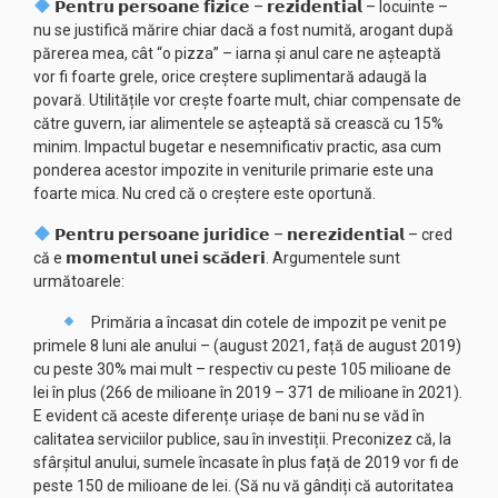
𝗣𝗲𝗻𝘁𝗿𝘂 𝗽𝗲𝗿𝘀𝗼𝗮𝗻𝗲 𝗳𝗶𝘇𝗶𝗰𝗲 – 𝗿𝗲𝘇𝗶𝗱𝗲𝗻𝘁𝗶𝗮𝗹 – locuinte –
nu se justifică mărire chiar dacă a fost numită, arogant după
părerea mea, cât “o pizza” – iarna și anul care ne așteaptă
vor fi foarte grele, orice creștere suplimentară adaugă la
povară. Utilitățile vor crește foarte mult, chiar compensate de
către guvern, iar alimentele se așteaptă să crească cu 15%
minim. Impactul bugetar e nesemnificativ practic, asa cum
ponderea acestor impozite in veniturile primarie este una
foarte mica. Nu cred că o creștere este oportună.
𝗣𝗲𝗻𝘁𝗿𝘂 𝗽𝗲𝗿𝘀𝗼𝗮𝗻𝗲 𝗷𝘂𝗿𝗶𝗱𝗶𝗰𝗲 – 𝗻𝗲𝗿𝗲𝘇𝗶𝗱𝗲𝗻𝘁𝗶𝗮𝗹 – cred
că e 𝗺𝗼𝗺𝗲𝗻𝘁𝘂𝗹 𝘂𝗻𝗲𝗶 𝘀𝗰𝗮̆𝗱𝗲𝗿𝗶. Argumentele sunt
următoarele:
Primăria a încasat din cotele de impozit pe venit pe
primele 8 luni ale anului – (august 2021, față de august 2019)
cu peste 30% mai mult – respectiv cu peste 105 milioane de
lei în plus (266 de milioane în 2019 – 371 de milioane în 2021).
E evident că aceste diferențe uriașe de bani nu se văd în
calitatea serviciilor publice, sau în investiții. Preconizez că, la
sfârșitul anului, sumele încasate în plus față de 2019 vor fi de
peste 150 de milioane de lei. (Să nu vă gândiți că autoritatea