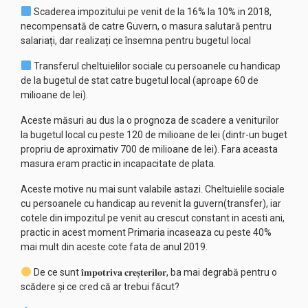
Scaderea impozitului pe venit de la 16% la 10% in 2018,
necompensată de catre Guvern, o masura salutară pentru
salariați, dar realizați ce însemna pentru bugetul local
Transferul cheltuielilor sociale cu persoanele cu handicap
de la bugetul de stat catre bugetul local (aproape 60 de
milioane de lei).
Aceste măsuri au dus la o prognoza de scadere a veniturilor
la bugetul local cu peste 120 de milioane de lei (dintr-un buget
propriu de aproximativ 700 de milioane de lei). Fara aceasta
masura eram practic in incapacitate de plata.
Aceste motive nu mai sunt valabile astazi. Cheltuielile sociale
cu persoanele cu handicap au revenit la guvern(transfer), iar
cotele din impozitul pe venit au crescut constant in acesti ani,
practic in acest moment Primaria incaseaza cu peste 40%
mai mult din aceste cote fata de anul 2019.
De ce sunt 𝐢̂𝐦𝐩𝐨𝐭𝐫𝐢𝐯𝐚 𝐜𝐫𝐞𝐬̦𝐭𝐞𝐫𝐢𝐥𝐨𝐫, ba mai degrabă pentru o
scădere și ce cred că ar trebui făcut?