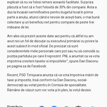
explicat că nu va folosi nimeni această facilitate. Surpriza
plăcută a fost că e fost folosită de 30% din companii. Asta a
dus la încasări semnificative pentru bugetul local în prima
parte a anului, atunci când e nevoie de acești bani, o mai bună
colectare și un beneficiu net pentru companii de peste trei
milioane de lei.
Am ales să prezint aceste date aici pentru că altfel nu am
avut nici un fel de discuție cu executivul primăriei cu privire la
acest subiect în mod oficial. De precizat că sunt
considerentele mele personale care pot sau nu să coincidă cu
poziția partidului pe care îl reprezint. PNL a anuntat ca va vota
impotriva cresterii taxelor si impozitelor“, spune Dan Diaconu
pe pagina sa de Facebook.
Recent, PSD Timișoara anunța că va vota împotriva măriri de
taxe și impozite, însă conform lui Dan Diaconu, social-
democrații au votat pentru în Comisia de specialitate.
Rămâne de văzut cum vor vota și în plen, la votul decisiv.
Distribuie