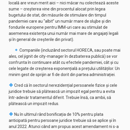
locală are vreun merit aici – nici măcar nu colectează aceste
sume – creșterea vine din procentul alocat prin legea
bugetului de stat, din măsurile de stimulare din timpul
pandemiei care au “albit” un număr mare de slujbe și din
fondurile europene pentru IMM-uri care au stimulat de
asemenea existența unui număr mai mare de angajați legali
și în general de creșterile din privat).
Companiile (incluzând sectorul HORECA, sau poate mai
ales, cel jignit de city-manager în dezbaterea publică) se vor
confrunta în continuare atât cu efectele pandemiei, cât și cu
cele legate de creșterea exponențială a prețului utilităților. Un
minim gest de sprijin ar fi de dorit din partea administrației.
Cred că în sectorul nerezidențial persoanele fizice și cele
juridice trebuie să plătească un impozit egal pentru a evita
într-adevăr tratamentul diferit. Trebuie însă, ca ambii, să
plătească un impozit redus.
Nu în ultimul rând bonificația de 10% pentru plata
anticipată pentru persoane juridice trebuie să se aplice și în
anul 2022. Atunci când am propus acest amendament ni s-a