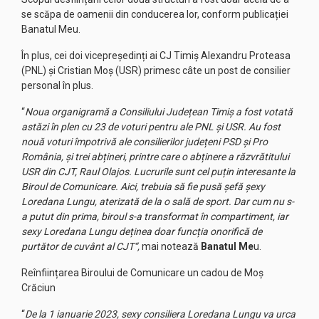
se scăpa de oamenii din conducerea lor, conform publicației
Banatul Meu.
În plus, cei doi vicepreședinți ai CJ Timiș Alexandru Proteasa
(PNL) și Cristian Moș (USR) primesc câte un post de consilier
personal în plus.
“
Noua organigramă a Consiliului Județean Timiș a fost votată
astăzi în plen cu 23 de voturi pentru ale PNL și USR. Au fost
nouă voturi împotrivă ale consilierilor județeni PSD și Pro
România, și trei abțineri, printre care o abținere a răzvrătitului
USR din CJT, Raul Olajos. Lucrurile sunt cel puțin interesante la
Biroul de Comunicare. Aici, trebuia să fie pusă șefă șexy
Loredana Lungu, aterizată de la o sală de sport. Dar cum nu s-
a putut din prima, biroul s-a transformat în compartiment, iar
sexy Loredana Lungu deținea doar funcția onorifică de
purtător de cuvânt al CJT“,
mai notează
Banatul Me
u.
Reînființarea Biroului de Comunicare un cadou de Moș
Crăciun
“
De la 1 ianuarie 2023, sexy consiliera Loredana Lungu va urca