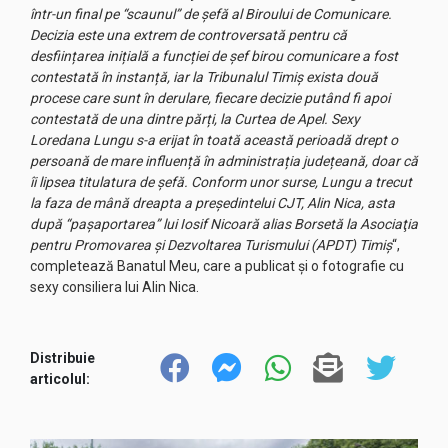
într-un final pe “scaunul” de șefă al Biroului de Comunicare.
Decizia este una extrem de controversată pentru că
desființarea inițială a funcției de șef birou comunicare a fost
contestată în instanță, iar la Tribunalul Timiș exista două
procese care sunt în derulare, fiecare decizie putând fi apoi
contestată de una dintre părți, la Curtea de Apel. Sexy
Loredana Lungu s-a erijat în toată această perioadă drept o
persoană de mare influență în administrația județeană, doar că
îi lipsea titulatura de șefă. Conform unor surse, Lungu a trecut
la faza de mână dreapta a președintelui CJT, Alin Nica, asta
după “pașaportarea” lui Iosif Nicoară alias Borsetă la Asociaţia
pentru Promovarea şi Dezvoltarea Turismului (APDT) Timiş
“,
completează Banatul Meu, care a publicat și o fotografie cu
sexy consiliera lui Alin Nica.
Distribuie
articolul: