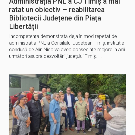
Administrația PNL a CJ Timiș a mai
ratat un obiectiv – reabilitarea
Bibliotecii Județene din Piața
Libertății
Incompetența demonstrată deja în mod repetat de
administrația PNL a Consiliului Județean Timiș, instituție
condusă de Alin Nica va avea consecințe majore în anii
următori asupra dezvoltării județului Timiș. …