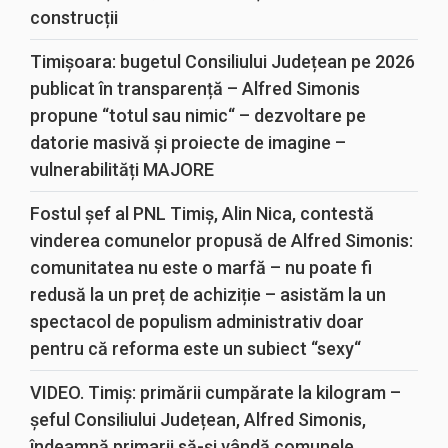
construcții
Timișoara: bugetul Consiliului Județean pe 2026
publicat în transparență – Alfred Simonis
propune “totul sau nimic“ – dezvoltare pe
datorie masivă și proiecte de imagine –
vulnerabilități MAJORE
Fostul șef al PNL Timiș, Alin Nica, contestă
vinderea comunelor propusă de Alfred Simonis:
comunitatea nu este o marfă – nu poate fi
redusă la un preț de achiziție – asistăm la un
spectacol de populism administrativ doar
pentru că reforma este un subiect “sexy“
VIDEO. Timiș: primării cumpărate la kilogram –
șeful Consiliului Județean, Alfred Simonis,
îndeamnă primarii să-și vândă comunele,