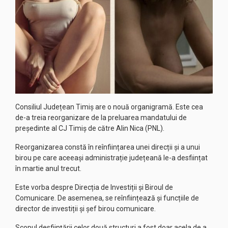
Consiliul Județean Timiș are o nouă organigramă. Este cea
de-a treia reorganizare de la preluarea mandatului de
președinte al CJ Timiș de către Alin Nica (PNL).
Reorganizarea constă în reînființarea unei direcții și a unui
birou pe care aceeași administrație județeană le-a desființat
în martie anul trecut.
Este vorba despre Direcția de Investiții și Biroul de
Comunicare. De asemenea, se reînființează și funcțiile de
director de investiții și șef birou comunicare.
Scopul desființării celor două structuri a fost doar acela de a