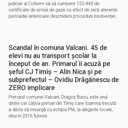
judiciar al Colterm să să cumpere 153.443 de
certificate de emisii de gaze cu efect de seră aferente
perioadei anterioare deschiderii procedurii insolvenței…
Scandal în comuna Valcani. 45 de
elevi nu au transport școlar la
început de an. Primarul îi acuză pe
șeful CJ Timiș – Alin Nica și pe
subprefectul – Ovidiu Drăgănescu de
ZERO implicare
Primarul comunei Valcani, Dragoș Buicu, este unul
dintre cei câțiva primari din Timiș care toamna trecută
a decis să meargă cu echipa PNL la alegerile locale,
deși în 2016 fusese…