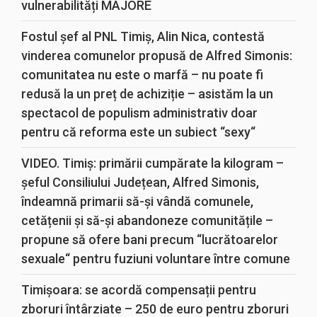
vulnerabilități MAJORE
Fostul șef al PNL Timiș, Alin Nica, contestă
vinderea comunelor propusă de Alfred Simonis:
comunitatea nu este o marfă – nu poate fi
redusă la un preț de achiziție – asistăm la un
spectacol de populism administrativ doar
pentru că reforma este un subiect “sexy“
VIDEO. Timiș: primării cumpărate la kilogram –
șeful Consiliului Județean, Alfred Simonis,
îndeamnă primarii să-și vândă comunele,
cetățenii și să-și abandoneze comunitățile –
propune să ofere bani precum “lucrătoarelor
sexuale“ pentru fuziuni voluntare între comune
Timișoara: se acordă compensații pentru
zboruri întârziate – 250 de euro pentru zboruri