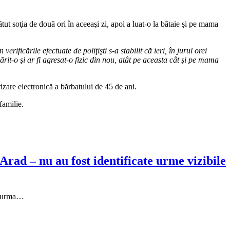
tut soţia de două ori în aceeaşi zi, apoi a luat-o la bătaie şi pe mama
erificările efectuate de poliţişti s-a stabilit că ieri, în jurul orei
ărit-o şi ar fi agresat-o fizic din nou, atât pe aceasta cât şi pe mama
rizare electronică a bărbatului de 45 de ani.
familie.
Arad – nu au fost identificate urme vizibile
în urma…