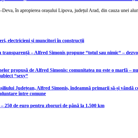
d–Deva, în apropierea orașului Lipova, județul Arad, din cauza unei al
, electricieni și muncitori în construcții
 transparență – Alfred Simonis propune “totul sau nimic“ – dezvolt
elor propusă de Alfred Simonis: comunitatea nu este o marfă – nu po
subiect “sexy“
liului Județean, Alfred Simonis, îndeamnă primarii să-și vândă co
voluntare între comune
e – 250 de euro pentru zboruri de până la 1.500 km