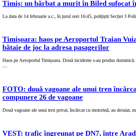
Timiș: un bărbat a murit în Biled sufocat î
La data de 14 februarie a.c., în jurul orei 16:45, polițiștii Secției 3 Po
Timișoara: haos pe Aeroportul Traian Vuia 
bătaie de joc la adresa pasagerilor
Haos pe Aeroportul Timișoara. Două incidente s-au produs duminică. Z
…
FOTO: două vagoane ale unui tren încărcat 
compunere 26 de vagoane
Două vagoane ale unui tren privat, încărcat cu motorină, au deraiat, ma
VEST: trafic îngreunat pe DN7, între Arad 