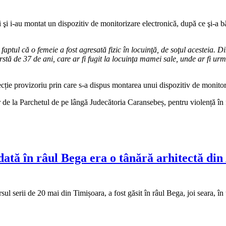
 şi i-au montat un dispozitiv de monitorizare electronică, după ce şi-a bă
ptul că o femeie a fost agresată fizic în locuinţă, de soţul acesteia. Din v
ârstă de 37 de ani, care ar fi fugit la locuinţa mamei sale, unde ar fi urm
otecție provizoriu prin care s-a dispus montarea unui dispozitiv de monito
 de la Parchetul de pe lângă Judecătoria Caransebeș, pentru violență în 
ată în râul Bega era o tânără arhitectă din 
ursul serii de 20 mai din Timișoara, a fost găsit în râul Bega, joi seara, 