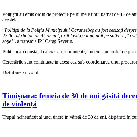
Polițiștii au emis ordin de protecție pe numele unui bărbat de 45 de ani
acesteia.
”
Poliţişti de la Poliţia Municipiului Caransebeş au fost sesizaţi despre fa
22.00, bărbatul, de 45 de ani, ar fi lovit-o cu pumnii pe soţia sa, în v
soţiei
”, a transmis IPJ Caraş-Severin.
Polițiștii au constatat că există risc iminent şi au emis un ordin de pr
Cercetările sunt continuate în acest caz sub coordonarea unui procuror
Distribuie articolul:
Timișoara: femeia de 30 de ani găsită deced
de violență
Trupul neînsuflețit al unei tinere în vârstă de 30 de ani, dispărută în c