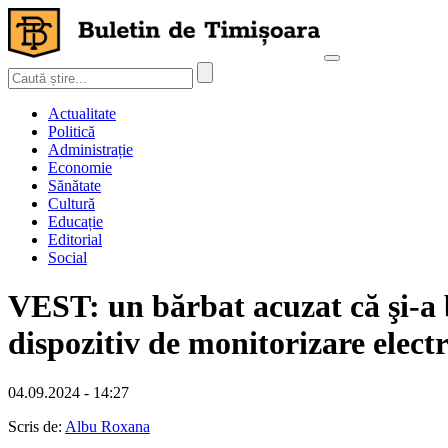
Actualitate
Politică
Administrație
Economie
Sănătate
Cultură
Educație
Editorial
Social
VEST: un bărbat acuzat că şi-a b
dispozitiv de monitorizare elect
04.09.2024 - 14:27
Scris de:
Albu Roxana