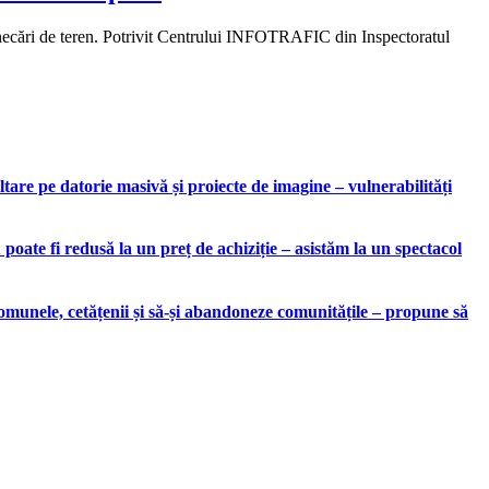
unecări de teren. Potrivit Centrului INFOTRAFIC din Inspectoratul
are pe datorie masivă și proiecte de imagine – vulnerabilități
ate fi redusă la un preț de achiziție – asistăm la un spectacol
munele, cetățenii și să-și abandoneze comunitățile – propune să