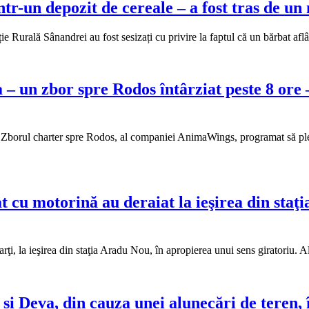
ntr-un depozit de cereale – a fost tras de un
liție Rurală Sânandrei au fost sesizați cu privire la faptul că un bărbat a
– un zbor spre Rodos întârziat peste 8 ore –
borul charter spre Rodos, al companiei AnimaWings, programat să plece
cu motorină au deraiat la ieşirea din staţi
rţi, la ieşirea din staţia Aradu Nou, în apropierea unui sens giratoriu. 
și Deva, din cauza unei alunecări de teren,