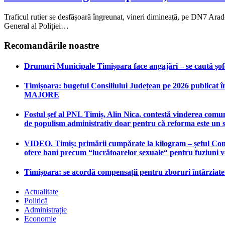
Traficul rutier se desfășoară îngreunat, vineri dimineață, pe DN7 Ara
General al Poliției…
Recomandările noastre
Drumuri Municipale Timișoara face angajări – se caută șoferi
Timișoara: bugetul Consiliului Județean pe 2026 publicat în
MAJORE
Fostul șef al PNL Timiș, Alin Nica, contestă vinderea comun
de populism administrativ doar pentru că reforma este un 
VIDEO. Timiș: primării cumpărate la kilogram – șeful Consi
ofere bani precum “lucrătoarelor sexuale“ pentru fuziuni 
Timișoara: se acordă compensații pentru zboruri întârziat
Actualitate
Politică
Administrație
Economie