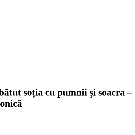
ătut soția cu pumnii şi soacra –
ronică