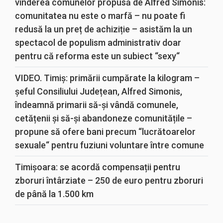
vinderea comunelor propusă de Alfred Simonis:
comunitatea nu este o marfă – nu poate fi
redusă la un preț de achiziție – asistăm la un
spectacol de populism administrativ doar
pentru că reforma este un subiect “sexy“
VIDEO. Timiș: primării cumpărate la kilogram –
șeful Consiliului Județean, Alfred Simonis,
îndeamnă primarii să-și vândă comunele,
cetățenii și să-și abandoneze comunitățile –
propune să ofere bani precum “lucrătoarelor
sexuale“ pentru fuziuni voluntare între comune
Timișoara: se acordă compensații pentru
zboruri întârziate – 250 de euro pentru zboruri
de până la 1.500 km