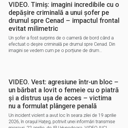
VIDEO. Timiș: imagini incredibile cu o
depășire criminală a unui șofer pe
drumul spre Cenad – impactul frontal
evitat milimetric
Un șofer a fost surprins de o cameră de bord când a
efectuat o deșire criminală pe drumul spre Cenad. Din
imagini se vedem cum pe o porțiune de drum…
VIDEO. Vest: agresiune într-un bloc –
un bărbat a lovit o femeie cu o piatră
și a distrus ușa de acces – victima
nu a formulat plângere penală
Un incident violent a avut loc în seara zilei de 19 aprilie
2026, în orașul Hațeg, potrivit unei informări transmise
miercuri, 22 aprilie, de IPJ Hunedoara. VIDEO AICI.