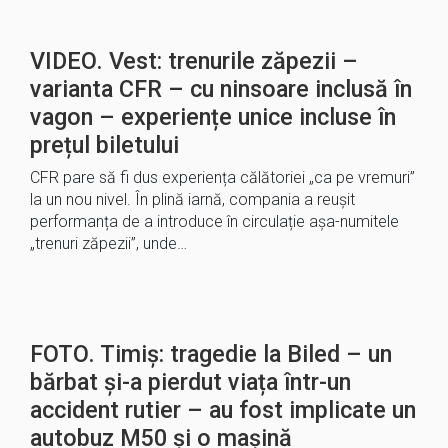
VIDEO. Vest: trenurile zăpezii –
varianta CFR – cu ninsoare inclusă în
vagon – experiențe unice incluse în
prețul biletului
CFR pare să fi dus experiența călătoriei „ca pe vremuri”
la un nou nivel. În plină iarnă, compania a reușit
performanța de a introduce în circulație așa-numitele
„trenuri zăpezii”, unde…
FOTO. Timiș: tragedie la Biled – un
bărbat și-a pierdut viața într-un
accident rutier – au fost implicate un
autobuz M50 și o mașină