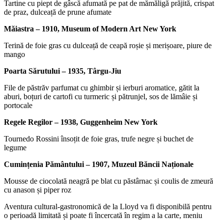
Tartine cu piept de gâscă afumată pe pat de mămăligă prăjită, crispat
de praz, dulceață de prune afumate
Măiastra – 1910, Museum of Modern Art New York
Terină de foie gras cu dulceață de ceapă roșie și merișoare, piure de
mango
Poarta Sărutului – 1935, Târgu-Jiu
File de păstrăv parfumat cu ghimbir și ierburi aromatice, gătit la
aburi, boțuri de cartofi cu turmeric și pătrunjel, sos de lămâie și
portocale
Regele Regilor – 1938, Guggenheim New York
Tournedo Rossini însoțit de foie gras, trufe negre și buchet de
legume
Cumințenia Pământului – 1907, Muzeul Băncii Naționale
Mousse de ciocolată neagră pe blat cu păstârnac și coulis de zmeură
cu anason și piper roz
Aventura cultural-gastronomică de la Lloyd va fi disponibilă pentru
o perioadă limitată și poate fi încercată în regim a la carte, meniu