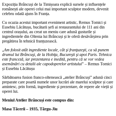
Expoziția Brâncuși de la Timișoara explică sursele și influențele
românești ale operei celui mai important sculptor modern, devenit
celebru odată ajuns în Franța.
Cu ocazia acestui important eveniment artistic, Remus Tomici și
Eusebiu Lăcătușu, bucătarii șefi ai restaurantului de 111 ani din
centrul orașului, au creat un meniu care adună gusturile și
ingredientele din Oltenia lui Brâncuși și le oferă desăvârșirea prin
pregătirea în tehnică franțuzească.
„
Am folosit atât ingrediente locale, cât şi franţuzeşti, ca să punem
drumul lui Brâncuşi, de la Hobiţa, Bucureşti şi apoi Paris. Tehnica
este franceză, iar prezentarea e inedită, pentru că se vor vedea
asemănări cu detalii ale capodoperelor artistului
” – Remus Tomici
și Eusebiu Lăcătușu
Sărbătoarea fusion franco-oltenească „atelier Brâncuși” adună cinci
preparate care poartă numele unor lucrări ale marelui sculptor și care
amintesc, prin formă, ingrediente și prezentare, de repere ale vieții și
operei lui.
Meniul Atelier Brâncuși este compus din:
Masa Tăcerii – 1935, Târgu-Jiu