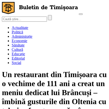
Actualitate
Politică
Administrație
Economie
Sănătate
Cultură
Educație
Editorial
Social
Un restaurant din Timișoara cu
o vechime de 111 ani a creat un
meniu dedicat lui Brâncuși –
îmbină gusturile din Oltenia cu