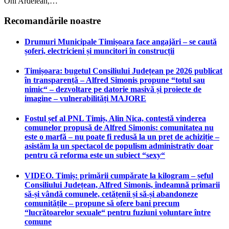
Oni Ardelean,…
Recomandările noastre
Drumuri Municipale Timișoara face angajări – se caută
șoferi, electricieni și muncitori în construcții
Timișoara: bugetul Consiliului Județean pe 2026 publicat
în transparență – Alfred Simonis propune “totul sau
nimic“ – dezvoltare pe datorie masivă și proiecte de
imagine – vulnerabilități MAJORE
Fostul șef al PNL Timiș, Alin Nica, contestă vinderea
comunelor propusă de Alfred Simonis: comunitatea nu
este o marfă – nu poate fi redusă la un preț de achiziție –
asistăm la un spectacol de populism administrativ doar
pentru că reforma este un subiect “sexy“
VIDEO. Timiș: primării cumpărate la kilogram – șeful
Consiliului Județean, Alfred Simonis, îndeamnă primarii
să-și vândă comunele, cetățenii și să-și abandoneze
comunitățile – propune să ofere bani precum
“lucrătoarelor sexuale“ pentru fuziuni voluntare între
comune