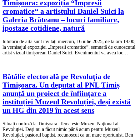
Timișoara: expoziția “Impresii
cromatice“ a artistului Daniel Suici la
Galeria Brăteanu – locuri familiare,
ipostaze cotidiene, natură
Iubitorii de artă sunt invitați miercuri, 16 iulie 2025, de la ora 19:00,
la vernisajul expoziției „Impresii cromatice”, semnată de cunoscutul
artist vizual timișorean Daniel Suici. Evenimentul va avea loc…
Bătălie electorală pe Revoluția de
Timișoara. Un deputat al PNL Timiș
anunță un proiect de înființare a
instituției Muzeul Revoluției, deși există
un HG din 2019 în acest sens
Situați confuză la Timișoara. Tema este Muzeul Naţional al
Revoluției. Deși nu a făcut nimic până acum pentru Muzeul
Revoluției, pastorul baptist, recunoscut ca un mare oportunist, Ben