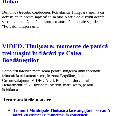
Dubai
Duminica trecută, conducerea Politehnicii Timişoara anunța că
dorește ca în acestă săptămână să aibă o serie de discuții despre
situația arenei Dan Păltinişanu, cu autoritățile locale și județene.
“Fotbalul timișorean…
VIDEO. Timișoara: momente de panică –
trei mașini în flăcări pe Calea
Bogdăneștilor
Pompierii intervin marți seara pentru stingerea unui incendiu
izbucnit la trei autoturisme, în zona Bogdăneștilor –
Circumvalațiunii. VIDEO AICI. Pompierii din cadrul
Detașamentului 2 Timișoara intervin, marți seara, pentru
lichidarea…
Recomandările noastre
Drumuri Municipale Timișoara face angajări – se caută
șoferi, electricieni și muncitori în construcții