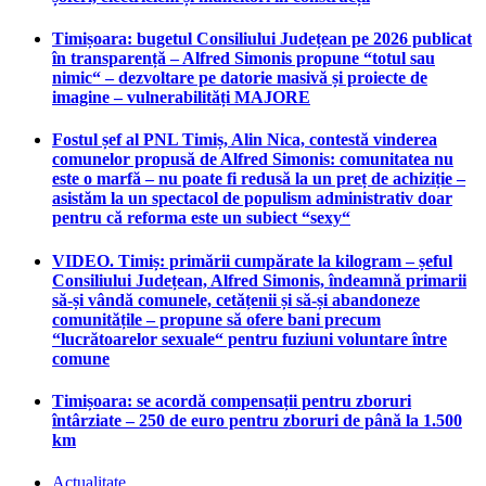
Timișoara: bugetul Consiliului Județean pe 2026 publicat
în transparență – Alfred Simonis propune “totul sau
nimic“ – dezvoltare pe datorie masivă și proiecte de
imagine – vulnerabilități MAJORE
Fostul șef al PNL Timiș, Alin Nica, contestă vinderea
comunelor propusă de Alfred Simonis: comunitatea nu
este o marfă – nu poate fi redusă la un preț de achiziție –
asistăm la un spectacol de populism administrativ doar
pentru că reforma este un subiect “sexy“
VIDEO. Timiș: primării cumpărate la kilogram – șeful
Consiliului Județean, Alfred Simonis, îndeamnă primarii
să-și vândă comunele, cetățenii și să-și abandoneze
comunitățile – propune să ofere bani precum
“lucrătoarelor sexuale“ pentru fuziuni voluntare între
comune
Timișoara: se acordă compensații pentru zboruri
întârziate – 250 de euro pentru zboruri de până la 1.500
km
Actualitate