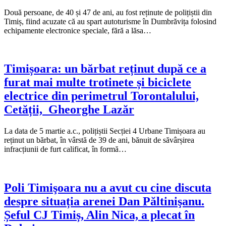
Două persoane, de 40 și 47 de ani, au fost reținute de polițiștii din
Timiș, fiind acuzate că au spart autoturisme în Dumbrăvița folosind
echipamente electronice speciale, fără a lăsa…
Timișoara: un bărbat reținut după ce a
furat mai multe trotinete și biciclete
electrice din perimetrul Torontalului,
Cetății, Gheorghe Lazăr
La data de 5 martie a.c., polițiștii Secției 4 Urbane Timișoara au
reținut un bărbat, în vârstă de 39 de ani, bănuit de săvârșirea
infracțiunii de furt calificat, în formă…
Poli Timişoara nu a avut cu cine discuta
despre situația arenei Dan Păltinişanu.
Șeful CJ Timiș, Alin Nica, a plecat în