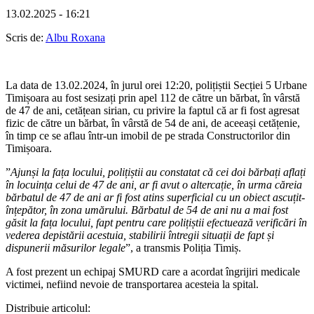
13.02.2025 - 16:21
Scris de:
Albu Roxana
La data de 13.02.2024, în jurul orei 12:20, polițiștii Secției 5 Urbane
Timișoara au fost sesizați prin apel 112 de către un bărbat, în vârstă
de 47 de ani, cetățean sirian, cu privire la faptul că ar fi fost agresat
fizic de către un bărbat, în vârstă de 54 de ani, de aceeași cetățenie,
în timp ce se aflau într-un imobil de pe strada Constructorilor din
Timișoara.
”
Ajunși la fața locului, polițiștii au constatat că cei doi bărbați aflați
în locuința celui de 47 de ani, ar fi avut o altercație, în urma căreia
bărbatul de 47 de ani ar fi fost atins superficial cu un obiect ascuțit-
înțepător, în zona umărului. Bărbatul de 54 de ani nu a mai fost
găsit la fața locului, fapt pentru care polițiștii efectuează verificări în
vederea depistării acestuia, stabilirii întregii situații de fapt și
dispunerii măsurilor legale
”, a transmis Poliția Timiș.
A fost prezent un echipaj SMURD care a acordat îngrijiri medicale
victimei, nefiind nevoie de transportarea acesteia la spital.
Distribuie articolul: