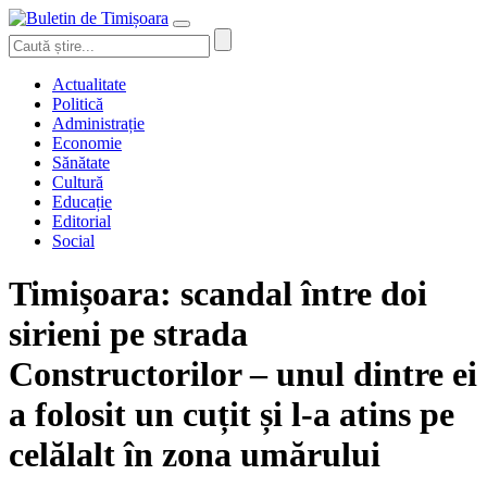
Actualitate
Politică
Administrație
Economie
Sănătate
Cultură
Educație
Editorial
Social
Timișoara: scandal între doi
sirieni pe strada
Constructorilor – unul dintre ei
a folosit un cuțit și l-a atins pe
celălalt în zona umărului