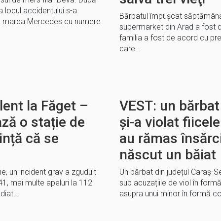
 locul accidentului s-a
Bărbatul împuşcat săptămâna 
ism marca Mercedes cu numere
supermarket din Arad a fost d
familia a fost de acord cu pr
care…
lent la Făget –
VEST: un bărbat
ză o stație de
și-a violat fiice
ință că se
au rămas însărci
născut un băiat
, un incident grav a zguduit
Un bărbat din județul Caraș-Sev
:41, mai multe apeluri la 112
sub acuzațiile de viol în formă
ndiat…
asupra unui minor în formă con