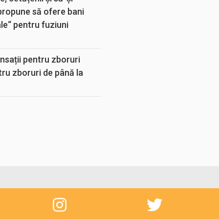
propune să ofere bani
e“ pentru fuziuni
sații pentru zboruri
tru zboruri de până la