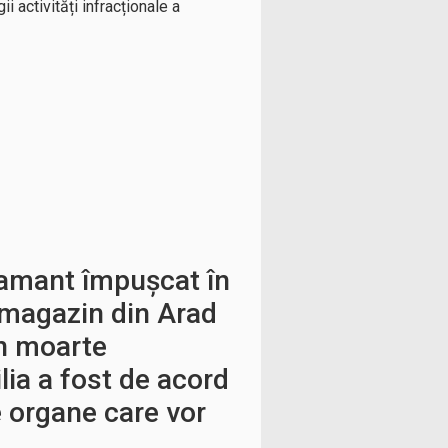
ii activități infracționale a
amant împușcat în
 magazin din Arad
în moarte
lia a fost de acord
e organe care vor