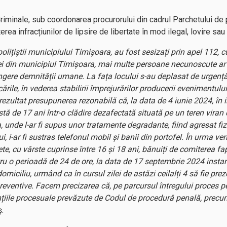
i Criminale, sub coordonarea procurorului din cadrul Parchetului d
erea infracțiunilor de lipsire de libertate în mod ilegal, lovire sau a
polițiștii municipiului Timișoara, au fost sesizați prin apel 112, cu
i din municipiul Timișoara, mai multe persoane necunoscute ar fi
gere demnității umane. La fața locului s-au deplasat de urgență po
ările, în vederea stabilirii împrejurărilor producerii evenimentului
rezultat presupunerea rezonabilă că, la data de 4 iunie 2024, în i
vârstă de 17 ani într-o clădire dezafectată situată pe un teren vira
 unde l-ar fi supus unor tratamente degradante, fiind agresat fiz
 i-ar fi sustras telefonul mobil și banii din portofel. În urma veri
2 fete, cu vârste cuprinse între 16 și 18 ani, bănuiți de comiterea fa
tru o perioadă de 24 de ore, la data de 17 septembrie 2024 insta
miciliu, urmând ca în cursul zilei de astăzi ceilalți 4 să fie preze
reventive. Facem precizarea că, pe parcursul întregului proces p
anțiile procesuale prevăzute de Codul de procedură penală, precu
ș.