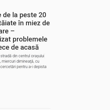
 de la peste 20
tăiate în miez de
are –
sizat problemele
lece de acasă
tradă din centrul oraşului
, miercuri dimineaţă, cu
c cercetări pentru a-i depista
E