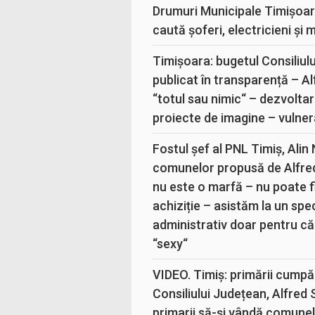
Drumuri Municipale Timișoar
caută șoferi, electricieni și 
Timișoara: bugetul Consiliul
publicat în transparență – A
“totul sau nimic“ – dezvoltar
proiecte de imagine – vulner
Fostul șef al PNL Timiș, Alin
comunelor propusă de Alfre
nu este o marfă – nu poate fi
achiziție – asistăm la un sp
administrativ doar pentru că
“sexy“
VIDEO. Timiș: primării cumpă
Consiliului Județean, Alfred
primarii să-și vândă comunele