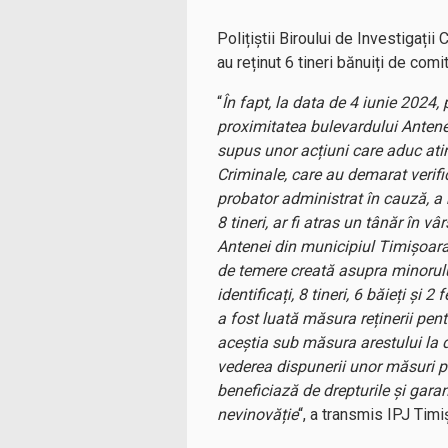
Polițiștii Biroului de Investigați
au reținut 6 tineri bănuiți de comit
“
În fapt, la data de 4 iunie 2024, 
proximitatea bulevardului Antene
supus unor acțiuni care aduc atin
Criminale, care au demarat verific
probator administrat în cauză, a 
8 tineri, ar fi atras un tânăr în 
Antenei din municipiul Timișoara,
de temere creată asupra minorului,
identificați, 8 tineri, 6 băieți și 
a fost luată măsura reținerii pen
aceștia sub măsura arestului la do
vederea dispunerii unor măsuri p
beneficiază de drepturile și gar
nevinovăție
“, a transmis IPJ Timi