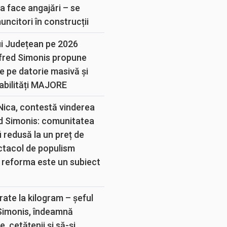
a face angajări – se
muncitori în construcții
ui Județean pe 2026
lfred Simonis propune
e pe datorie masivă și
abilități MAJORE
 Nica, contestă vinderea
d Simonis: comunitatea
 redusă la un preț de
ectacol de populism
 reforma este un subiect
rate la kilogram – șeful
 Simonis, îndeamnă
, cetățenii și să-și