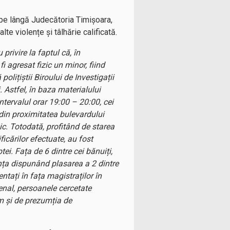
e pe lângă Judecătoria Timișoara,
lte violențe și tâlhărie calificată.
 privire la faptul că, în
 agresat fizic un minor, fiind
lițiștii Biroului de Investigații
. Astfel, în baza materialului
ntervalul orar 19:00 – 20:00, cei
n din proximitatea bulevardului
ic. Totodată, profitând de starea
ficărilor efectuate, au fost
ptei. Fața de 6 dintre cei bănuiți,
nța dispunând plasarea a 2 dintre
ntați în fața magistraților în
enal, persoanele cercetate
m și de prezumția de