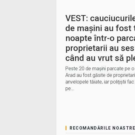
VEST: cauciucurile
de mașini au fost 
noapte într-o parc
proprietarii au se
când au vrut să p
Peste 20 de maşini parcate pe o s
Arad au fost găsite de proprietari
anvelopele tăiate, iar poliţiştii fa
pe…
RECOMANDĂRILE NOASTR