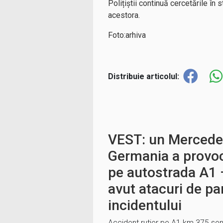
Polițiștii continuă cercetările în s
acestora.
Foto:arhiva
Distribuie articolul:
VEST: un Mercede
Germania a provoc
pe autostrada A1 
avut atacuri de pa
incidentului
Accident rutier pe A1 km 375 sen