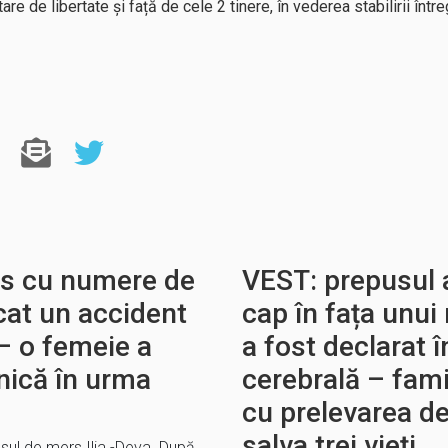
tare de libertate și față de cele 2 tinere, în vederea stabilirii întreg
s cu numere de
VEST: prepusul 
at un accident
cap în fața unui
– o femeie a
a fost declarat 
nică în urma
cerebrală – fami
cu prelevarea d
salva trei vieţi
sul de mers Ilia -Deva. După