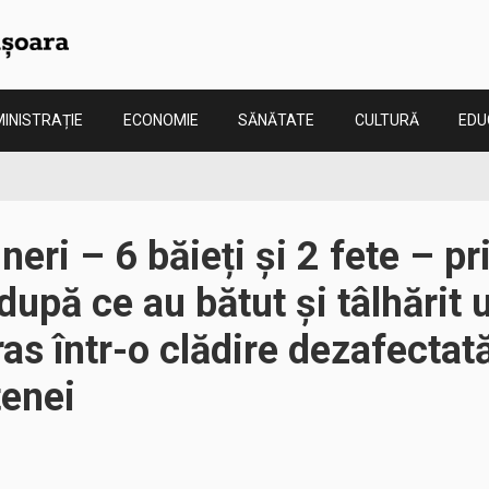
INISTRAȚIE
ECONOMIE
SĂNĂTATE
CULTURĂ
EDU
neri – 6 băieți și 2 fete – p
 după ce au bătut și tâlhărit
ras într-o clădire dezafectat
tenei