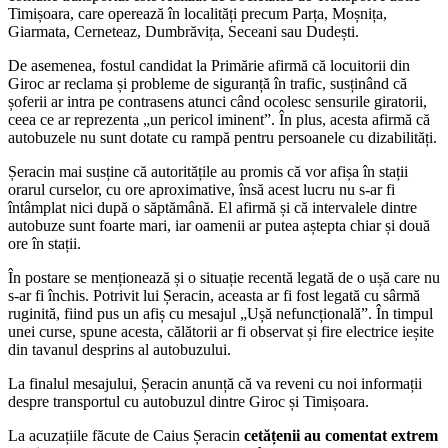
Timișoara, care operează în localități precum Parța, Moșnița,
Giarmata, Cerneteaz, Dumbrăvița, Seceani sau Dudești.
De asemenea, fostul candidat la Primărie afirmă că locuitorii din
Giroc ar reclama și probleme de siguranță în trafic, susținând că
șoferii ar intra pe contrasens atunci când ocolesc sensurile giratorii,
ceea ce ar reprezenta „un pericol iminent”. În plus, acesta afirmă că
autobuzele nu sunt dotate cu rampă pentru persoanele cu dizabilități.
Șeracin mai susține că autoritățile au promis că vor afișa în stații
orarul curselor, cu ore aproximative, însă acest lucru nu s-ar fi
întâmplat nici după o săptămână. El afirmă și că intervalele dintre
autobuze sunt foarte mari, iar oamenii ar putea aștepta chiar și două
ore în stații.
În postare se menționează și o situație recentă legată de o ușă care nu
s-ar fi închis. Potrivit lui Șeracin, aceasta ar fi fost legată cu sârmă
ruginită, fiind pus un afiș cu mesajul „Ușă nefuncțională”. În timpul
unei curse, spune acesta, călătorii ar fi observat și fire electrice ieșite
din tavanul desprins al autobuzului.
La finalul mesajului, Șeracin anunță că va reveni cu noi informații
despre transportul cu autobuzul dintre Giroc și Timișoara.
La acuzațiile făcute de Caius Șeracin
cetățenii au comentat extrem