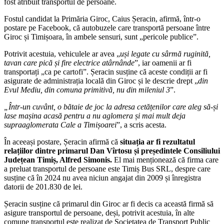
fost atribuit transportul de persoane.
Fostul candidat la Primăria Giroc, Caius Șeracin, afirmă, într-o
postare pe Facebook, că autobuzele care transportă persoane între
Giroc și Timișoara, în ambele sensuri, sunt „pericole publice”.
Potrivit acestuia, vehiculele ar avea „
uși legate cu sârmă ruginită,
tavan care pică și fire electrice atârnânde
”, iar oamenii ar fi
transportați „ca pe cartofi”. Șeracin susține că aceste condiții ar fi
asigurate de administrația locală din Giroc și le descrie drept „
din
Evul Mediu, din comuna primitivă, nu din mileniul 3
”.
„Într-un cuvânt, o bătaie de joc la adresa cetățenilor care aleg să-și
lase mașina acasă pentru a nu aglomera și mai mult deja
supraaglomerata Cale a Timișoarei
”, a scris acesta.
În aceeași postare, Șeracin afirmă că
situația ar fi rezultatul
relațiilor dintre primarul Dan Vîrtosu și președintele Consiliului
Județean Timiș, Alfred Simonis.
El mai menționează că firma care
a preluat transportul de persoane este Timiș Bus SRL, despre care
susține că în 2024 nu avea niciun angajat din 2009 și înregistra
datorii de 201.830 de lei.
Șeracin susține că primarul din Giroc ar fi decis ca această firmă să
asigure transportul de persoane, deși, potrivit acestuia, în alte
comune transportul este realizat de Societatea de Transport Public