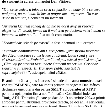
de virulent
la adresa primarului Dan Vârtosu.
”
Din ce se vede s-a inlocuit ceva ce functiona relativ bine cu ceva
mai prost, nu mai bun. In loc sa progresam – regresam. Nu este
deloc in regula
”, a comentat un internaut.
”
Ar trebui facut un sondaj de opinie pe acest grup in vederea
alegerilor din 2028, lumea nu il mai vrea pe doctorul veterinar.Sa se
intoarca la taiat ouțe
”, a fost un alt comentariu.
”
Scoateți căruțele de pe traseu
”, a fost indemnul unui cetățean.
”
Felicitări administrației din Giroc pentru „transportul modern”
din 2026: autobuze cu uși legate cu sârmă, tavan căzut și fire
electrice atârnând.Probabil următorul pas este să pună și un afiș:
„Circulați pe propria răspundere.Oamenii nu cer lux. Cer doar
siguranță și respect. !!! Transport public sau test de
supraviețuire???
”, este apelul altui călător.
Reamintim că s-a ajuns în această situație din cauza
monstruoasei
coaliții PSD-PNL
, care i-a impus primarului săgeată Dan Vârtosu
declinarea unei oferte din partea
SMTT cu operatorul STPT
,
pentru a opta pentru firma nou înființată a Consiliului Județean
Timiș, ADI „Transtimiș”, care pe data de 19 noiembrie 2024 a primit
aprobare pentru atribuirea provizorie directă, pe doi ani, a serviciului
pe două trasee unui operator existent, firmei Timiș-Bus SRL, firmă