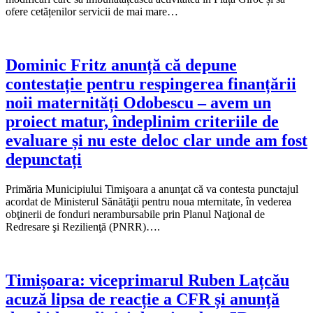
ofere cetățenilor servicii de mai mare…
Dominic Fritz anunță că depune
contestație pentru respingerea finanțării
noii maternități Odobescu – avem un
proiect matur, îndeplinim criteriile de
evaluare și nu este deloc clar unde am fost
depunctați
Primăria Municipiului Timişoara a anunţat că va contesta punctajul
acordat de Ministerul Sănătăţii pentru noua mternitate, în vederea
obţinerii de fonduri nerambursabile prin Planul Naţional de
Redresare şi Rezilienţă (PNRR)….
Timișoara: viceprimarul Ruben Lațcău
acuză lipsa de reacție a CFR și anunță