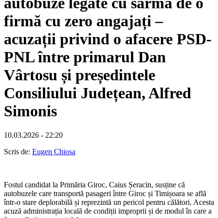
autobuze legate cu sârmă de o
firmă cu zero angajați –
acuzații privind o afacere PSD-
PNL între primarul Dan
Vârtosu și președintele
Consiliului Județean, Alfred
Simonis
10.03.2026 - 22:20
Scris de:
Eugen Chiosa
Fostul candidat la Primăria Giroc, Caius Șeracin, susține că
autobuzele care transportă pasageri între Giroc și Timișoara se află
într-o stare deplorabilă și reprezintă un pericol pentru călători. Acesta
acuză administrația locală de condiții improprii și de modul în care a