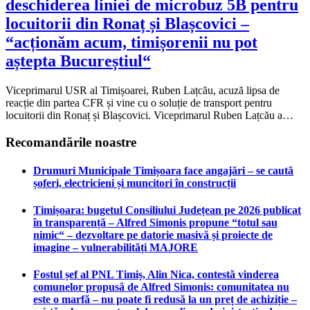
deschiderea liniei de microbuz 5B pentru
locuitorii din Ronaț și Blașcovici –
“acționăm acum, timișorenii nu pot
aștepta Bucureștiul“
Viceprimarul USR al Timișoarei, Ruben Lațcău, acuză lipsa de
reacție din partea CFR și vine cu o soluție de transport pentru
locuitorii din Ronaț și Blașcovici. Viceprimarul Ruben Lațcău a…
Recomandările noastre
Drumuri Municipale Timișoara face angajări – se caută
șoferi, electricieni și muncitori în construcții
Timișoara: bugetul Consiliului Județean pe 2026 publicat
în transparență – Alfred Simonis propune “totul sau
nimic“ – dezvoltare pe datorie masivă și proiecte de
imagine – vulnerabilități MAJORE
Fostul șef al PNL Timiș, Alin Nica, contestă vinderea
comunelor propusă de Alfred Simonis: comunitatea nu
este o marfă – nu poate fi redusă la un preț de achiziție –