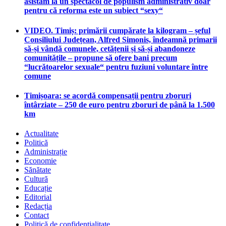
asistăm la un spectacol de populism administrativ doar
pentru că reforma este un subiect “sexy“
VIDEO. Timiș: primării cumpărate la kilogram – șeful
Consiliului Județean, Alfred Simonis, îndeamnă primarii
să-și vândă comunele, cetățenii și să-și abandoneze
comunitățile – propune să ofere bani precum
“lucrătoarelor sexuale“ pentru fuziuni voluntare între
comune
Timișoara: se acordă compensații pentru zboruri
întârziate – 250 de euro pentru zboruri de până la 1.500
km
Actualitate
Politică
Administrație
Economie
Sănătate
Cultură
Educație
Editorial
Redacția
Contact
Politică de confidențialitate