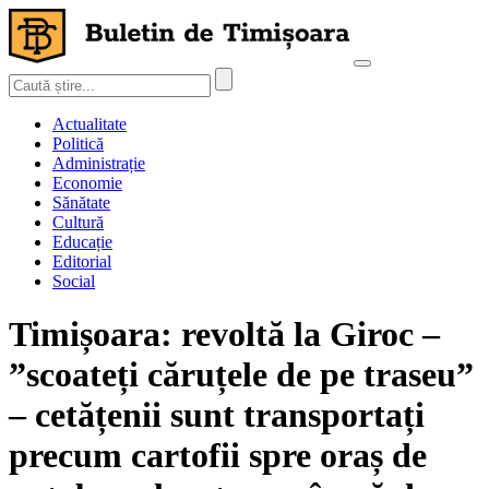
Actualitate
Politică
Administrație
Economie
Sănătate
Cultură
Educație
Editorial
Social
Timișoara: revoltă la Giroc –
”scoateți căruțele de pe traseu”
– cetățenii sunt transportați
precum cartofii spre oraș de