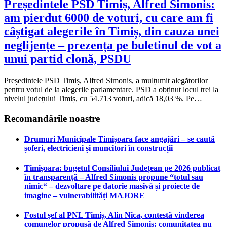
Președintele PSD Timiș, Alfred Simonis:
am pierdut 6000 de voturi, cu care am fi
câștigat alegerile în Timiș, din cauza unei
neglijențe – prezența pe buletinul de vot a
unui partid clonă, PSDU
Președintele PSD Timiș, Alfred Simonis, a mulțumit alegătorilor
pentru votul de la alegerile parlamentare. PSD a obținut locul trei la
nivelul județului Timiș, cu 54.713 voturi, adică 18,03 %. Pe…
Recomandările noastre
Drumuri Municipale Timișoara face angajări – se caută
șoferi, electricieni și muncitori în construcții
Timișoara: bugetul Consiliului Județean pe 2026 publicat
în transparență – Alfred Simonis propune “totul sau
nimic“ – dezvoltare pe datorie masivă și proiecte de
imagine – vulnerabilități MAJORE
Fostul șef al PNL Timiș, Alin Nica, contestă vinderea
comunelor propusă de Alfred Simonis: comunitatea nu