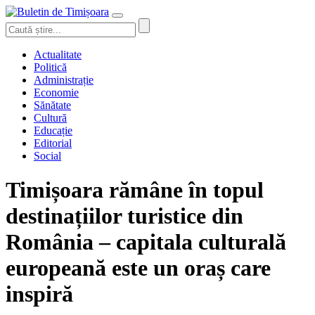
Actualitate
Politică
Administrație
Economie
Sănătate
Cultură
Educație
Editorial
Social
Timișoara rămâne în topul
destinațiilor turistice din
România – capitala culturală
europeană este un oraș care
inspiră