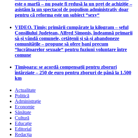
este o marfă – nu poate fi redusă la un preț de achiziție –
asistăm la un spectacol de populism administrativ doar
pentru că reforma este un subiect “sexy“
VIDEO. Timiș: primării cumpărate la kilogram – șeful
Consiliului Județean, Alfred Simonis, îndeamnă primarii
să-și vândă comunele, cetățenii și să-și abandoneze
comunitățile – propune să ofere bani precum
“lucrătoarelor sexuale“ pentru fuziuni voluntare între
comune
Timișoara: se acordă compensații pentru zboruri
întârziate – 250 de euro pentru zboruri de până la 1.500
km
Actualitate
Politică
Administrație
Economie
Sănătate
Cultură
Educație
Editorial
Redacția