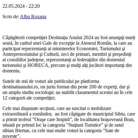
22.05.2024 - 22:20
Scris de:
Albu Roxana
Câştigătorii competiţiei Destinaţia Anului 2024 au fost anunţaţi marți
seară, în cadrul unei Gale de excepţie la Ateneul Român, la care au
participat reprezentanţi ai ministerelor Economiei, Turismului şi
Antreprenoriatului şi Culturii, zeci de primari, membri şi preşedinţi
ai consiliilor judeţene, reprezentanţi ai federaţiilor din domeniul
turismului şi HORECA, precum şi mulţi alţi jucători importanţi din
domeniu.
Sutele de mii de voturi ale publicului pe platforma
destinatiaanului.ro, un juriu format din peste 200 de experţi, dar şi
un amplu studiu sociologic au stabilit clasamentul acestui an în cele
12 categorii ale competiţiei.
Cele mai disputate secţiuni, care au suscitat o mobilizare
extraordinară a românilor, au fost câştigate de municipiul Sibiu, care
a primit trofeul ”Oraşe care Inspiră”, de localitatea braşoveană Bran,
situată pe primul loc la categoria ”Staţiuni Turistice” şi de satul
sibian Biertan, cu cele mai multe voturi la categoria ”Sate de
poveste”.