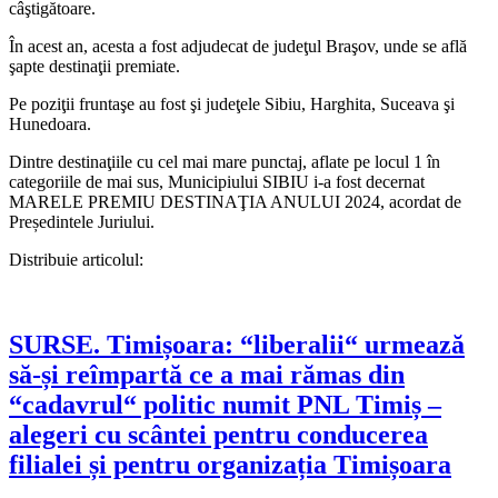
câştigătoare.
În acest an, acesta a fost adjudecat de judeţul Braşov, unde se află
şapte destinaţii premiate.
Pe poziţii fruntaşe au fost şi judeţele Sibiu, Harghita, Suceava şi
Hunedoara.
Dintre destinaţiile cu cel mai mare punctaj, aflate pe locul 1 în
categoriile de mai sus, Municipiului SIBIU i-a fost decernat
MARELE PREMIU DESTINAŢIA ANULUI 2024, acordat de
Președintele Juriului.
Distribuie articolul:
SURSE. Timișoara: “liberalii“ urmează
să-și reîmpartă ce a mai rămas din
“cadavrul“ politic numit PNL Timiș –
alegeri cu scântei pentru conducerea
filialei și pentru organizația Timișoara