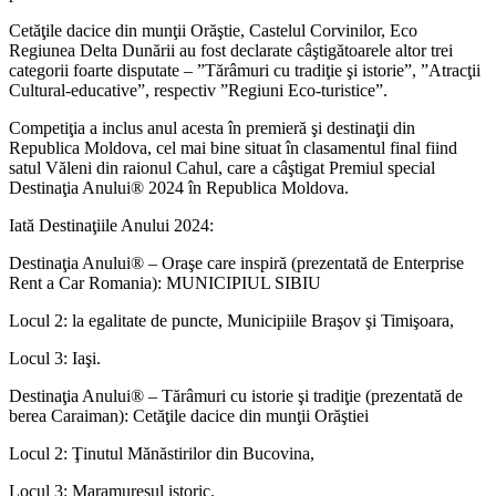
Cetăţile dacice din munţii Orăştie, Castelul Corvinilor, Eco
Regiunea Delta Dunării au fost declarate câştigătoarele altor trei
categorii foarte disputate – ”Tărâmuri cu tradiţie şi istorie”, ”Atracţii
Cultural-educative”, respectiv ”Regiuni Eco-turistice”.
Competiţia a inclus anul acesta în premieră şi destinaţii din
Republica Moldova, cel mai bine situat în clasamentul final fiind
satul Văleni din raionul Cahul, care a câştigat Premiul special
Destinaţia Anului® 2024 în Republica Moldova.
Iată Destinaţiile Anului 2024:
Destinaţia Anului® – Oraşe care inspiră (prezentată de Enterprise
Rent a Car Romania): MUNICIPIUL SIBIU
Locul 2: la egalitate de puncte, Municipiile Braşov şi Timişoara,
Locul 3: Iaşi.
Destinaţia Anului® – Tărâmuri cu istorie şi tradiţie (prezentată de
berea Caraiman): Cetăţile dacice din munţii Orăştiei
Locul 2: Ţinutul Mănăstirilor din Bucovina,
Locul 3: Maramureşul istoric.