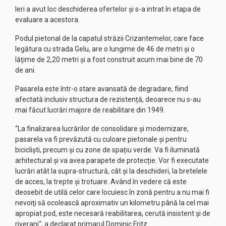
Ieri a avut loc deschiderea ofertelor și s-a intrat în etapa de
evaluare a acestora.
Podul pietonal de la capatul străzii Crizantemelor, care face
legătura cu strada Gelu, are o lungime de 46 de metri şi o
lăţime de 2,20 metri și a fost construit acum mai bine de 70
de ani.
Pasarela este într-o stare avansată de degradare, fiind
afectată inclusiv structura de rezistență, deoarece nu s-au
mai făcut lucrări majore de reabilitare din 1949.
“La finalizarea lucrărilor de consolidare și modernizare,
pasarela va fi prevăzută cu culoare pietonale și pentru
bicicliști, precum și cu zone de spațiu verde. Va fi iluminată
arhitectural și va avea parapete de protecție. Vor fi executate
lucrări atât la supra-structură, cât şi la deschideri, la bretelele
de acces, la trepte şi trotuare. Având în vedere că este
deosebit de utilă celor care locuiesc în zonă pentru a nu mai fi
nevoiţi să ocolească aproximativ un kilometru până la cel mai
apropiat pod, este necesară reabilitarea, cerută insistent şi de
riverani“, a declarat primarul Dominic Fritz.