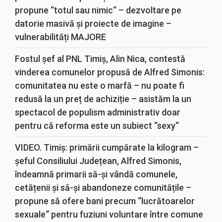
propune “totul sau nimic“ – dezvoltare pe
datorie masivă și proiecte de imagine –
vulnerabilități MAJORE
Fostul șef al PNL Timiș, Alin Nica, contestă
vinderea comunelor propusă de Alfred Simonis:
comunitatea nu este o marfă – nu poate fi
redusă la un preț de achiziție – asistăm la un
spectacol de populism administrativ doar
pentru că reforma este un subiect “sexy“
VIDEO. Timiș: primării cumpărate la kilogram –
șeful Consiliului Județean, Alfred Simonis,
îndeamnă primarii să-și vândă comunele,
cetățenii și să-și abandoneze comunitățile –
propune să ofere bani precum “lucrătoarelor
sexuale“ pentru fuziuni voluntare între comune