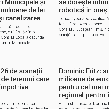
i Municipale și
se dorește înfii
milioane de lei
robotică în oraș
și canalizarea
Echipa CyberMoon, calificată
top în Eindhoven, va beneficia 
continuă procesul de
Consiliului Județean Timiș, în
ene, cu 12 străzi în zona
anunță planuri pentru dezvol
 Consiliul Local a dat undă
 Drumuri Municipale…
326 de somații
Dominic Fritz: s
 de terenuri care
milioane de eur
 împotriva
pentru cel mai
regional pentru
de prevenire, combatere
Primarul Timișoarei, Dominic 
ambrozia, în cadrul obligațiilor
cel mai modern campus region