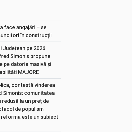
E
a face angajări – se
muncitori în construcții
ui Județean pe 2026
lfred Simonis propune
e pe datorie masivă și
abilități MAJORE
 Nica, contestă vinderea
d Simonis: comunitatea
 redusă la un preț de
ectacol de populism
 reforma este un subiect