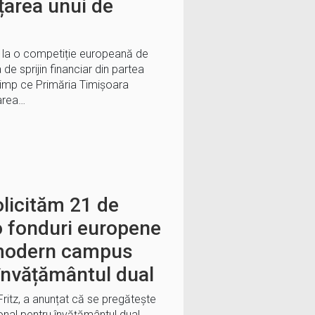
nțarea unui de
 la o competiție europeană de
de sprijin financiar din partea
 timp ce Primăria Timișoara
tarea…
olicităm 21 de
o fonduri europene
 modern campus
 învățământul dual
Fritz, a anunțat că se pregătește
al pentru învățământul dual,