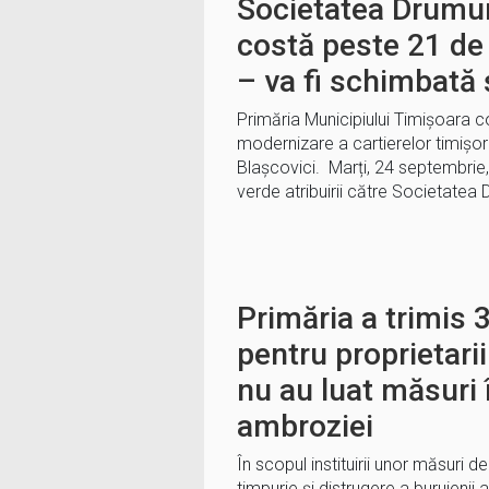
Societatea Drumur
costă peste 21 de 
– va fi schimbată 
Primăria Municipiului Timișoara 
modernizare a cartierelor timișor
Blașcovici. Marți, 24 septembrie,
verde atribuirii către Societatea
Primăria a trimis 
pentru proprietarii
nu au luat măsuri
ambroziei
În scopul instituirii unor măsuri 
timpurie şi distrugere a buruienii 