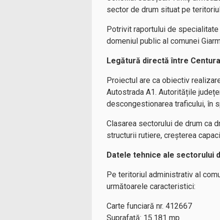
sector de drum situat pe teritori
Potrivit raportului de specialita
domeniul public al comunei Giarmat
Legătură directă între Centur
Proiectul are ca obiectiv realiza
Autostrada A1. Autoritățile județe
descongestionarea traficului, în 
Clasarea sectorului de drum ca d
structurii rutiere, creșterea capaci
Datele tehnice ale sectorului
Pe teritoriul administrativ al com
următoarele caracteristici:
Carte funciară nr. 412667
Suprafață: 15.181 mp