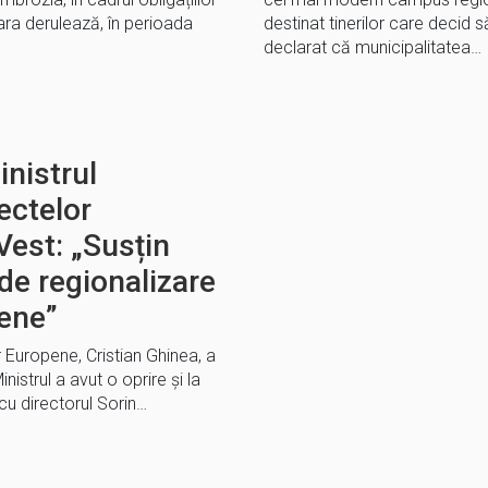
oara derulează, în perioada
destinat tinerilor care decid s
declarat că municipalitatea…
inistrul
iectelor
Vest: „Susțin
de regionalizare
pene”
or Europene, Cristian Ghinea, a
inistrul a avut o oprire și la
 cu directorul Sorin…