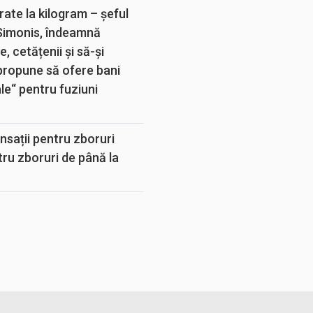
rate la kilogram – șeful
 Simonis, îndeamnă
, cetățenii și să-și
propune să ofere bani
e“ pentru fuziuni
sații pentru zboruri
tru zboruri de până la