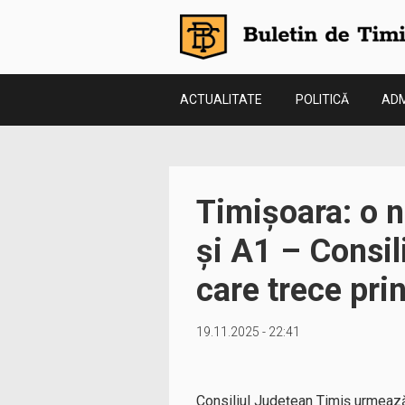
ACTUALITATE
POLITICĂ
ADM
Timișoara: o n
și A1 – Consil
care trece pri
19.11.2025 - 22:41
Consiliul Județean Timiș urmează 