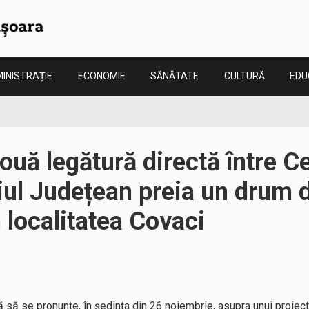
INISTRAȚIE
ECONOMIE
SĂNĂTATE
CULTURĂ
EDU
ouă legătură directă între C
iul Județean preia un drum 
n localitatea Covaci
să se pronunțe, în ședința din 26 noiembrie, asupra unui proiect