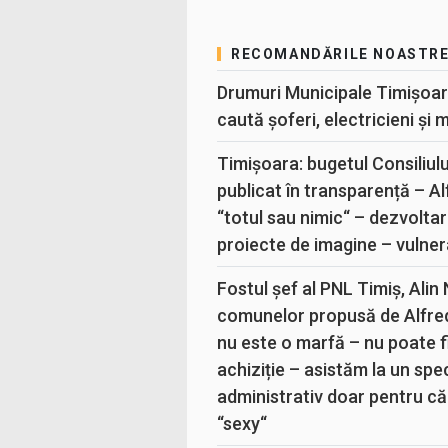
RECOMANDĂRILE NOASTR
Drumuri Municipale Timișoar
caută șoferi, electricieni și 
Timișoara: bugetul Consiliul
publicat în transparență – A
“totul sau nimic“ – dezvoltar
proiecte de imagine – vulner
Fostul șef al PNL Timiș, Alin
comunelor propusă de Alfre
nu este o marfă – nu poate fi
achiziție – asistăm la un sp
administrativ doar pentru că
“sexy“