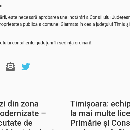
an
ării, este necesară aprobarea unei hotărâri a Consiliului Județean
roprietatea publică a comunei Giarmata în cea a județului Timiș și
ului consilierilor județeni în ședința ordinară.
zi din zona
Timișoara: echip
modernizate –
la mai multe lice
ecutate de
Primărie și Cons