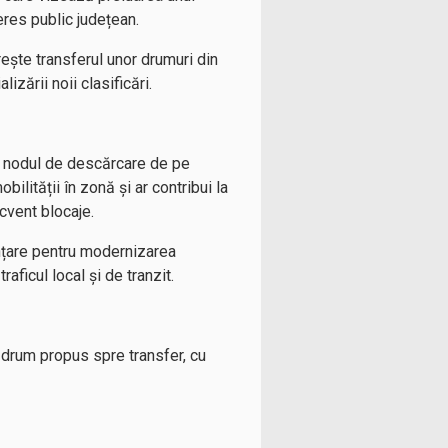
eres public județean.
ește transferul unor drumuri din
zării noii clasificări.
și nodul de descărcare de pe
lității în zonă și ar contribui la
cvent blocaje.
nțare pentru modernizarea
raficul local și de tranzit.
e drum propus spre transfer, cu