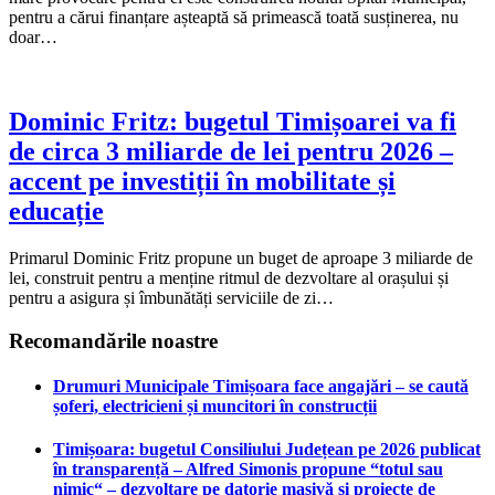
pentru a cărui finanțare așteaptă să primească toată susținerea, nu
doar…
Dominic Fritz: bugetul Timișoarei va fi
de circa 3 miliarde de lei pentru 2026 –
accent pe investiții în mobilitate și
educație
Primarul Dominic Fritz propune un buget de aproape 3 miliarde de
lei, construit pentru a menține ritmul de dezvoltare al orașului și
pentru a asigura și îmbunătăți serviciile de zi…
Recomandările noastre
Drumuri Municipale Timișoara face angajări – se caută
șoferi, electricieni și muncitori în construcții
Timișoara: bugetul Consiliului Județean pe 2026 publicat
în transparență – Alfred Simonis propune “totul sau
nimic“ – dezvoltare pe datorie masivă și proiecte de