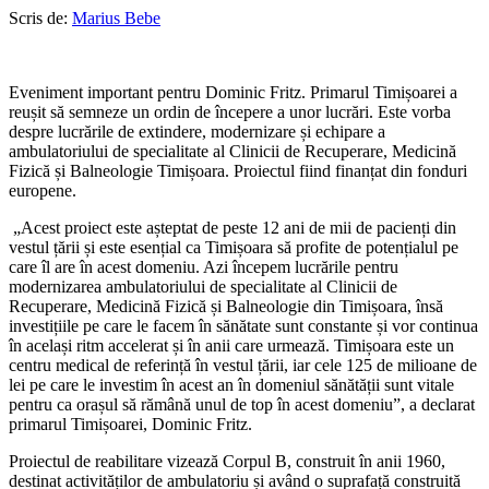
Scris de:
Marius Bebe
Eveniment important pentru Dominic Fritz. Primarul Timișoarei a
reușit să semneze un ordin de începere a unor lucrări. Este vorba
despre lucrările de extindere, modernizare și echipare a
ambulatoriului de specialitate al Clinicii de Recuperare, Medicină
Fizică și Balneologie Timișoara. Proiectul fiind finanțat din fonduri
europene.
„Acest proiect este așteptat de peste 12 ani de mii de pacienți din
vestul țării și este esențial ca Timișoara să profite de potențialul pe
care îl are în acest domeniu. Azi începem lucrările pentru
modernizarea ambulatoriului de specialitate al Clinicii de
Recuperare, Medicină Fizică și Balneologie din Timișoara, însă
investițiile pe care le facem în sănătate sunt constante și vor continua
în același ritm accelerat și în anii care urmează. Timișoara este un
centru medical de referință în vestul țării, iar cele 125 de milioane de
lei pe care le investim în acest an în domeniul sănătății sunt vitale
pentru ca orașul să rămână unul de top în acest domeniu”, a declarat
primarul Timișoarei, Dominic Fritz.
Proiectul de reabilitare vizează Corpul B, construit în anii 1960,
destinat activităților de ambulatoriu și având o suprafață construită