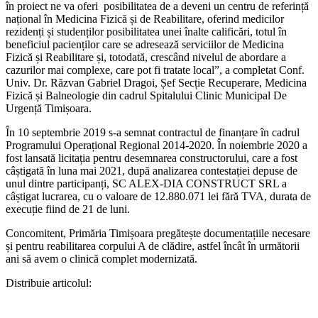
în proiect ne va oferi posibilitatea de a deveni un centru de referință
național în Medicina Fizică și de Reabilitare, oferind medicilor
rezidenți și studenților posibilitatea unei înalte calificări, totul în
beneficiul pacienților care se adresează serviciilor de Medicina
Fizică și Reabilitare și, totodată, crescând nivelul de abordare a
cazurilor mai complexe, care pot fi tratate local”, a completat Conf.
Univ. Dr. Răzvan Gabriel Dragoi, Șef Secție Recuperare, Medicina
Fizică și Balneologie din cadrul Spitalului Clinic Municipal De
Urgență Timișoara.
În 10 septembrie 2019 s-a semnat contractul de finanțare în cadrul
Programului Operațional Regional 2014-2020. În noiembrie 2020 a
fost lansată licitația pentru desemnarea constructorului, care a fost
câștigată în luna mai 2021, după analizarea contestației depuse de
unul dintre participanți, SC ALEX-DIA CONSTRUCT SRL a
câștigat lucrarea, cu o valoare de 12.880.071 lei fără TVA, durata de
execuție fiind de 21 de luni.
Concomitent, Primăria Timișoara pregătește documentațiile necesare
și pentru reabilitarea corpului A de clădire, astfel încât în următorii
ani să avem o clinică complet modernizată.
Distribuie articolul: