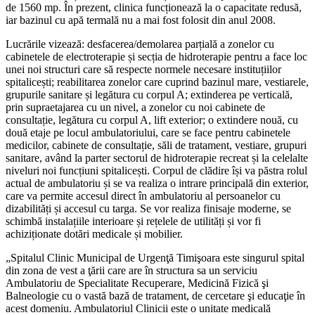
de 1560 mp. În prezent, clinica funcționează la o capacitate redusă,
iar bazinul cu apă termală nu a mai fost folosit din anul 2008.
Lucrările vizează: desfacerea/demolarea parțială a zonelor cu
cabinetele de electroterapie și secția de hidroterapie pentru a face loc
unei noi structuri care să respecte normele necesare instituțiilor
spitalicești; reabilitarea zonelor care cuprind bazinul mare, vestiarele,
grupurile sanitare și legătura cu corpul A; extinderea pe verticală,
prin supraetajarea cu un nivel, a zonelor cu noi cabinete de
consultație, legătura cu corpul A, lift exterior; o extindere nouă, cu
două etaje pe locul ambulatoriului, care se face pentru cabinetele
medicilor, cabinete de consultație, săli de tratament, vestiare, grupuri
sanitare, având la parter sectorul de hidroterapie recreat și la celelalte
niveluri noi funcțiuni spitalicești. Corpul de clădire își va păstra rolul
actual de ambulatoriu și se va realiza o intrare principală din exterior,
care va permite accesul direct în ambulatoriu al persoanelor cu
dizabilități și accesul cu targa. Se vor realiza finisaje moderne, se
schimbă instalațiile interioare și rețelele de utilități și vor fi
achiziționate dotări medicale și mobilier.
„Spitalul Clinic Municipal de Urgenţă Timişoara este singurul spital
din zona de vest a ţării care are în structura sa un serviciu
Ambulatoriu de Specialitate Recuperare, Medicină Fizică şi
Balneologie cu o vastă bază de tratament, de cercetare şi educaţie în
acest domeniu. Ambulatoriul Clinicii este o unitate medicală