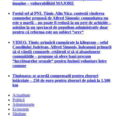
imagine – vulnerabilități MAJORE
Fostul șef al PNL Timiș, Alin Nica, contestă vinderea
comunelor propusă de Alfred Simonis: comunitatea nu
este o marfă – nu poate fi redusă la un preț de achiziție –
asistăm la un spectacol de populism administrativ doar
pentru că reforma este un subiect “sexy“
VIDEO. Timiș: primării cumpărate la kilogram – șeful
Consiliului Județean, Alfred Simonis, îndeamnă primarii
să-și vândă comunele, cetățenii și să-și abandoneze
comunitățile – propune să ofere bani precum
“lucrătoarelor sexuale“ pentru fuziuni voluntare între
comune
Timișoara: se acordă compensații pentru zboruri
întârziate – 250 de euro pentru zboruri de până la 1.500
km
Actualitate
Politică
Administrație
Economie
Sănătate