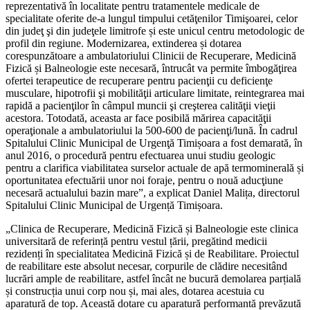
reprezentativă în localitate pentru tratamentele medicale de
specialitate oferite de-a lungul timpului cetăţenilor Timişoarei, celor
din judeţ şi din judeţele limitrofe și este unicul centru metodologic de
profil din regiune. Modernizarea, extinderea și dotarea
corespunzătoare a ambulatoriului Clinicii de Recuperare, Medicină
Fizică și Balneologie este necesară, întrucât va permite îmbogăţirea
ofertei terapeutice de recuperare pentru pacienţii cu deficienţe
musculare, hipotrofii şi mobilităţii articulare limitate, reintegrarea mai
rapidă a pacienţilor în câmpul muncii şi creşterea calităţii vieţii
acestora. Totodată, aceasta ar face posibilă mărirea capacităţii
operaţionale a ambulatoriului la 500-600 de pacienţi/lună. În cadrul
Spitalului Clinic Municipal de Urgenţă Timișoara a fost demarată, în
anul 2016, o procedură pentru efectuarea unui studiu geologic
pentru a clarifica viabilitatea surselor actuale de apă termominerală și
oportunitatea efectuării unor noi foraje, pentru o nouă aducţiune
necesară actualului bazin mare”, a explicat Daniel Malița, directorul
Spitalului Clinic Municipal de Urgență Timișoara.
„Clinica de Recuperare, Medicină Fizică și Balneologie este clinica
universitară de referință pentru vestul țării, pregătind medicii
rezidenți în specialitatea Medicină Fizică și de Reabilitare. Proiectul
de reabilitare este absolut necesar, corpurile de clădire necesitând
lucrări ample de reabilitare, astfel încât ne bucură demolarea parțială
și construcția unui corp nou și, mai ales, dotarea acestuia cu
aparatură de top. Această dotare cu aparatură performantă prevăzută