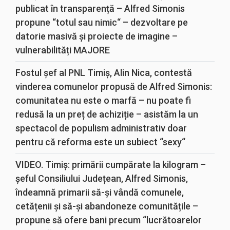
publicat în transparență – Alfred Simonis
propune “totul sau nimic“ – dezvoltare pe
datorie masivă și proiecte de imagine –
vulnerabilități MAJORE
Fostul șef al PNL Timiș, Alin Nica, contestă
vinderea comunelor propusă de Alfred Simonis:
comunitatea nu este o marfă – nu poate fi
redusă la un preț de achiziție – asistăm la un
spectacol de populism administrativ doar
pentru că reforma este un subiect “sexy“
VIDEO. Timiș: primării cumpărate la kilogram –
șeful Consiliului Județean, Alfred Simonis,
îndeamnă primarii să-și vândă comunele,
cetățenii și să-și abandoneze comunitățile –
propune să ofere bani precum “lucrătoarelor