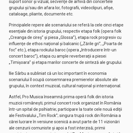
suport sonor şi vizual, secvenţe de arhivă din concertele
grupului şi/sau din afara lor, fotografii, videoclipuri, afişe,
cataloage, pliante, documente etc.
Principalele repere ale scenariului se referă la cele cinci etape
esenţiale din istoria grupului, respectiv etapa folk (opera folk
„Creanga de cireş” şi piesa „Glossa”), etapa rock progresiv cu
influenţe de ethos naţional şi balcanic („Zările gri”, „Poarta de
foc” etc.), etapa rockului baroc (opera „Introducere într-un
concert baroc”), etapa cu ample reverberaţii a piesei
„Timişoara” şi etapa marilor concerte de sinteză ale grupului.
Ilie Sârbu a subliniat că un loc important în economia
scenariului îl ocupă consemnarea premierelor absolute ale
grupului, în context muzical, cultural naţional şi internaţional.
Astfel, Pro Musica înseamnă prima operă folk din istoria
muzicii româneşti; primul concert rock organizat în România
într-un spital de psihiatrie; participare la toate cele nouă ediţii
ale Festivalului „Tim Rock”; singura trupă rock din România a
cărei lucrare în versiune scenică a avut parte de 11 vizionări
ale cenzurii comuniste şi apoi a fost interzisă; primii