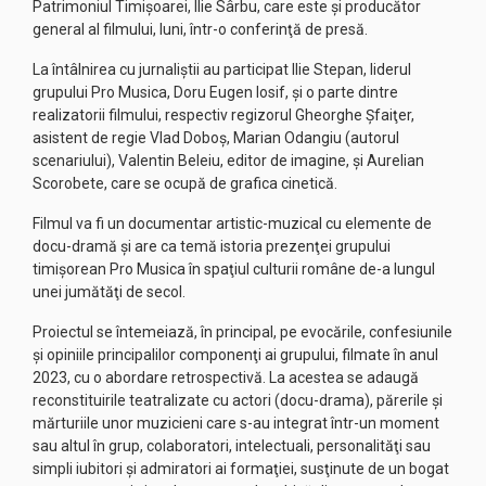
Patrimoniul Timişoarei, Ilie Sârbu, care este şi producător
general al filmului, luni, într-o conferinţă de presă.
La întâlnirea cu jurnaliştii au participat Ilie Stepan, liderul
grupului Pro Musica, Doru Eugen Iosif, şi o parte dintre
realizatorii filmului, respectiv regizorul Gheorghe Şfaiţer,
asistent de regie Vlad Doboş, Marian Odangiu (autorul
scenariului), Valentin Beleiu, editor de imagine, şi Aurelian
Scorobete, care se ocupă de grafica cinetică.
Filmul va fi un documentar artistic-muzical cu elemente de
docu-dramă şi are ca temă istoria prezenţei grupului
timişorean Pro Musica în spaţiul culturii române de-a lungul
unei jumătăţi de secol.
Proiectul se întemeiază, în principal, pe evocările, confesiunile
şi opiniile principalilor componenţi ai grupului, filmate în anul
2023, cu o abordare retrospectivă. La acestea se adaugă
reconstituirile teatralizate cu actori (docu-drama), părerile şi
mărturiile unor muzicieni care s-au integrat într-un moment
sau altul în grup, colaboratori, intelectuali, personalităţi sau
simpli iubitori şi admiratori ai formaţiei, susţinute de un bogat