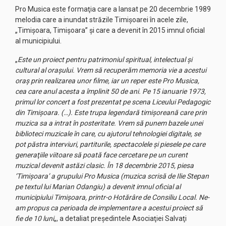
Pro Musica este formaţia care a lansat pe 20 decembrie 1989
melodia care a inundat străzile Timişoarei în acele zile,
„Timişoara, Timişoara” şi care a devenit în 2015 imnul oficial
al municipiului.
„
Este un proiect pentru patrimoniul spiritual, intelectual şi
cultural al oraşului. Vrem să recuperăm memoria vie a acestui
oraş prin realizarea unor filme, iar un reper este Pro Musica,
cea care anul acesta a împlinit 50 de ani. Pe 15 ianuarie 1973,
primul lor concert a fost prezentat pe scena Liceului Pedagogic
din Timişoara. (…). Este trupa legendară timişoreană care prin
muzica sa a intrat în posteritate. Vrem să punem bazele unei
biblioteci muzicale în care, cu ajutorul tehnologiei digitale, se
pot păstra interviuri, partiturile, spectacolele şi piesele pe care
generaţiile viitoare să poată face cercetare pe un curent
muzical devenit astăzi clasic. În 18 decembrie 2015, piesa
‘Timişoara’ a grupului Pro Musica (muzica scrisă de Ilie Stepan
pe textul lui Marian Odangiu) a devenit imnul oficial al
municipiului Timişoara, printr-o Hotărâre de Consiliu Local. Ne-
am propus ca perioada de implementare a acestui proiect să
fie de 10 luni
„, a detaliat preşedintele Asociaţiei Salvaţi