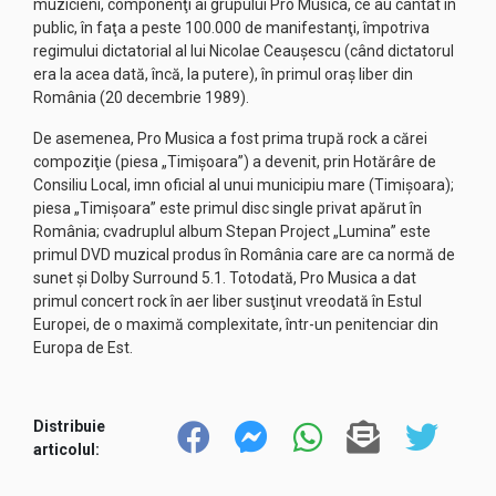
muzicieni, componenţi ai grupului Pro Musica, ce au cântat în
public, în faţa a peste 100.000 de manifestanţi, împotriva
regimului dictatorial al lui Nicolae Ceauşescu (când dictatorul
era la acea dată, încă, la putere), în primul oraş liber din
România (20 decembrie 1989).
De asemenea, Pro Musica a fost prima trupă rock a cărei
compoziţie (piesa „Timişoara”) a devenit, prin Hotărâre de
Consiliu Local, imn oficial al unui municipiu mare (Timişoara);
piesa „Timişoara” este primul disc single privat apărut în
România; cvadruplul album Stepan Project „Lumina” este
primul DVD muzical produs în România care are ca normă de
sunet şi Dolby Surround 5.1. Totodată, Pro Musica a dat
primul concert rock în aer liber susţinut vreodată în Estul
Europei, de o maximă complexitate, într-un penitenciar din
Europa de Est.
Distribuie
articolul: