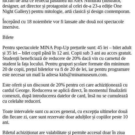
lucrări de artă ce reflectă pasiunea lui Alex Nimurad (ilustrator,
designer, art director și protagonist al celei de-a 23-a ediție One
Night Gallery) pentru mitologie, artă clasică și design contemporan.
Începând cu 18 noiembrie vor fi lansate alte două noi spectacole
imersive.
Bilete
Pentru spectacolele MINA Pop-Up prețurile sunt: 45 lei – bilet adult
și 35 lei – bilet copil până în 12 ani. Copii sub 3 ani au acces gratuit.
Studenții beneficiază de reducere de 20% dacă vin cu carnetul de
student la fața locului. Pentru grupuri școlare formate din minimum
20 de copii, prețul biletelor va fi de 20 de lei, iar pentru programare
este necesar un mail la adresa kids@minamuseum.com.
Este oferit și un discount de 20% pentru cei care achiziționează cu
cardul George. Reducerea se aplică direct, în momentul finalizării
comenzii, după introducerea datelor de card, însă nu se cumulează
cu celelalte reduceri.
Toate intervalele sunt cu acces general, cu excepția ultimelor două
din fiecare zi, care sunt rezervate doar adulților și copiilor peste 10
ani.
Biletul achiziționat are valabilitate și permite accesul doar în ziua