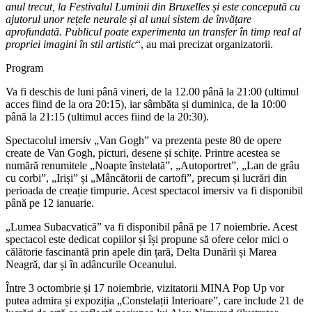
anul trecut, la Festivalul Luminii din Bruxelles și este concepută cu
ajutorul unor rețele neurale și al unui sistem de învățare
aprofundată. Publicul poate experimenta un transfer în timp real al
propriei imagini în stil artistic
“, au mai precizat organizatorii.
Program
Va fi deschis de luni până vineri, de la 12.00 până la 21:00 (ultimul
acces fiind de la ora 20:15), iar sâmbăta și duminica, de la 10:00
până la 21:15 (ultimul acces fiind de la 20:30).
Spectacolul imersiv „Van Gogh” va prezenta peste 80 de opere
create de Van Gogh, picturi, desene și schițe. Printre acestea se
numără renumitele „Noapte înstelată”, „Autoportret”, „Lan de grâu
cu corbi”, „Iriși” și „Mâncătorii de cartofi”, precum și lucrări din
perioada de creație timpurie. Acest spectacol imersiv va fi disponibil
până pe 12 ianuarie.
„Lumea Subacvatică” va fi disponibil până pe 17 noiembrie. Acest
spectacol este dedicat copiilor și își propune să ofere celor mici o
călătorie fascinantă prin apele din țară, Delta Dunării și Marea
Neagră, dar și în adâncurile Oceanului.
Între 3 octombrie și 17 noiembrie, vizitatorii MINA Pop Up vor
putea admira și expoziția „Constelații Interioare”, care include 21 de