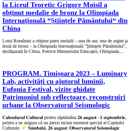
la Liceul Teoretic Grigore Moisil a
obținut medalie de bronz la Olimpiada
Internațională “Științele Pământului“ din
China
Lotul României a obţinut patru medalii – una de aur, una de argint şi
două de bronz – la Olimpiada Internaţională ”Ştiinţele Pământului”,
desfăşurată în China. Potrivit Ministerului Educaţiei, Olimpiada…
PROGRAM. Timișoara 2023 – Luminary
Lab, activități cu ajutorul luminii,
Eufonia Festival, vizite ghidate
Patrimoniul sub reflectoare, reconstruiri
urbane la Observatorul Seismologic
𝐂𝐚𝐥𝐞𝐧𝐝𝐚𝐫𝐮𝐥 𝐂𝐮𝐥𝐭𝐮𝐫𝐚𝐥 pentru săptămâna 𝟐𝟔 𝐚𝐮𝐠𝐮𝐬𝐭 –𝟏 𝐬𝐞𝐩𝐭𝐞𝐦𝐛𝐫𝐢𝐞,
pentru a ne asigura că nu pierzi niciun moment special al Capitalei
Culturale.
𝐒𝐚̂𝐦𝐛𝐚̆𝐭𝐚̆, 𝟐𝟔 𝐚𝐮𝐠𝐮𝐬𝐭: 𝐎𝐛𝐬𝐞𝐫𝐯𝐚𝐭𝐨𝐫𝐮𝐥 𝐒𝐞𝐢𝐬𝐦𝐨𝐥𝐨𝐠𝐢𝐜