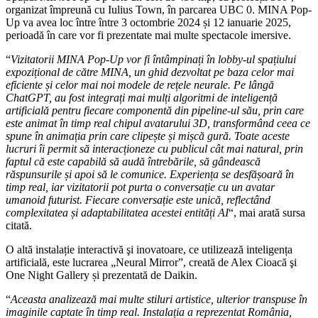
organizat împreună cu Iulius Town, în parcarea UBC 0. MINA Pop-
Up va avea loc între între 3 octombrie 2024 și 12 ianuarie 2025,
perioadă în care vor fi prezentate mai multe spectacole imersive.
“
Vizitatorii MINA Pop-Up vor fi întâmpinați în lobby-ul spațiului
expozițional de către MINA, un ghid dezvoltat pe baza celor mai
eficiente și celor mai noi modele de rețele neurale. Pe lângă
ChatGPT, au fost integrați mai mulți algoritmi de inteligență
artificială pentru fiecare componentă din pipeline-ul său, prin care
este animat în timp real chipul avatarului 3D, transformând ceea ce
spune în animația prin care clipește și mișcă gură. Toate aceste
lucruri îi permit să interacționeze cu publicul cât mai natural, prin
faptul că este capabilă să audă întrebările, să gândească
răspunsurile și apoi să le comunice. Experiența se desfășoară în
timp real, iar vizitatorii pot purta o conversație cu un avatar
umanoid futurist. Fiecare conversație este unică, reflectând
complexitatea și adaptabilitatea acestei entități AI
“, mai arată sursa
citată.
O altă instalație interactivă şi inovatoare, ce utilizează inteligența
artificială, este lucrarea „Neural Mirror”, creată de Alex Cioacă şi
One Night Gallery și prezentată de Daikin.
“
Aceasta analizează mai multe stiluri artistice, ulterior transpuse în
imaginile captate în timp real. Instalația a reprezentat România,