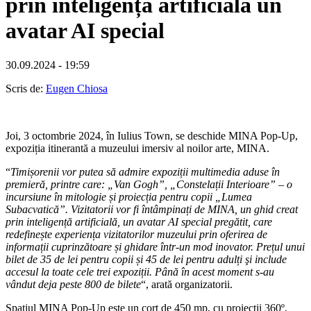
prin inteligență artificială un
avatar AI special
30.09.2024 - 19:59
Scris de:
Eugen Chiosa
Joi, 3 octombrie 2024, în Iulius Town, se deschide MINA Pop-Up,
expoziția itinerantă a muzeului imersiv al noilor arte, MINA.
“
Timișorenii vor putea să admire expoziții multimedia aduse în
premieră, printre care: „Van Gogh”, „Constelații Interioare” – o
incursiune în mitologie și proiecția pentru copii „Lumea
Subacvatică”. Vizitatorii vor fi întâmpinați de MINA, un ghid creat
prin inteligență artificială, un avatar AI special pregătit, care
redefinește experiența vizitatorilor muzeului prin oferirea de
informații cuprinzătoare și ghidare într-un mod inovator. Prețul unui
bilet de 35 de lei pentru copii și 45 de lei pentru adulți şi include
accesul la toate cele trei expoziții. Până în acest moment s-au
vândut deja peste 800 de bilete
“, arată organizatorii.
Spațiul MINA Pop-Up este un cort de 450 mp, cu proiecții 360º,