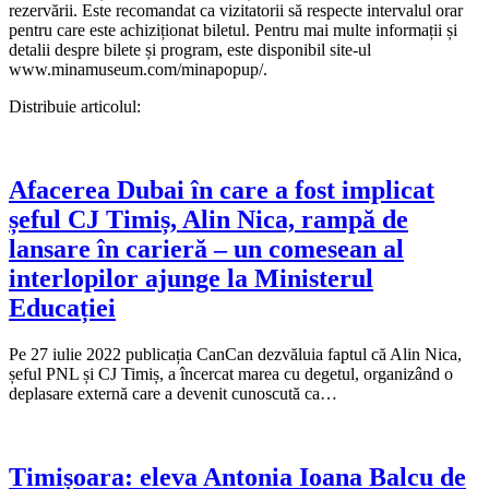
rezervării. Este recomandat ca vizitatorii să respecte intervalul orar
pentru care este achiziționat biletul. Pentru mai multe informații și
detalii despre bilete și program, este disponibil site-ul
www.minamuseum.com/minapopup/.
Distribuie articolul:
Afacerea Dubai în care a fost implicat
șeful CJ Timiș, Alin Nica, rampă de
lansare în carieră – un comesean al
interlopilor ajunge la Ministerul
Educației
Pe 27 iulie 2022 publicația CanCan dezvăluia faptul că Alin Nica,
șeful PNL și CJ Timiș, a încercat marea cu degetul, organizând o
deplasare externă care a devenit cunoscută ca…
Timișoara: eleva Antonia Ioana Balcu de