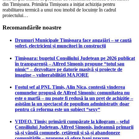
din Timișoara. Primăria Timișoara a inițiat achiziția pentru
reabilitarea termică a unui nou imobil de locuințe în cadrul
proiectului…
Recomandările noastre
Drumuri Municipale Timișoara face angajări – se caută
șoferi, electricieni și muncitori în construcții
Timișoara: bugetul Consiliului Județean pe 2026 publicat
în transparență – Alfred Simonis propune “totul sau
nimic“ – dezvoltare pe datorie masivă și proiecte de
imagine – vulnerabilități MAJORE
Fostul șef al PNL Timiș, Alin Nica, contestă vinderea
comunelor propusă de Alfred Simonis: comunitatea nu
este o marfă – nu poate fi redusă la un preț de achiziție –
asistăm la un spectacol de populism administrativ doar
pentru că reforma este un subiect “sexy“
VIDEO. Timiș: primării cumpărate la kilogram – șeful
Consiliului Județean, Alfred Simonis, îndeamnă primarii
să-și vândă comunele, cetățenii și să-și abandoneze
comunitățile – propune să ofere bani precum