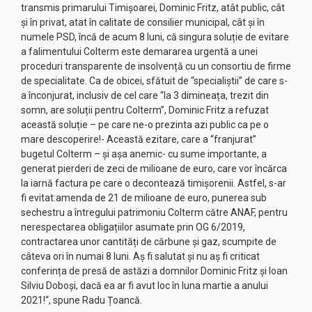
transmis primarului Timișoarei, Dominic Fritz, atât public, cât
și în privat, atat în calitate de consilier municipal, cât și în
numele PSD, încă de acum 8 luni, că singura soluție de evitare
a falimentului Colterm este demararea urgentă a unei
proceduri transparente de insolvență cu un consortiu de firme
de specialitate. Ca de obicei, sfătuit de “specialiștii” de care s-
a înconjurat, inclusiv de cel care “la 3 dimineața, trezit din
somn, are soluții pentru Colterm”, Dominic Fritz a refuzat
această soluție – pe care ne-o prezinta azi public ca pe o
mare descoperire!- Această ezitare, care a “franjurat”
bugetul Colterm – și așa anemic- cu sume importante, a
generat pierderi de zeci de milioane de euro, care vor încărca
la iarnă factura pe care o decontează timișorenii. Astfel, s-ar
fi evitat:amenda de 21 de milioane de euro, punerea sub
sechestru a întregului patrimoniu Colterm către ANAF, pentru
nerespectarea obligațiilor asumate prin OG 6/2019,
contractarea unor cantități de cărbune și gaz, scumpite de
câteva ori în numai 8 luni. Aș fi salutat și nu aș fi criticat
conferința de presă de astăzi a domnilor Dominic Fritz și Ioan
Silviu Doboși, dacă ea ar fi avut loc în luna martie a anului
2021!“, spune Radu Țoancă.