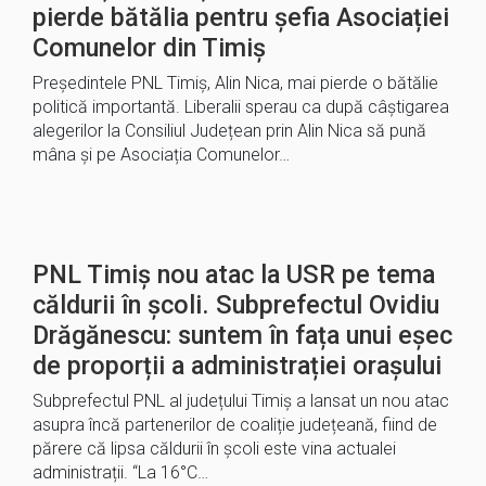
pierde bătălia pentru șefia Asociației
Comunelor din Timiș
Președintele PNL Timiș, Alin Nica, mai pierde o bătălie
politică importantă. Liberalii sperau ca după câștigarea
alegerilor la Consiliul Județean prin Alin Nica să pună
mâna și pe Asociația Comunelor…
PNL Timiș nou atac la USR pe tema
căldurii în școli. Subprefectul Ovidiu
Drăgănescu: suntem în fața unui eșec
de proporții a administrației orașului
Subprefectul PNL al județului Timiș a lansat un nou atac
asupra încă partenerilor de coaliție județeană, fiind de
părere că lipsa căldurii în școli este vina actualei
administrații. “La 16°C…