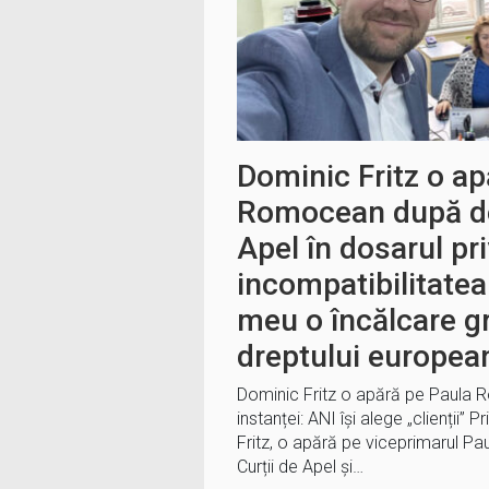
Dominic Fritz o ap
Romocean după dec
Apel în dosarul pr
incompatibilitatea 
meu o încălcare g
dreptului europea
Dominic Fritz o apără pe Paula
instanței: ANI își alege „clienții”
Fritz, o apără pe viceprimarul 
Curții de Apel și…