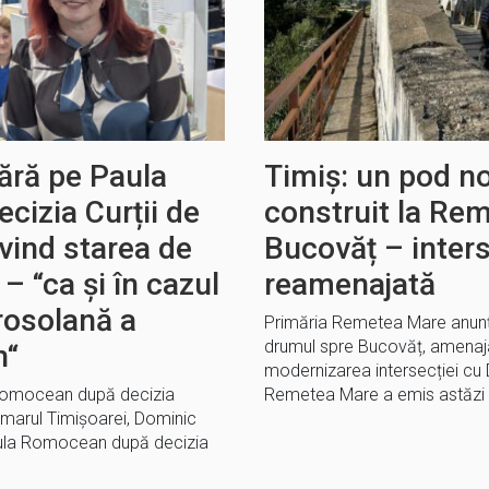
ără pe Paula
Timiș: un pod no
izia Curții de
construit la Re
ivind starea de
Bucovăț – inters
– “ca și în cazul
reamenajată
rosolană a
Primăria Remetea Mare anunț
drumul spre Bucovăț, amenaja
n“
modernizarea intersecției cu
 Romocean după decizia
Remetea Mare a emis astăzi c
 Primarul Timișoarei, Dominic
Paula Romocean după decizia