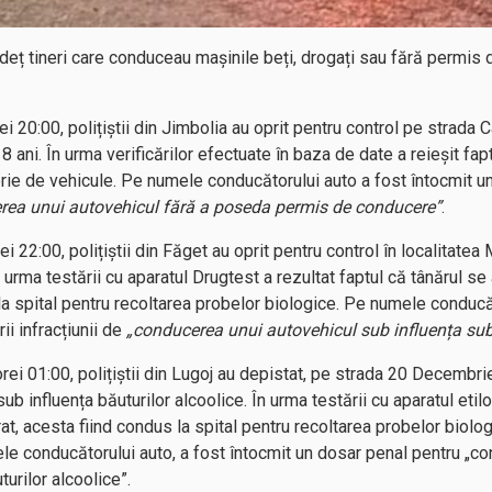
 județ tineri care conduceau mașinile beți, drogați sau fără permi
ei 20:00, polițiștii din Jimbolia au oprit pentru control pe strada 
8 ani. În urma verificărilor efectuate în baza de date a reieșit f
rie de vehicule. Pe numele conducătorului auto a fost întocmit u
rea unui autovehicul fără a poseda permis de conducere”
.
 orei 22:00, polițiștii din Făget au oprit pentru control în localita
n urma testării cu aparatul Drugtest a rezultat faptul că tânărul se
la spital pentru recoltarea probelor biologice. Pe numele conducăt
i infracțiunii de
„conducerea unui autovehicul sub influența sub
orei 01:00, polițiștii din Lugoj au depistat, pe strada 20 Decembri
ub influența băuturilor alcoolice. În urma testării cu aparatul etil
at, acesta fiind condus la spital pentru recoltarea probelor biologi
le conducătorului auto, a fost întocmit un dosar penal pentru „c
turilor alcoolice”.