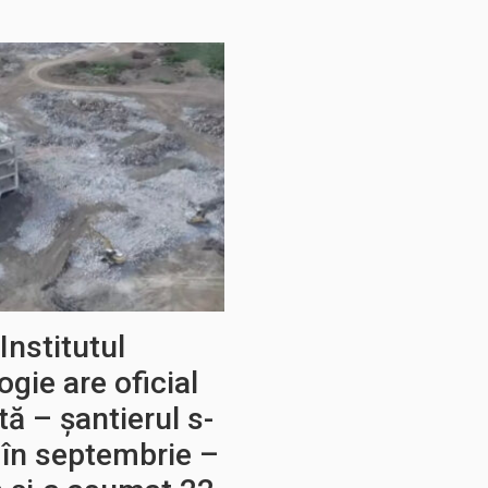
Institutul
gie are oficial
tă – șantierul s-
 în septembrie –