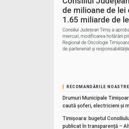
Consiliul Județea
de milioane de lei 
1.65 miliarde de le
Consiliul Județean Timiș a aproba
miercuri, modificarea hotărârii priv
Regional de Oncologie Timișoara,
de parteneriat și responsabilități
RECOMANDĂRILE NOASTR
Drumuri Municipale Timișoar
caută șoferi, electricieni și 
Timișoara: bugetul Consiliul
publicat în transparență – A