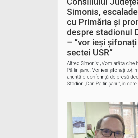
Consiliului Județe
Simonis, escalade
cu Primăria și pro
despre stadionul 
– “vor ieși șifonaț
sectei USR“
Alfred Simonis: „Vom arăta cine 
Păltinișanu. Vor ieși șifonați toț
anunță o conferință de presă dedi
Stadion „Dan Păltinișanu”, în care