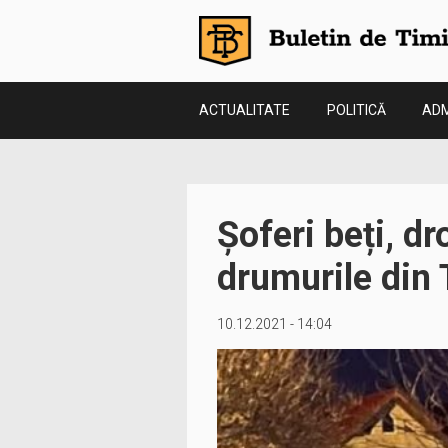
ACTUALITATE
POLITICĂ
ADM
Șoferi beți, d
drumurile din
10.12.2021 - 14:04