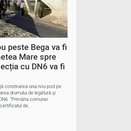
u peste Bega va fi
metea Mare spre
ecția cu DN6 va fi
ă construirea unui nou pod pe
rea drumului de legătură și
 DN6. “Primăria comunei
ertificatul de…