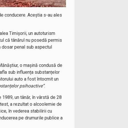
s de conducere. Aceștia s-au ales
Calea Timișorii, un autoturism
aptul că tânărul nu posedă permis
n dosar penal sub aspectul
tea Mănăștiur, o mașină condusă de
 afla sub influența substanțelor
orului auto a fost întocmit un
stanțelor psihoactive”
.
e 1989, un tânăr, în vârstă de 28
otest, a rezultat o alcoolemie de
ce, în vederea stabilirii cu
onducerea pe drumurile publice a