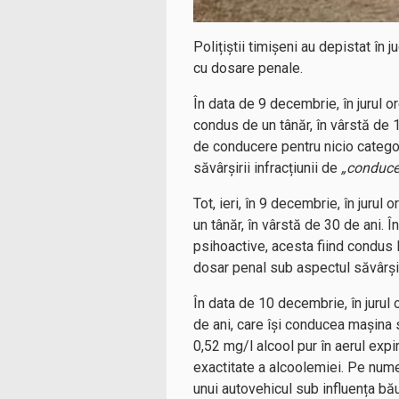
Polițiștii timișeni au depistat în
cu dosare penale.
În data de 9 decembrie, în jurul or
condus de un tânăr, în vârstă de 1
de conducere pentru nicio catego
săvârșirii infracțiunii de
„conduce
Tot, ieri, în 9 decembrie, în jurul
un tânăr, în vârstă de 30 de ani. Î
psihoactive, acesta fiind condus 
dosar penal sub aspectul săvârșiri
În data de 10 decembrie, în jurul 
de ani, care își conducea mașina s
0,52 mg/l alcool pur în aerul expir
exactitate a alcoolemiei. Pe nume
unui autovehicul sub influența bău