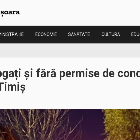
INISTRAȚIE
ECONOMIE
SĂNĂTATE
CULTURĂ
EDU
rogați și fără permise de co
 Timiș