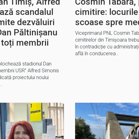
an Timiș, Alfred
Cosmin Tabără, 
ază scandalul
cimitire: locuril
mite dezvăluiri
scoase spre med
Dan Păltinișanu
Viceprimarul PNL Cosmin Tab
cimitirelor din Timișoara trebu
i toți membrii
în contradicție cu administraț
află în conducerea…
blochează stadionul Dan
i membrii USR” Alfred Simonis
cată proiectului noului
…