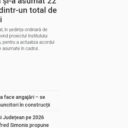
n și-a asumat 22
dintr-un total de
i
t, în ședința ordinară de
ind proiectul Institutului
 pentru a actualiza acordul
le asumate în cadrul…
E
a face angajări – se
muncitori în construcții
ui Județean pe 2026
lfred Simonis propune