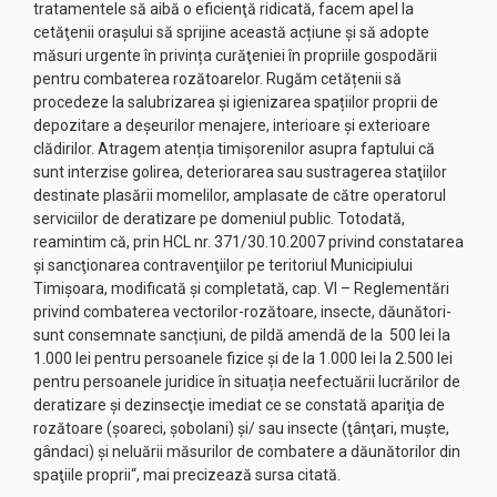
tratamentele să aibă o eficienţă ridicată, facem apel la
cetăţenii orașului să sprijine această acțiune și să adopte
măsuri urgente în privința curăţeniei în propriile gospodării
pentru combaterea rozătoarelor. Rugăm cetățenii să
procedeze la salubrizarea și igienizarea spațiilor proprii de
depozitare a deșeurilor menajere, interioare și exterioare
clădirilor. Atragem atenția timișorenilor asupra faptului că
sunt interzise golirea, deteriorarea sau sustragerea staţiilor
destinate plasării momelilor, amplasate de către operatorul
serviciilor de deratizare pe domeniul public. Totodată,
reamintim că, prin HCL nr. 371/30.10.2007 privind constatarea
şi sancţionarea contravenţiilor pe teritoriul Municipiului
Timişoara, modificată şi completată, cap. VI – Reglementări
privind combaterea vectorilor-rozătoare, insecte, dăunători-
sunt consemnate sancțiuni, de pildă amendă de la 500 lei la
1.000 lei pentru persoanele fizice şi de la 1.000 lei la 2.500 lei
pentru persoanele juridice în situația neefectuării lucrărilor de
deratizare şi dezinsecţie imediat ce se constată apariţia de
rozătoare (şoareci, şobolani) şi/ sau insecte (ţânţari, muşte,
gândaci) și neluării măsurilor de combatere a dăunătorilor din
spaţiile proprii“, mai precizează sursa citată.