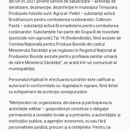
din 04.05.2021 privind Servicii de salubrizare – activităţi de
deratizare, dezinsecţie, dezinfecţie în municipiul Timişoara.
Produsele folosite sunt: Agrorat Pellet – substanţă activă
Brodifacoum pentru combaterea rozătoarelor; Colbrom
Pastă – substanţă activă Bromadiolone pentru combaterea
rozătoarelor. Substanţele fac parte din Grupa III de toxicitate
(pesticide non-agricole),Tip 14 (Rodendicide), fiind avizate de
Comisia Națională pentru Produse Biocide din cadrul
Ministerului Sănătății şi se regăsesc în Registrul Naţional al
Produselor Biocide avizate pentru profilaxia sanitar-umană
de către Ministerul Sănătăţii“, se arată într-un comunicat al
municipalității.
Personalul implicat în efectuarea lucrărilor este calificat și
autorizat în conformitate cu legislația în vigoare, fiind dotat
cu echipament de protecție corespunzător.
“Menționăm că, organizarea, derularea şi participarea la
activităţile edilitar – gospodăreşti constituie o obligaţie
permanentă a consiliilor locale şi a primarilor, a autorităţilor şi
instituţiilor publice, a agenţilor economici, cu sau fără
personalitate juridică, precum şi a cetăţenilor. Pentru ca