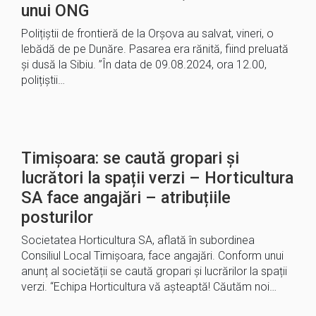
unui ONG
Polițiștii de frontieră de la Orșova au salvat, vineri, o
lebădă de pe Dunăre. Pasarea era rănită, fiind preluată
şi dusă la Sibiu. ”În data de 09.08.2024, ora 12.00,
polițiștii…
Timișoara: se caută gropari și
lucrători la spații verzi – Horticultura
SA face angajări – atribuțiile
posturilor
Societatea Horticultura SA, aflată în subordinea
Consiliul Local Timișoara, face angajări. Conform unui
anunț al societății se caută gropari și lucrărilor la spații
verzi. “Echipa Horticultura vă așteaptă! Căutăm noi…