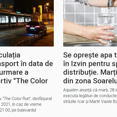
culația
Se oprește apa 
nsport în data de
în Izvin pentru s
 urmare a
distribuție. Marț
rtiv “The Color
din zona Soarelu
Aquatim anunță că marți, 28 iu
executa legături de conducte la
v “The Color Run”, desfăşurat
străzile Icar și Martir Vasile 
9.2021, în caz de vreme
 21:00, pe bulevardul