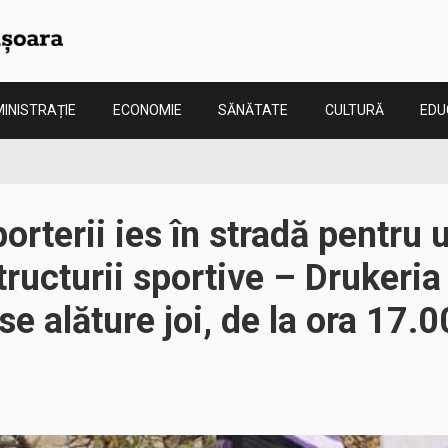
INISTRAȚIE
ECONOMIE
SĂNĂTATE
CULTURĂ
EDU
orterii ies în stradă pentru 
structurii sportive – Druker
se alăture joi, de la ora 17.0