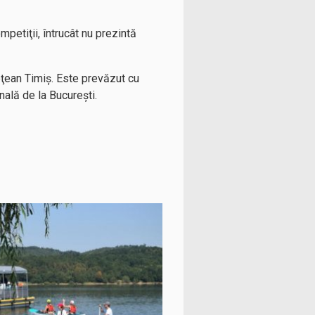
petiţii, întrucât nu prezintă
eţean Timiş. Este prevăzut cu
nală de la Bucureşti.