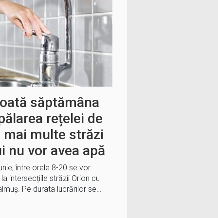
toată săptămâna
pălarea rețelei de
i mai multe străzi
i nu vor avea apă
nie, între orele 8-20 se vor
 intersecțiile străzii Orion cu
Balmuș. Pe durata lucrărilor se…