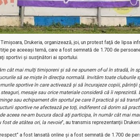
Timişoara, Drukeria, organizează, joi, un protest faţă de lipsa infr
etiţie pe aceeaşi temă, care a fost semnată de 1.700 de persoane
i sportivi şi susţinători ai sportului.
 cât mai mulţi timişoreni şi să ne spunem of-ul în stradă, în sp
ucrurile să se mişte în direcţia normală. Invităm toate cluburile s
amurile sportive în care activează şi să încurajeze copiii, părinţii 
u steaguri, mesaje sau orice materiale consideră că îi reprezin
 minge sau echipament din sportul pe care îl practică şi să tran
ructurii sportive ne afectează pe toţi, indiferent că dorim să pra
de aceea ne-am bucura dacă aţi participa, în număr cât mai mar
fost de atâtea ori, la nevoie
”, au transmis reprezentanţii Drukeri
ea respect” a fost lansată online şi a fost semnată de 1.700 de pe