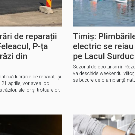
rări de reparații
Timiş: Plimbări
Feleacul, P-ța
electric se reia
răzi din
pe Lacul Surduc
Sezonul de ecoturism în Reze
va deschide weekendul viitor, 
inuă lucrările de reparații și
se bucure de o ambianţă natu
i, 21 aprilie, vor avea loc
străzilor, aleilor și trotuarelor: