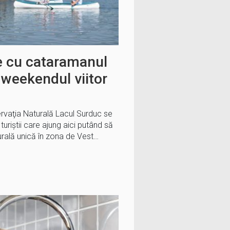
le cu cataramanul
u weekendul viitor
rvaţia Naturală Lacul Surduc se
turiştii care ajung aici putând să
rală unică în zona de Vest…