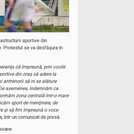
astructurii sportive din
. Protestul se va desfăşura în
eranţa că împreună, prin vocile
portive din oraş să adere la
şi antrenorii să ni se alăture
tă. De asemenea, îndemnăm ca
sformăm zona centrală într-o mare
cticăm sport de menţinere, de
e şi să fim împreună o voce
a, într-un comunicat de presă.
rsoane.