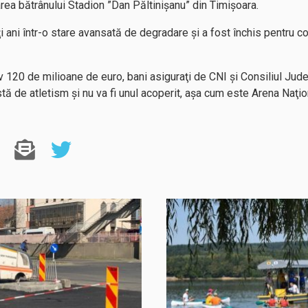
rea bătrânului Stadion ”Dan Păltinişanu” din Timişoara.
 ani într-o stare avansată de degradare şi a fost închis pentru com
 120 de milioane de euro, bani asiguraţi de CNI şi Consiliul Jud
stă de atletism şi nu va fi unul acoperit, aşa cum este Arena Naţio