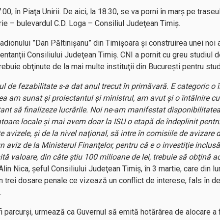
7.00, în Piaţa Unirii. De aici, la 18.30, se va porni în marş pe trase
rie – bulevardul C.D. Loga – Consiliul Judeţean Timiş.
ionului ”Dan Păltinişanu” din Timişoara şi construirea unei noi a
entanţii Consiliului Judeţean Timiş. CNI a pornit cu greu studiul d
ebuie obţinute de la mai multe instituţii din Bucureşti pentru stud
l de fezabilitate s-a dat anul trecut în primăvară. E categoric o 
a am sunat şi proiectantul şi ministrul, am avut şi o întâlnire cu 
ant să finalizeze lucrările. Noi ne-am manifestat disponibilitatea
izatoare locale şi mai avem doar la ISU o etapă de îndeplinit pentr
avizele, şi de la nivel naţional, să intre în comisiile de avizare 
n aviz de la Ministerul Finanţelor, pentru că e o investiţie inclusă
ă valoare, din câte ştiu 100 milioane de lei, trebuie să obţină ac
 Alin Nica, șeful Consiliului Judeţean Timiş, în 3 martie, care din 
n trei dosare penale ce vizează un conflict de interese, fals în dec
.
fi parcurşi, urmează ca Guvernul să emită hotărârea de alocare a fi