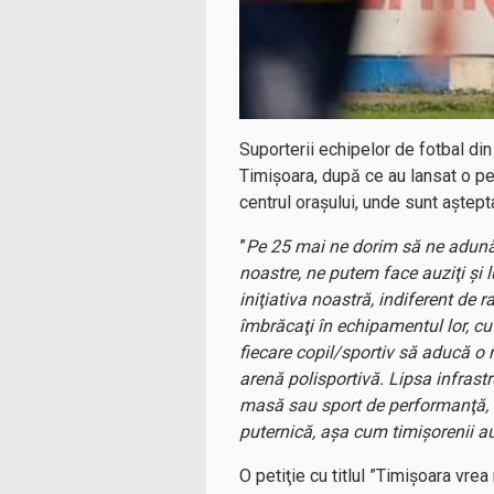
Suporterii echipelor de fotbal din 
Timişoara, după ce au lansat o p
centrul oraşului, unde sunt aşteptaţ
”
Pe 25 mai ne dorim să ne adunăm
noastre, ne putem face auziţi şi l
iniţiativa noastră, indiferent de r
îmbrăcaţi în echipamentul lor, c
fiecare copil/sportiv să aducă o
arenă polisportivă. Lipsa infrast
masă sau sport de performanţă, 
puternică, aşa cum timişorenii au 
O petiţie cu titlul ”Timişoara vr