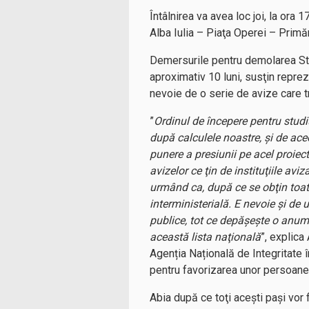
Întâlnirea va avea loc joi, la ora 1
Alba Iulia – Piaţa Operei – Primă
Demersurile pentru demolarea Stad
aproximativ 10 luni, susţin reprez
nevoie de o serie de avize care tr
”
Ordinul de începere pentru studiu
după calculele noastre, şi de acee
punere a presiunii pe acel proiect
avizelor ce ţin de instituţiile av
urmând ca, după ce se obţin toate 
interministerială. E nevoie şi de u
publice, tot ce depăşeşte o anumit
această lista naţională
”, explica
Agenția Națională de Integritate î
pentru favorizarea unor persoane
Abia după ce toţi aceşti paşi vor 