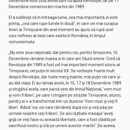
Decembrie este ziua aniversării curajului Revoluţiei, iar pe 17
Decembrie comemorăm martirii din 1989.
El a subliniat că în întreaga lume, cea mai importantă zi este
prima, „cea care rupe lumile în două”, în care cei mai curajoşi
tineri ai Timişoarei din acel moment au ajuns să rupă acel
curs nefiresc al vieţii care exista în România, în timpul
comunismului.
„Nu este ziua naţională, dar pentru noi, pentru timişoreni, 16
Decembrie rămâne marea zi în care am făurit istorie. Cred că
Revoluţia din 1989 a fost cel mai important moment istoric al
Timişoarei, cel puţin în secolul XX. Se vorbeşte foarte mult
despre Revoluţie, dar toate merg înainte, mai puţin cei care şi-
au dat viaţa. Ei au rămas acolo, în 16, 17 şi 18 Decembrie 1989
şi strigătul acela, care parcă vine din Imnul Naţional, ‘vom muri
şi vom fi liberi’, pe care-l strigam pe străzile Timişoarei, atunci,
pentru ei s-a transformat într-un dureros ‘Vom muri şi veţi fi
liberi’. Adică ‘voi, cei care rămâneţi după noi şi veţi păşi pe
urmele noastre veţi fi liberi’. De aici răzbate mesajul ‘aveţi
grijă ce veţi face cu această libertate, care a fost clădită pe
sacrificiul nostru şi stă pe umerii acestor martiri’. De aceea,