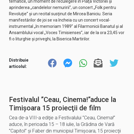
tematice, un moment de reculegere în Piaţa Victoriei şi
aprinderea „candelelor nemuririi”, un concert „Folk pentru
Revoluţie” şi un recital susţinut de Mircea Baniciu. Seria
manifestărilor de joi se va încheia cu un concert vocal-
instrumental „In memoriam 1989” al Filarmonicii Banatul şi al
Ansamblului vocal „Voces Timisienses”, iar de la ora 23,45 vor
fi o liturghie şi priveghi, la Biserica Martirilor.
Distribuie
articolul:
Festivalul ”Ceau, Cinema!”aduce la
Timișoara 15 proiecţii de film
Cea de-a VIII-a ediţie a Festivalului ”Ceau, Cinema!”
aduce, în perioada 15 – 18 iulie, la Grădina de Vară
”Capitol” şi Faber din municipiul Timişoara, 15 proiecţii