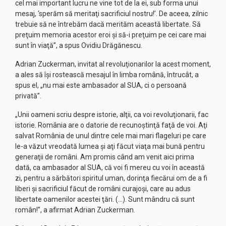
cel mai important lucru ne vine tot de la ei, sub forma unui
mesaj, ‘sperăm să meritaţi sacrificiul nostru!’. De aceea, zilnic
trebuie să ne întrebăm dacă merităm această libertate. Să
preţuim memoria acestor eroi şi să-i preţuim pe cei care mai
sunt în viaţă”, a spus Ovidiu Drăgănescu.
Adrian Zuckerman, invitat al revoluţionarilor la acest moment,
a ales să îşi rostească mesajul în limba română, întrucât, a
spus el, „nu mai este ambasador al SUA, ci o persoană
privată”.
„Unii oameni scriu despre istorie, alţii, ca voi revoluţionarii, fac
istorie. România are o datorie de recunoştinţă faţă de voi. Aţi
salvat România de unul dintre cele mai mari flageluri pe care
le-a văzut vreodată lumea şi aţi făcut viaţa mai bună pentru
generaţii de români. Am promis când am venit aici prima
dată, ca ambasador al SUA, că voi fi mereu cu voi în această
zi, pentru a sărbători spiritul uman, dorinţa fiecărui om de a fi
liberi şi sacrificiul făcut de români curajoşi, care au adus
libertate oamenilor acestei ţări. (…). Sunt mândru că sunt
român!”, a afirmat Adrian Zuckerman.