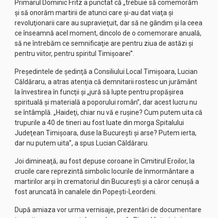
Primarul Dominic Fritz a punctat că „trebuie să comemorăm
şi să onorăm martirii de atunci care şi-au dat viaţa şi
revoluţionarii care au supravieţuit, dar să ne gândim şi la ceea
ce înseamnă acel moment, dincolo de o comemorare anuală,
să ne întrebăm ce semnificaţie are pentru ziua de astăzi şi
pentru viitor, pentru spiritul Timişoarei”.
Preşedintele de şedinţă a Consiliului Local Timişoara, Lucian
Căldăraru, a atras atenţia că demnitarii rostesc un jurământ
la învestirea în funcţii şi „jură să lupte pentru propăşirea
spirituală şi materială a poporului român”, dar acest lucru nu
se întâmplă. „Haideţi, chiar nu vă e ruşine? Cum putem uita că
trupurile a 40 de tineri au fost luate din morga Spitalului
Judeţean Timişoara, duse la Bucureşti şi arse? Putem ierta,
dar nu putem uita”, a spus Lucian Căldăraru.
Joi dimineaţă, au fost depuse coroane în Cimitirul Eroilor, la
crucile care reprezintă simbolic locurile de înmormântare a
martirilor arşi în crematoriul din Bucureşti şi a căror cenuşă a
fost aruncată în canalele din Popeşti-Leordeni.
După amiaza vor urma vernisaje, prezentări de documentare