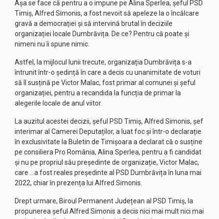
Așa se face că pentru a o impune pe Alina Sperlea, șeful PSD
Timiș, Alfred Simonis, a fost nevoit să apeleze la o încălcare
gravă a democrației și să intervină brutal în deciziile
organizației locale Dumbrăvița. De ce? Pentru că poate și
nimeni nu îi spune nimic.
Astfel, la mijlocul lunii trecute, organizația Dumbrăvița s-a
întrunit într-o ședință în care a decis cu unanimitate de voturi
să îl susțină pe Victor Malac, fost primar al comunei și șeful
organizației, pentru a recandida la funcția de primar la
alegerile locale de anul viitor.
La auzitul acestei decizii, șeful PSD Timiș, Alfred Simonis, șef
interimar al Camerei Deputaților, a luat foc și într-o declarație
în exclusivitate la Buletin de Timișoara a declarat că o susține
pe consiliera Pro România, Alina Sperlea, pentru a fi candidat
și nu pe propriul său președinte de organizație, Victor Malac,
care …a fost reales președinte al PSD Dumbrăvița în luna mai
2022, chiar în prezența lui Alfred Simonis.
Drept urmare, Biroul Permanent Județean al PSD Timiș, la
propunerea șeful Alfred Simonis a decis nici mai mult nici mai