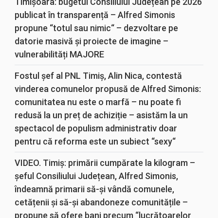
Timișoara: bugetul Consiliului Județean pe 2026
publicat în transparență – Alfred Simonis
propune “totul sau nimic“ – dezvoltare pe
datorie masivă și proiecte de imagine –
vulnerabilități MAJORE
Fostul șef al PNL Timiș, Alin Nica, contestă
vinderea comunelor propusă de Alfred Simonis:
comunitatea nu este o marfă – nu poate fi
redusă la un preț de achiziție – asistăm la un
spectacol de populism administrativ doar
pentru că reforma este un subiect “sexy“
VIDEO. Timiș: primării cumpărate la kilogram –
șeful Consiliului Județean, Alfred Simonis,
îndeamnă primarii să-și vândă comunele,
cetățenii și să-și abandoneze comunitățile –
propune să ofere bani precum “lucrătoarelor