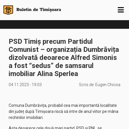
PSD Timiș precum Partidul
Comunist – organizația Dumbrăvița
dizolvată deoarece Alfred Simonis
a fost “sedus” de samsarul
imobiliar Alina Sperlea
04.11.2023 - 19:03
Scris de:
Eugen Chiosa
Comuna Dumbrăvița, probabil cea mai importantă localitate
din județ după Timișoara riscă să intre de anul viitor pe mâna
rechinilor imobiliari.
Asta deoarece cele două mari partid, PSD și PNL, se