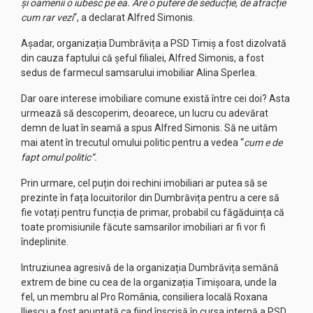
și oamenii o iubesc pe ea. Are o putere de seducție, de atracție
cum rar vezi
“, a declarat Alfred Simonis.
Așadar, organizația Dumbrăvița a PSD Timiș a fost dizolvată
din cauza faptului că șeful filialei, Alfred Simonis, a fost
sedus de farmecul samsarului imobiliar Alina Sperlea.
Dar oare interese imobiliare comune există între cei doi? Asta
urmează să descoperim, deoarece, un lucru cu adevărat
demn de luat în seamă a spus Alfred Simonis. Să ne uităm
mai atent în trecutul omului politic pentru a vedea “
cum e de
fapt omul politic“.
Prin urmare, cel puțin doi rechini imobiliari ar putea să se
prezinte în fața locuitorilor din Dumbrăvița pentru a cere să
fie votați pentru funcția de primar, probabil cu făgăduința că
toate promisiunile făcute samsarilor imobiliari ar fi vor fi
îndeplinite.
Intruziunea agresivă de la organizația Dumbrăvița semănă
extrem de bine cu cea de la organizația Timișoara, unde la
fel, un membru al Pro România, consiliera locală Roxana
Iliescu a fost anunțată ca fiind înscrisă în cursa internă a PSD