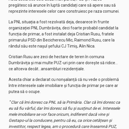
pregătesc să arunce în luptă candidați care să apere sau să
reprezinte interesele celor care construiesc pe raza comunei.
La PNL situația a fost rezolvată deja, deoarece în frunte
organizației PNL Dumbrăvița, deci foarte probabil candidat la
funcția de primar, a fost instalat deja Cristian Rusu, fratele
primarului PSD din Becicherecu Mic, Raimond Rusu, care la
rândul său este nașul șefului CJ Timiș, Alin Nica.
Cristian Rusu are zeci de hectare de teren în comuna
Dumbrăvița și mai multe PUZ-uri prin care dorește să ridice…
ce altceva decât…ansambluri rezidențiale.
Acesta chiar a declarat cu nonșalanță că nu vede o problemă
între interesele sale imobiliare și funcția de primar pe care ar
putea să o ocupe.
“
Clar că îmi doresc ca PNL să ia Primăria. Clar că îmi doresc ca
eu să fiu vârful, dar îmi doresc să fiu şi susținut de ei. Interesele
mele imobiliare se vor face oricum, indiferent dacă vine şi
Gestapo-ul la conducere, pentru că eu, ca orice cetățean şi
investitor, respect legea, am o procedură care înseamnă PUZ,