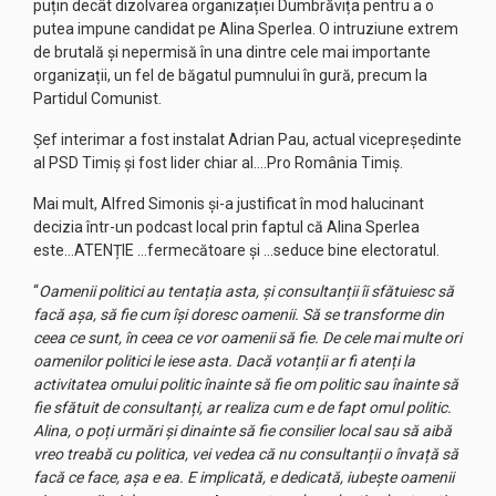
puțin decât dizolvarea organizației Dumbrăvița pentru a o
putea impune candidat pe Alina Sperlea. O intruziune extrem
de brutală și nepermisă în una dintre cele mai importante
organizații, un fel de băgatul pumnului în gură, precum la
Partidul Comunist.
Șef interimar a fost instalat Adrian Pau, actual vicepreședinte
al PSD Timiș și fost lider chiar al….Pro România Timiș.
Mai mult, Alfred Simonis și-a justificat în mod halucinant
decizia într-un podcast local prin faptul că Alina Sperlea
este…ATENȚIE …fermecătoare și …seduce bine electoratul.
“
Oamenii politici au tentația asta, și consultanții îi sfătuiesc să
facă așa, să fie cum își doresc oamenii. Să se transforme din
ceea ce sunt, în ceea ce vor oamenii să fie. De cele mai multe ori
oamenilor politici le iese asta. Dacă votanții ar fi atenți la
activitatea omului politic înainte să fie om politic sau înainte să
fie sfătuit de consultanți, ar realiza cum e de fapt omul politic.
Alina, o poți urmări și dinainte să fie consilier local sau să aibă
vreo treabă cu politica, vei vedea că nu consultanții o învață să
facă ce face, așa e ea. E implicată, e dedicată, iubește oamenii