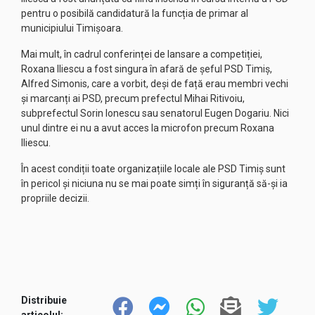
pentru o posibilă candidatură la funcția de primar al
municipiului Timișoara.
Mai mult, în cadrul conferinței de lansare a competiției,
Roxana Iliescu a fost singura în afară de șeful PSD Timiș,
Alfred Simonis, care a vorbit, deși de față erau membri vechi
și marcanți ai PSD, precum prefectul Mihai Ritivoiu,
subprefectul Sorin Ionescu sau senatorul Eugen Dogariu. Nici
unul dintre ei nu a avut acces la microfon precum Roxana
Iliescu.
În acest condiții toate organizațiile locale ale PSD Timiș sunt
în pericol și niciuna nu se mai poate simți în siguranță să-și ia
propriile decizii.
Distribuie
articolul: