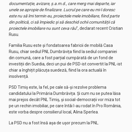
documentație, avizare, ş.a.m.d., care merg mai departe, iar
unele se apropie de finalizare. Lucrul pe care eu mi-l doresc
este nu să îmi termin eu, proiectele mele imobiliare, fiind parte
din politică, ci să împiedic şi să deschid ochii comunității că
proiectele imobiliare nu sunt ceva rău
”, declarat recent Cristian
Rusu.
Familia Rusu este și fondatoarea fabricii de mobilă Casa
Rusu, chiar sediul PNL Dumbrăvița fiind la sediul companiei
din comună, care a fost parțial cumpărată de un fond de
investiții din Suedia, deci un pui de PSD-ist convertit la PNL-ist
chiar a înghițit plăcuța suedeză, fiind la ora actuală în
insolvență.
PSD Timiș este, la fel, pe cale să-și rezolve problema
candidatului la Primăria Dumbrăvița. Și cum nu se putea lăsa
mai prejos decât PNL Timiș, și social-democrații vor miza tot
pe un rechin imobiliar, pe care întâi l-au rodat în Pro România,
este vorba despre consilierul local, Alina Sperlea.
La PSD nu a fost însă așa de ușor precum la PNL.