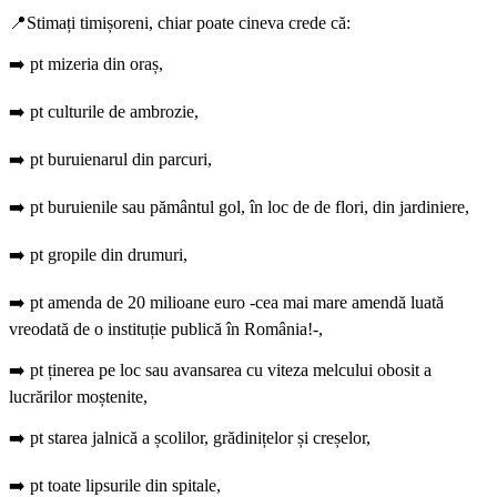
📍Stimați timișoreni, chiar poate cineva crede că:
➡️ pt mizeria din oraș,
➡️ pt culturile de ambrozie,
➡️ pt buruienarul din parcuri,
➡️ pt buruienile sau pământul gol, în loc de de flori, din jardiniere,
➡️ pt gropile din drumuri,
➡️ pt amenda de 20 milioane euro -cea mai mare amendă luată
vreodată de o instituție publică în România!-,
➡️ pt ținerea pe loc sau avansarea cu viteza melcului obosit a
lucrărilor moștenite,
➡️ pt starea jalnică a școlilor, grădinițelor și creșelor,
➡️ pt toate lipsurile din spitale,