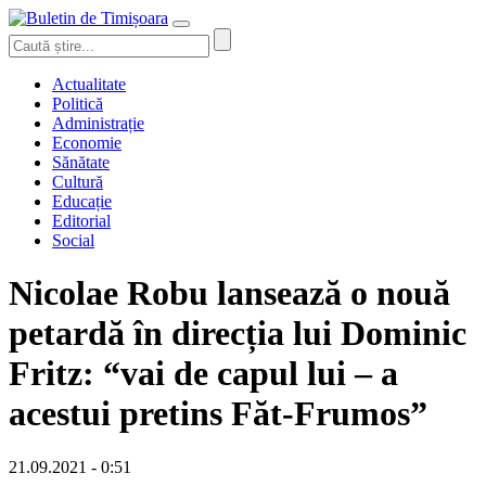
Actualitate
Politică
Administrație
Economie
Sănătate
Cultură
Educație
Editorial
Social
Nicolae Robu lansează o nouă
petardă în direcția lui Dominic
Fritz: “vai de capul lui – a
acestui pretins Făt-Frumos”
21.09.2021 - 0:51