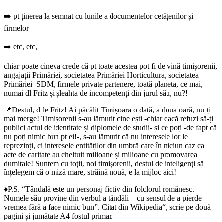
➡️ pt ținerea la semnat cu lunile a documentelor cetățenilor și
firmelor
➡️ etc, etc,
chiar poate cineva crede că pt toate acestea pot fi de vină timișorenii,
angajații Primăriei, societatea Primăriei Horticultura, societatea
Primăriei SDM, firmele private partenere, toată planeta, ce mai,
numai dl Fritz și șleahta de incompetenți din jurul său, nu?!
📍Destul, d-le Fritz! Ai păcălit Timișoara o dată, a doua oară, nu-ți
mai merge! Timișorenii s-au lămurit cine ești -chiar dacă refuzi să-ți
publici actul de identitate și diplomele de studii- și ce poți -de fapt că
nu poți nimic bun pt ei!-, s-au lămurit că nu interesele lor le
reprezinți, ci interesele entităților din umbră care în niciun caz ca
acte de caritate au cheltuit milioane și milioane cu promovarea
dumitale! Suntem cu toții, noi timișorenii, destul de inteligenți să
înțelegem că o miză mare, străină nouă, e la mijloc aici!
♦️P.S. “Tândală este un personaj fictiv din folclorul românesc.
Numele său provine din verbul a tândăli – cu sensul de a pierde
vremea fără a face nimic bun”. Citat din Wikipedia“, scrie pe două
pagini și jumătate A4 fostul primar.