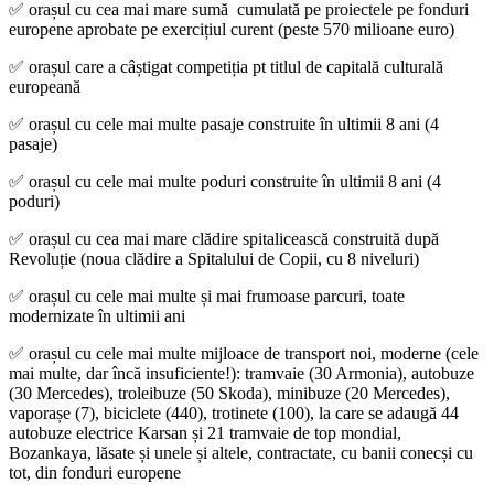
✅ orașul cu cea mai mare sumă cumulată pe proiectele pe fonduri
europene aprobate pe exercițiul curent (peste 570 milioane euro)
✅ orașul care a câștigat competiția pt titlul de capitală culturală
europeană
✅ orașul cu cele mai multe pasaje construite în ultimii 8 ani (4
pasaje)
✅ orașul cu cele mai multe poduri construite în ultimii 8 ani (4
poduri)
✅ orașul cu cea mai mare clădire spitalicească construită după
Revoluție (noua clădire a Spitalului de Copii, cu 8 niveluri)
✅ orașul cu cele mai multe și mai frumoase parcuri, toate
modernizate în ultimii ani
✅ orașul cu cele mai multe mijloace de transport noi, moderne (cele
mai multe, dar încă insuficiente!): tramvaie (30 Armonia), autobuze
(30 Mercedes), troleibuze (50 Skoda), minibuze (20 Mercedes),
vaporașe (7), biciclete (440), trotinete (100), la care se adaugă 44
autobuze electrice Karsan și 21 tramvaie de top mondial,
Bozankaya, lăsate și unele și altele, contractate, cu banii conecși cu
tot, din fonduri europene