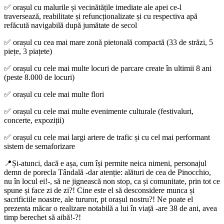
✅ orașul cu malurile și vecinătățile imediate ale apei ce-l
traversează, reabilitate și refuncționalizate și cu respectiva apă
refăcută navigabilă după jumătate de secol
✅ orașul cu cea mai mare zonă pietonală compactă (33 de străzi, 5
piețe, 3 piațete)
✅ orașul cu cele mai multe locuri de parcare create în ultimii 8 ani
(peste 8.000 de locuri)
✅ orașul cu cele mai multe flori
✅ orașul cu cele mai multe evenimente culturale (festivaluri,
concerte, expoziții)
✅ orașul cu cele mai largi artere de trafic și cu cel mai performant
sistem de semaforizare
📍Și-atunci, dacă e așa, cum își permite neica nimeni, personajul
demn de porecla Tândală -dar atenție: alături de cea de Pinocchio,
nu în locul ei!-, să ne jignească non stop, ca și comunitate, prin tot ce
spune și face zi de zi?! Cine este el să desconsidere munca și
sacrificiile noastre, ale tururor, pt orașul nostru?! Ne poate el
prezenta măcar o realizare notabilă a lui în viață -are 38 de ani, avea
timp berechet să aibă!-?!