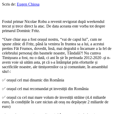
Scris de:
Eugen Chiosa
Fostul primar Nicolae Robu a revenit revigorat după weekendul
trecut și trece direct la atac. De data aceasta este vorba tot despre
primarul Dominic Fritz.
“Oare chiar așa a fost orașul nostru, “vai de capul lui”, cum ne
spune zilnic dl Fritz, până la venirea în fruntea sa a lui, a acestui
pretins Făt Frumos, dovedit, însă, mai degrabă o încarnare a la fel de
celebrului personaj din basmele noastre, Tândală?! Nu cumva
Timișoara a fost, nu o dată, ci ani în șir în perioada 2012-2020 -și n-
avem voie să uităm asta, pt că s-a întâmplat prin eforturile și
sacrificiile noastre, ale timișorenilor ca și comunitate, în ansamblul
său!-:
✅ orașul cel mai dinamic din România
✅ orașul cel mai recomandat pt investiții din România
✅ orașul cu cel mai mare volum de investiții străine (4.4 miliarde
euro, în condițiile în care niciun alt oraș nu depășește 2 miliarde de
euro)