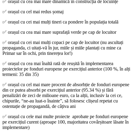
✅ orașul cu cea mai mare dinamică în construcția de locuințe
✅ orașul cu cel mai redus șomaj
✅ orașul cu cei mai mulți tineri ca pondere în populația totală
✅ orașul cu cea mai mare suprafață verde pe cap de locuitor
✅ orașul cu cei mai mulți copaci pe cap de locuitor (nu ascultați
propaganda, ci uitați-vă în jur, miile și miile plantați cu mine ca
Primar sar în ochi, prin tinerețea lor!)
✅ orașul cu cea mai înaltă rată de reușită în implementarea
proiectelor pe fonduri europene pe exercițiul anterior (100 %, în alți
termeni: 35 din 35)
✅ orașul cu cel mai mare procent de absorbție de fonduri europene
din ce putea absorbi pe exercițiul anterior (95.34 %) și fără
penalizări de zeci de milioane euro, ca la alții, inclusiv la cei ce,
chipurile, “ne-au luat-o înainte”, să folosesc clișeul repetat cu
ostentație de propagandă, de câțiva ani
✅ orașul cu cele mai multe proiecte aprobate pe fonduri europene
pe exercițiul curent (aproape 100, majoritatea covârșitoare lăsate în
implementare)