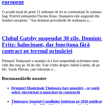
europene
O școală nouă de peste 11 milioane de lei se construiește în comuna
Șag. Potrivit primarului Flavius Roșu, finanțarea este asigurată din
fonduri europene. “Am demarat procedurile de realizarea a…
Clubul Gatsby suspendat 30 zile. Dominic
Fritz: halucinant, dar funcționa fără
contract pe terenul primăriei
Primarul Timișoarei a anunțat că a fost suspendată activitatea unui
club din oraș pe 30 de zile. Este vorba despre clubul Gatsby, de pe
blv. Vasile Pârvan, care folosește o…
Recomandările noastre
Drumuri Municipale Timișoara face angajări – se caută
șoferi, electricieni și muncitori în construcții
Timișoara: bugetul Consiliului Județean pe 2026 publicat