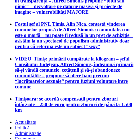
în transparență – Alfred Simonis propune “totul sau
nimic“ – dezvoltare pe datorie masivă și proiecte de
imagine – vulnerabilități MAJORE
Fostul șef al PNL Timiș, Alin Nica, contestă vinderea
comunelor propusă de Alfred Simonis: comunitatea nu
este o marfă – nu poate fi redusă la un preț de achiziție –
asistăm la un spectacol de populism administrativ doar
pentru că reforma este un subiect “sexy“
VIDEO. Timiș: primării cumpărate la kilogram – șeful
Consiliului Județean, Alfred Simonis, îndeamnă primarii
să-și vândă comunele, cetățenii și să-și abandoneze
comunitățile – propune să ofere bani precum
“lucrătoarelor sexuale“ pentru fuziuni voluntare între
comune
Timișoara: se acordă compensații pentru zboruri
întârziate – 250 de euro pentru zboruri de până la 1.500
km
Actualitate
Politică
Administrație
Economie