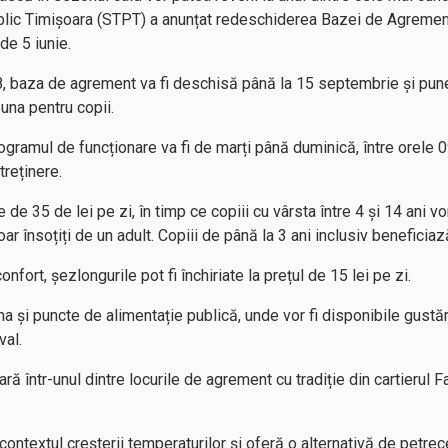
blic Timișoara (STPT) a anunțat redeschiderea Bazei de Agrement 
de 5 iunie.
28, baza de agrement va fi deschisă până la 15 septembrie și pune 
 una pentru copii.
ogramul de funcționare va fi de marți până duminică, între orele 0
treținere.
 de 35 de lei pe zi, în timp ce copiii cu vârsta între 4 și 14 ani vo
r însoțiți de un adult. Copiii de până la 3 ani inclusiv beneficiaz
fort, șezlongurile pot fi închiriate la prețul de 15 lei pe zi.
na și puncte de alimentație publică, unde vor fi disponibile gustări
val.
ă într-unul dintre locurile de agrement cu tradiție din cartierul F
ontextul creșterii temperaturilor și oferă o alternativă de petrece