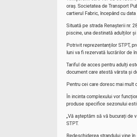
oraș. Societatea de Transport Pu
cartierul Fabric, începând cu data 
Situată pe strada Renașterii nr. 
piscine, una destinată adulților și
Potrivit reprezentanților STPT, pr
luni va fi rezervată lucrărilor de în
Tariful de acces pentru adulți este
document care atestă vârsta și doa
Pentru cei care doresc mai mult con
În incinta complexului vor funcțio
produse specifice sezonului esti
„Vă așteptăm să vă bucurați de var
STPT.
Redeschiderea ștrandului vine în c