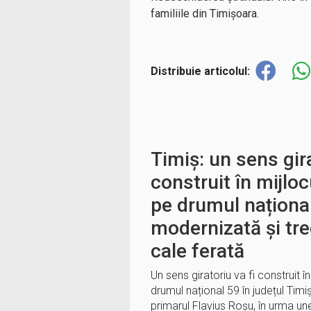
familiile din Timișoara.
Distribuie articolul:
Timiș: un sens gira
construit în mijlo
pe drumul național
modernizată și tre
cale ferată
Un sens giratoriu va fi construit 
drumul național 59 în județul Timi
primarul Flavius Roșu, în urma unei