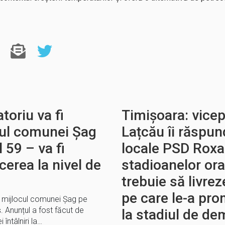
toriu va fi
Timișoara: vice
cul comunei Șag
Lațcău îi răspun
 59 – va fi
locale PSD Roxa
cerea la nivel de
stadioanelor or
trebuie să livrez
pe care le-a pro
în mijlocul comunei Șag pe
ș. Anunțul a fost făcut de
la stadiul de de
 întâlniri la…