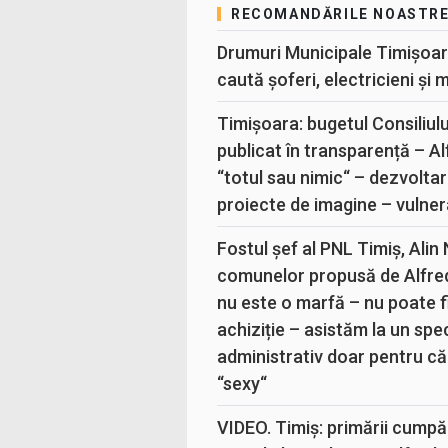
RECOMANDĂRILE NOASTR
Drumuri Municipale Timișoar
caută șoferi, electricieni și 
Timișoara: bugetul Consiliul
publicat în transparență – A
“totul sau nimic“ – dezvoltar
proiecte de imagine – vulner
Fostul șef al PNL Timiș, Alin
comunelor propusă de Alfre
nu este o marfă – nu poate fi
achiziție – asistăm la un sp
administrativ doar pentru că
“sexy“
VIDEO. Timiș: primării cumpă