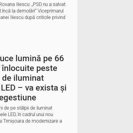
Roxana Iliescu: „PSD nu a salvat
t încă la demolări” Viceprimarul
ei Iliescu după criticile privind
duce lumină pe 66
i înlocuite peste
 de iluminat
 LED – va exista și
legestiune
 de pe stâlpii de iluminat
ele LED, în cadrul unui nou
ului Timișoara de modernizare a