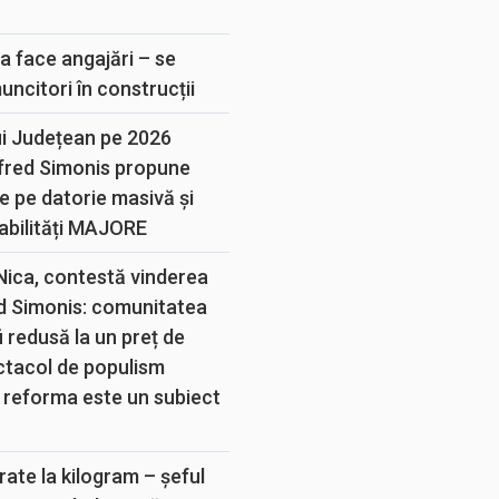
E
a face angajări – se
muncitori în construcții
ui Județean pe 2026
lfred Simonis propune
e pe datorie masivă și
abilități MAJORE
 Nica, contestă vinderea
d Simonis: comunitatea
 redusă la un preț de
ectacol de populism
 reforma este un subiect
rate la kilogram – șeful