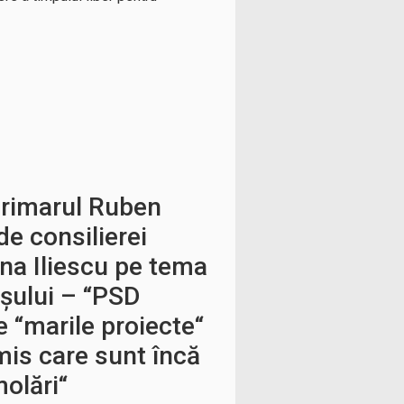
primarul Ruben
de consilierei
na Iliescu pe tema
așului – “PSD
e “marile proiecte“
mis care sunt încă
molări“