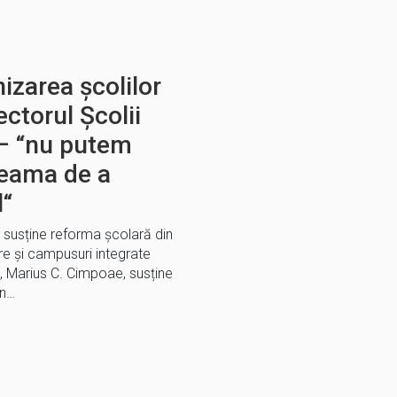
izarea școlilor
ectorul Școlii
 – “nu putem
 teama de a
l“
7 susține reforma școlară din
re și campusuri integrate
7, Marius C. Cimpoae, susține
in…