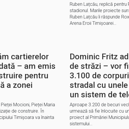
Ruben Lațcău, replică pentru 
stadionul. Marile proiecte sun
Ruben Lațcău îi răspunde Roxan
Arena Eroii Timișoarei…
ăm cartierelor
Dominic Fritz a
tădată – am emis
de străzi – vor f
struire pentru
3.100 de corpuri
ă a zonei
stradal cu unele
un sistem de te
Pieței Mocioni, Pieței Maria
Aproape 3.200 de becuri vechi
izație de construire. În
urmează să fie înlocuite cu un
piului Timișoara va înainta
proiect al Primăriei Municipi
sistemului…