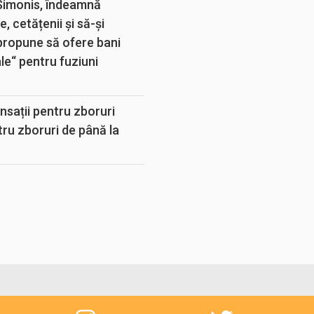
 Simonis, îndeamnă
, cetățenii și să-și
propune să ofere bani
e“ pentru fuziuni
sații pentru zboruri
tru zboruri de până la