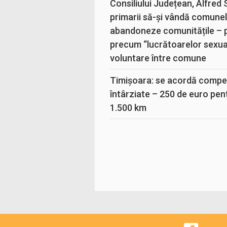
Consiliului Județean, Alfred
primarii să-și vândă comunele
abandoneze comunitățile – 
precum “lucrătoarelor sexual
voluntare între comune
Timișoara: se acordă compen
întârziate – 250 de euro pen
1.500 km