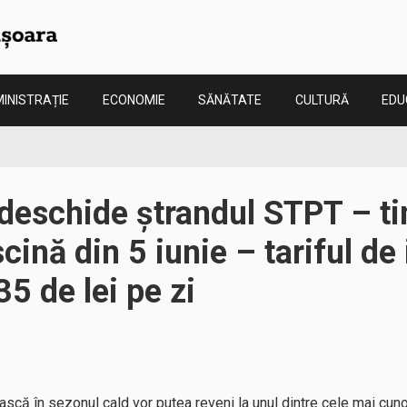
INISTRAȚIE
ECONOMIE
SĂNĂTATE
CULTURĂ
EDU
deschide ștrandul STPT – ti
scină din 5 iunie – tariful de
35 de lei pe zi
ască în sezonul cald vor putea reveni la unul dintre cele mai cun