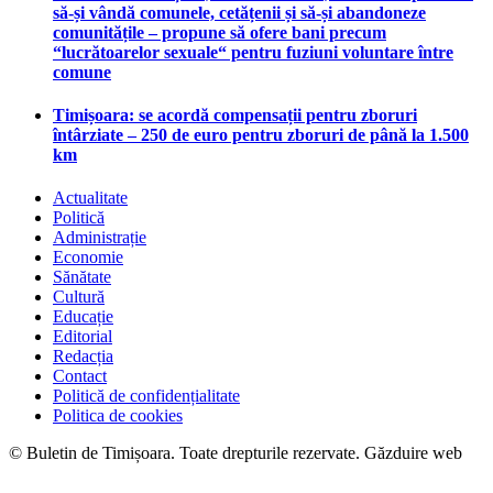
să-și vândă comunele, cetățenii și să-și abandoneze
comunitățile – propune să ofere bani precum
“lucrătoarelor sexuale“ pentru fuziuni voluntare între
comune
Timișoara: se acordă compensații pentru zboruri
întârziate – 250 de euro pentru zboruri de până la 1.500
km
Actualitate
Politică
Administrație
Economie
Sănătate
Cultură
Educație
Editorial
Redacția
Contact
Politică de confidențialitate
Politica de cookies
© Buletin de Timișoara. Toate drepturile rezervate. Găzduire web
maghost.ro