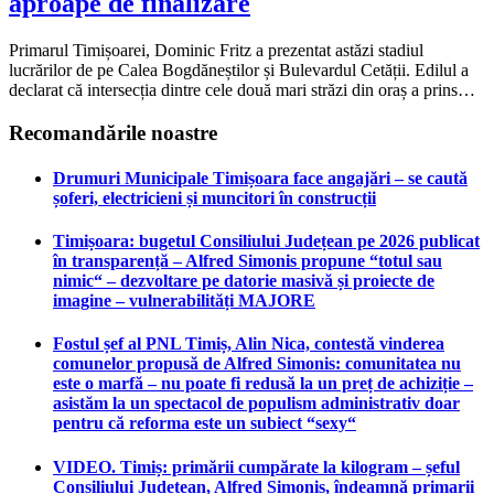
aproape de finalizare
Primarul Timișoarei, Dominic Fritz a prezentat astăzi stadiul
lucrărilor de pe Calea Bogdăneștilor și Bulevardul Cetății. Edilul a
declarat că intersecția dintre cele două mari străzi din oraș a prins…
Recomandările noastre
Drumuri Municipale Timișoara face angajări – se caută
șoferi, electricieni și muncitori în construcții
Timișoara: bugetul Consiliului Județean pe 2026 publicat
în transparență – Alfred Simonis propune “totul sau
nimic“ – dezvoltare pe datorie masivă și proiecte de
imagine – vulnerabilități MAJORE
Fostul șef al PNL Timiș, Alin Nica, contestă vinderea
comunelor propusă de Alfred Simonis: comunitatea nu
este o marfă – nu poate fi redusă la un preț de achiziție –
asistăm la un spectacol de populism administrativ doar
pentru că reforma este un subiect “sexy“
VIDEO. Timiș: primării cumpărate la kilogram – șeful
Consiliului Județean, Alfred Simonis, îndeamnă primarii