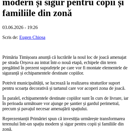
modern și sigur pentru copii și
familiile din zonă
03.06.2026 - 19:26
Scris de:
Eugen Chiosa
Primăria Timișoara anunță că lucrările la noul loc de joacă amenajat
pe strada Orșova au intrat într-o nouă etapă, echipele din teren
pregătind în prezent suprafețele pe care vor fi montate elementele de
siguranță și echipamentele destinate copiilor.
Potrivit municipalității, se lucrează la realizarea straturilor suport
pentru scoarța decorativă și tartanul care vor acoperi zona de joacă.
În paralel, echipamentele destinate copiilor sunt în curs de livrare, iar
în perioada următoare vor ajunge pe șantier și gardul perimetral,
precum și pavajul necesar amenajării spațiului.
Reprezentanții Primăriei spun că investiția urmărește transformarea
terenului într-un spațiu modern și sigur pentru copii și familiile din
zonă.