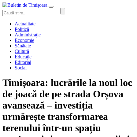
Actualitate
Politică
Administrație
Economie
Sănătate
Cultură
Educație
Editorial
Social
Timișoara: lucrările la noul loc
de joacă de pe strada Orșova
avansează – investiția
urmărește transformarea
terenului într-un spațiu