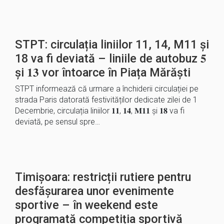
STPT: circulația liniilor 11, 14, M11 și
18 va fi deviată – liniile de autobuz 𝟓
și 𝟏𝟑 vor întoarce în Piața Mărăști
STPT informează că urmare a închiderii circulației pe
strada Paris datorată festivităților dedicate zilei de 1
Decembrie, circulația liniilor 𝟏𝟏, 𝟏𝟒, 𝐌𝟏𝟏 și 𝟏𝟖 va fi
deviată, pe sensul spre…
Timișoara: restricții rutiere pentru
desfășurarea unor evenimente
sportive – în weekend este
programată competiția sportivă