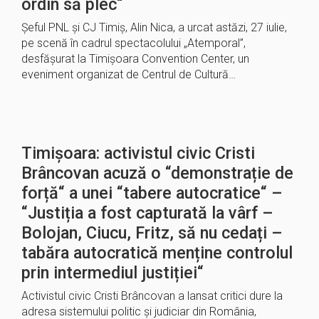
ordin să plec“
Șeful PNL și CJ Timiș, Alin Nica, a urcat astăzi, 27 iulie,
pe scenă în cadrul spectacolului „Atemporal”,
desfășurat la Timișoara Convention Center, un
eveniment organizat de Centrul de Cultură…
Timișoara: activistul civic Cristi
Brâncovan acuză o “demonstrație de
forță“ a unei “tabere autocratice“ –
“Justiția a fost capturată la vârf –
Bolojan, Ciucu, Fritz, să nu cedați –
tabăra autocratică menține controlul
prin intermediul justiției“
Activistul civic Cristi Brâncovan a lansat critici dure la
adresa sistemului politic și judiciar din România,