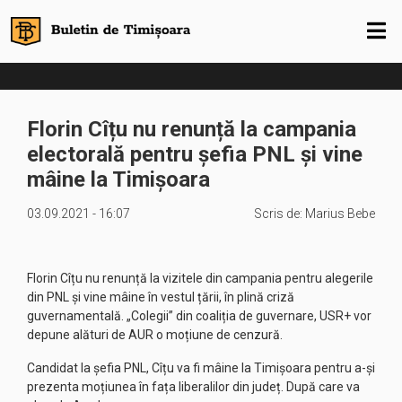
Florin Cîțu nu renunță la campania
electorală pentru șefia PNL și vine
mâine la Timișoara
03.09.2021 - 16:07
Scris de:
Marius Bebe
Florin Cîțu nu renunță la vizitele din campania pentru alegerile
din PNL și vine mâine în vestul țării, în plină criză
guvernamentală. „Colegii” din coaliția de guvernare, USR+ vor
depune alături de AUR o moțiune de cenzură.
Candidat la șefia PNL, Cîțu va fi mâine la Timișoara pentru a-și
prezenta moțiunea în fața liberalilor din județ. După care va