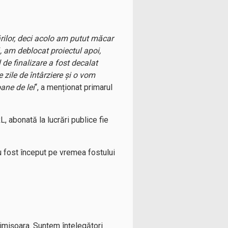
rilor, deci acolo am putut măcar
ă, am deblocat proiectul apoi,
 de finalizare a fost decalat
 zile de întârziere și o vom
ane de lei
“, a menționat primarul
 abonată la lucrări publice fie
au fost început pe vremea fostului
Timișoara. Suntem înțelegători