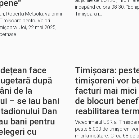
acțiunile de control, informare 
opene“
începând cu ora 08 30. “Echip
n, Roberta Metsola, va primi
Timișoara i…
 Timișoara pentru Valori
mișoara. Joi, 22 mai 2025,
ecernare…
udețean face
Timișoara: pest
 bugetară după
timișoreni vor be
ni de la
facturi mai mici 
i – se iau bani
de blocuri benef
stadionului Dan
reabilitarea ter
au bani pentru
Viceprimarul USR al Timișoare
peste 8.000 de timișoreni vor 
elegeri cu
mici la încălzire. Circa 68 de