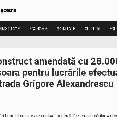
INISTRAȚIE
ECONOMIE
SĂNĂTATE
CULTURĂ
EDU
nstruct amendată cu 28.000 
oara pentru lucrările efectu
strada Grigore Alexandrescu
i firmelor cu care are contract pentru întârzierea lucrărilor, a dec