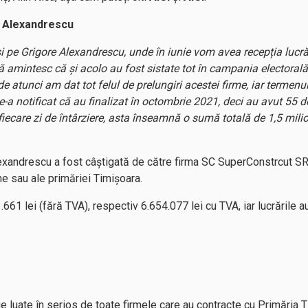
e Alexandrescu
 pe Grigore Alexandrescu, unde în iunie vom avea recepția lucră
 vă amintesc că și acolo au fost sistate tot în campania electoral
de atunci am dat tot felul de prelungiri acestei firme, iar termenul
-a notificat că au finalizat în octombrie 2021, deci au avut 55 de
fiecare zi de întârziere, asta înseamnă o sumă totală de 1,5 milio
xandrescu a fost câștigată de către firma SC SuperConstrcut SRL,
e sau ale primăriei Timișoara.
.661 lei (fără TVA), respectiv 6.654.077 lei cu TVA, iar lucrările 
ie luate în serios de toate firmele care au contracte cu Primăria 