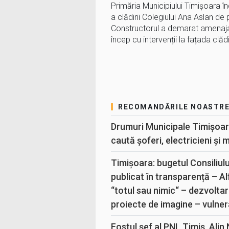
Primăria Municipiului Timișoara 
a clădirii Colegiului Ana Aslan de 
Constructorul a demarat amenajarea
încep cu intervenții la fațada clădir
RECOMANDĂRILE NOASTR
Drumuri Municipale Timișoar
caută șoferi, electricieni și 
Timișoara: bugetul Consiliul
publicat în transparență – A
“totul sau nimic“ – dezvoltar
proiecte de imagine – vulner
Fostul șef al PNL Timiș, Alin