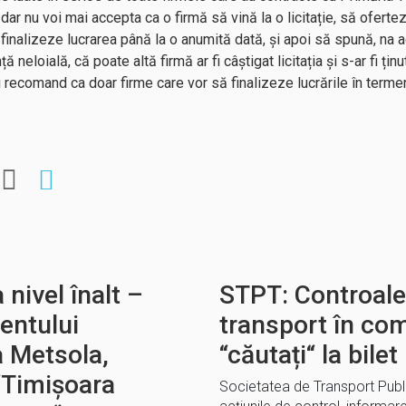
dar nu voi mai accepta ca o firmă să vină la o licitație, să oferte
 finalizeze lucrarea până la o anumită dată, și apoi să spună, na
 neloială, că poate altă firmă ar fi câștigat licitația și s-ar fi ț
i recomand ca doar firme care vor să finalizeze lucrările în termen
 nivel înalt –
STPT: Controale
entului
transport în com
 Metsola,
“căutați“ la bilet
“Timișoara
Societatea de Transport Publ