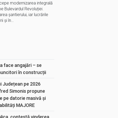
începe modernizarea integrală
pe Bulevardul Revoluției.
 șantierului, iar lucrările
ii și în…
E
a face angajări – se
muncitori în construcții
ui Județean pe 2026
lfred Simonis propune
e pe datorie masivă și
abilități MAJORE
 Nica, contestă vinderea