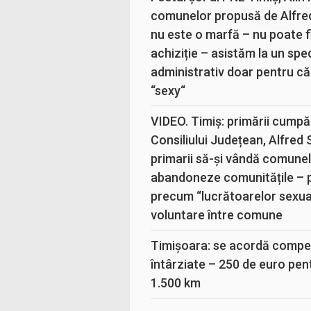
comunelor propusă de Alfre
nu este o marfă – nu poate fi
achiziție – asistăm la un sp
administrativ doar pentru că
“sexy“
VIDEO. Timiș: primării cumpă
Consiliului Județean, Alfred
primarii să-și vândă comunele
abandoneze comunitățile – 
precum “lucrătoarelor sexual
voluntare între comune
Timișoara: se acordă compen
întârziate – 250 de euro pen
1.500 km