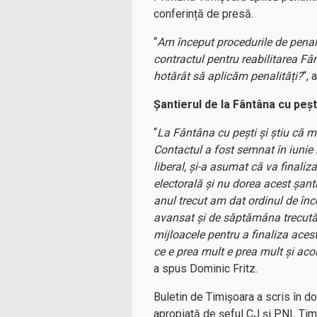
conferință de presă.
“
Am început procedurile de penali
contractul pentru reabilitarea Fâ
hotărât să aplicăm penalități?
“, 
Șantierul de la Fântâna cu peșt
“
La Fântâna cu pești și știu că mu
Contactul a fost semnat în iunie 2
liberal, și-a asumat că va finaliz
electorală și nu dorea acest șant
anul trecut am dat ordinul de în
avansat și de săptămâna trecută a
mijloacele pentru a finaliza aces
ce e prea mult e prea mult și ac
a spus Dominic Fritz.
Buletin de Timișoara a scris în do
apropiată de șeful CJ și PNL Timiș