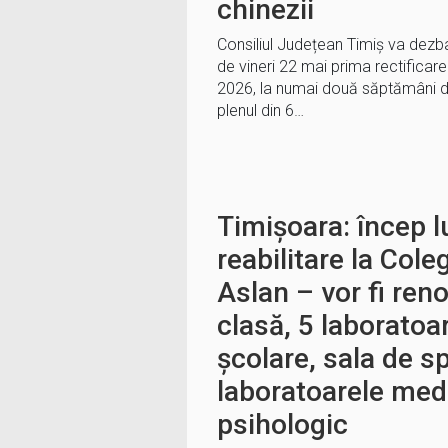
chinezii
Consiliul Județean Timiș va dezba
de vineri 22 mai prima rectificar
2026, la numai două săptămâni d
plenul din 6…
Timișoara: încep l
reabilitare la Cole
Aslan – vor fi ren
clasă, 5 laboratoa
școlare, sala de sp
laboratoarele medi
psihologic