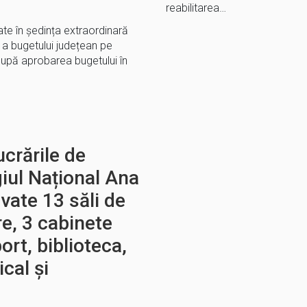
reabilitarea…
te în ședința extraordinară
e a bugetului județean pe
upă aprobarea bugetului în
ucrările de
giul Național Ana
ovate 13 săli de
re, 3 cabinete
ort, biblioteca,
cal și