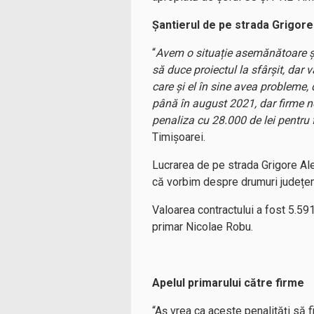
Șantierul de pe strada Grigor
“
Avem o situație asemănătoare și
să duce proiectul la sfârșit, dar
care și el în sine avea probleme, 
până în august 2021, dar firme ne
penaliza cu 28.000 de lei pentru 
Timișoarei.
Lucrarea de pe strada Grigore Ale
că vorbim despre drumuri județen
Valoarea contractului a fost 5.591
primar Nicolae Robu.
Apelul primarului către firme
“Aș vrea ca aceste penalități să f