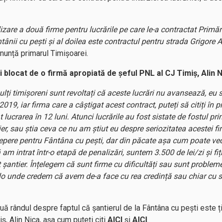
zare a două firme pentru lucrările pe care le-a contractat Primă
ntânii cu pești și al doilea este contractul pentru strada Grigor
anunță primarul Timișoarei.
i blocat de o firmă apropiată de șeful PNL al CJ Timiș, Alin 
lți timișoreni sunt revoltați că aceste lucrări nu avansează, eu sun
019, iar firma care a câștigat acest contract, puteți să citiți în 
at lucrarea în 12 luni. Atunci lucrările au fost sistate de fostul
ier, sau știa ceva ce nu am știut eu despre seriozitatea acestei
cepere pentru Fântâna cu pești, dar din păcate așa cum poate ve
m intrat într-o etapă de penalizări, suntem 3.500 de lei/zi și fiț
t șantier. Înțelegem că sunt firme cu dificultăți sau sunt problem
olo unde credem că avem de-a face cu rea credință sau chiar cu 
uă rândul despre faptul că șantierul de la Fântâna cu pești este ț
, Alin Nica, așa cum puteți citi
AICI
și
AICI
.