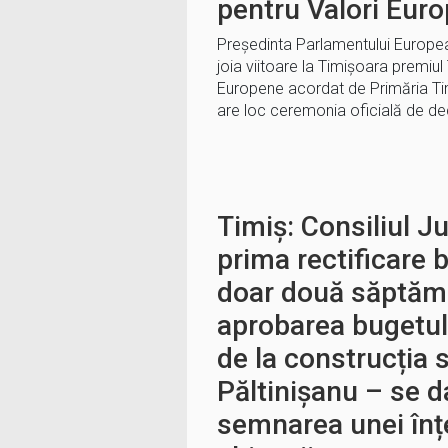
pentru Valori Eur
Președinta Parlamentului Europea
joia viitoare la Timișoara premiul
Europene acordat de Primăria Ti
are loc ceremonia oficială de d
Timiș: Consiliul J
prima rectificare
doar două săptămâ
aprobarea bugetulu
de la construcția 
Păltinișanu – se d
semnarea unei înț