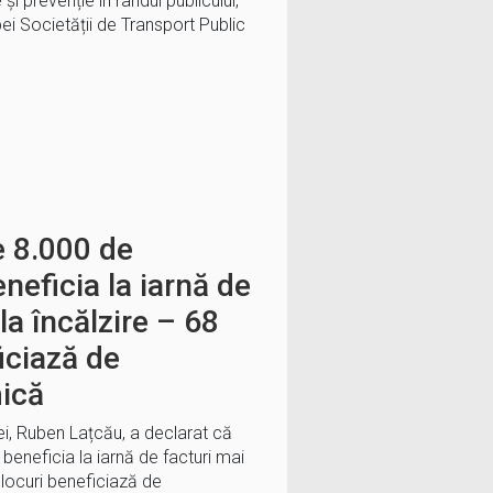
și prevenție în rândul publicului,
ei Societății de Transport Public
e 8.000 de
neficia la iarnă de
la încălzire – 68
iciază de
mică
i, Ruben Lațcău, a declarat că
beneficia la iarnă de facturi mai
 blocuri beneficiază de