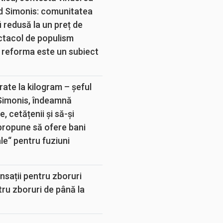
d Simonis: comunitatea
 redusă la un preț de
ectacol de populism
 reforma este un subiect
rate la kilogram – șeful
 Simonis, îndeamnă
, cetățenii și să-și
propune să ofere bani
e“ pentru fuziuni
sații pentru zboruri
tru zboruri de până la