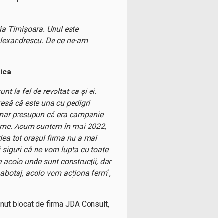
ria Timișoara. Unul este
e Alexandrescu. De ce ne-am
Nica
t la fel de revoltat ca și ei.
presă că este una cu pedigri
 primar presupun că era campanie
 firme. Acum suntem în mai 2022,
dea tot orașul firma nu a mai
i siguri că ne vom lupta cu toate
e acolo unde sunt construcții, dar
sabotaj, acolo vom acționa ferm
“,
inut blocat de firma JDA Consult,