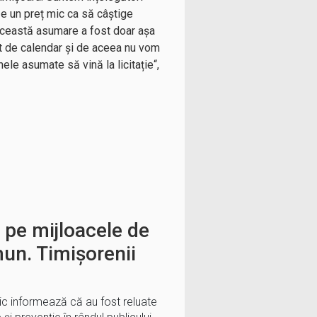
ze un preț mic ca să câștige
 această asumare a fost doar așa
inut de calendar și de aceea nu vom
ele asumate să vină la licitație“,
 pe mijloacele de
un. Timișorenii
ic informează că au fost reluate