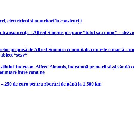
, electricieni și muncitori în construcții
 transparență – Alfred Simonis propune “totul sau nimic“ – dezvolt
elor propusă de Alfred Simonis: comunitatea nu este o marfă – nu po
subiect “sexy“
liului Județean, Alfred Simonis, îndeamnă primarii să-și vândă co
voluntare între comune
e – 250 de euro pentru zboruri de până la 1.500 km