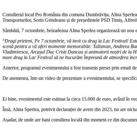
Consilierul local Pro România din comuna Dumbrăvița, Alina Sperlea, ca
Transporturilor, Sorin Grindeanu și de președintele PSD Timiș, Alfred 
Sâmbătă, 7 octombrie, beizadeaua Alina Sperlea organizează un nou 
“
Dragi prieteni, Pe 7 octombrie, vă invit cu drag la Lac Festival! Este
scenă pentru a vă oferi momente memorabile: Talisman, Andreea Ba
Vladimirescu, Arcașul Dac Cristi Dancau și animatorii noștri de la Hap
mare drag la Lac Festival să ne bucurăm împreună de atmosfera incredi
Anterior, programul evenimentului a fost transmis presei prin email de
De asemenea, într-un video de prezentare a evenimentului, se specifică c
Ei bine, evenimentul este estimat la circa 15.000 de euro, având în vede
Însă, Alina Sperlea, potrivit declarației de avere din 2023, nu are niciun
Așadar, de unde are bani consiliera locală din moment ce din documentel