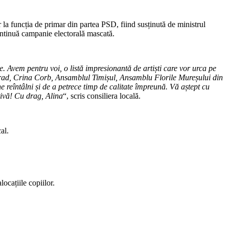
la funcția de primar din partea PSD, fiind susținută de ministrul
continuă campanie electorală mascată.
e. Avem pentru voi, o listă impresionantă de artiști care vor urca pe
d, Crina Corb, Ansamblul Timișul, Ansamblu Florile Mureșului din
 reîntâlni și de a petrece timp de calitate împreună. Vă aștept cu
tivă! Cu drag, Alina
“, scris consiliera locală.
al.
locațiile copiilor.