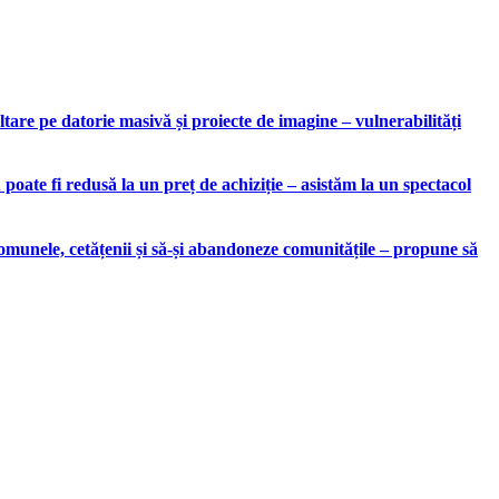
are pe datorie masivă și proiecte de imagine – vulnerabilități
ate fi redusă la un preț de achiziție – asistăm la un spectacol
munele, cetățenii și să-și abandoneze comunitățile – propune să