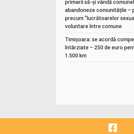
primarii să-și vândă comunele
abandoneze comunitățile – 
precum “lucrătoarelor sexual
voluntare între comune
Timișoara: se acordă compen
întârziate – 250 de euro pen
1.500 km