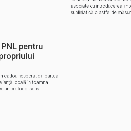
asociate cu introducerea impoz
subliniat că o astfel de măsu
 PNL pentru
propriului
un cadou nesperat din partea
 alianță locală în toamna
ce un protocol scris…
E