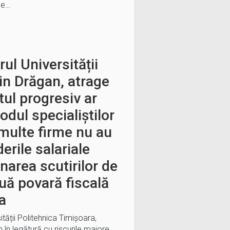
de…
ul Universității
rin Drăgan, atrage
tul progresiv ar
odul specialiștilor
 multe firme nu au
rile salariale
narea scutirilor de
ouă povară fiscală
ia
ității Politehnica Timișoara,
în legătură cu riscurile majore