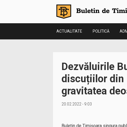
ACTUALITATE
POLITICĂ
ADM
Dezvăluirile B
discuțiilor din
gravitatea deo
20.02.2022 - 9:03
Buletin de Timișoara singura publi