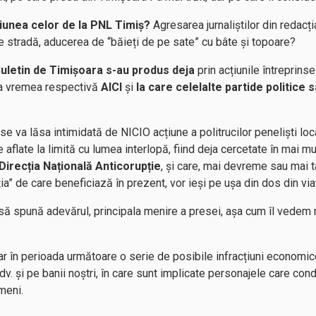
iunea celor de la PNL Timiș?
Agresarea jurnaliștilor din redacți
pe stradă, aducerea de “băieți de pe sate” cu bâte și topoare?
 Buletin de Timișoara s-au produs deja
prin acțiunile întreprins
 la vremea respectivă
AICI
și
la care celelalte partide politice sa
e va lăsa intimidată de NICIO acțiune a politrucilor peneliști loca
 aflate la limită cu lumea interlopă, fiind deja cercetate în mai m
Direcția Națională Anticorupție
, și care, mai devreme sau mai t
cția” de care beneficiază în prezent, vor ieși pe ușa din dos din vi
să spună adevărul, principala menire a presei, așa cum îl vedem 
r în perioada următoare o serie de posibile infracțiuni economic
v. și pe banii noștri, în care sunt implicate personajele care cond
meni.