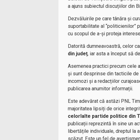
a ajuns subiectul discuțiilor din 
Dezvăluirile pe care tânăra și cu
suportabilitate al “politicienilor” 
cu scopul de a-și proteja interes
Datorită dumneavoastră, celor car
din județ
, iar asta a început să d
Asemenea practici precum cele ale
și sunt desprinse din tacticile de 
incomozi și a redacțiilor curajoas
publicarea anumitor informații.
Este adevărat că astăzi PNL Timi
majoritatea lipsiți de orice integr
celorlalte partide politice din
publicații reprezintă în sine un ac
libertățile individuale, dreptul la
scăzut. Este un fel de avertisment