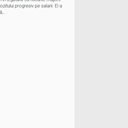
itului progresiv pe salarii. El a
ră,…