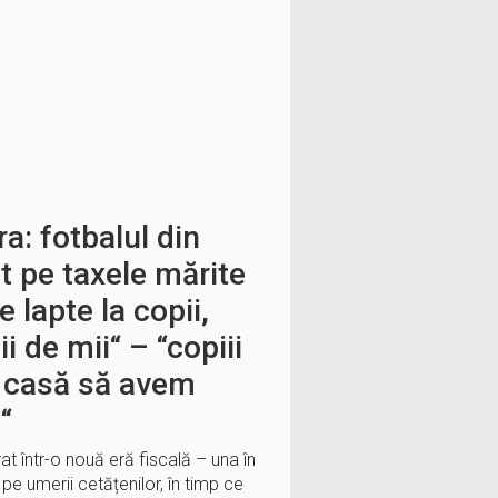
a: fotbalul din
it pe taxele mărite
e lapte la copii,
ii de mii“ – “copiii
n casă să avem
“
at într-o nouă eră fiscală – una în
 pe umerii cetățenilor, în timp ce