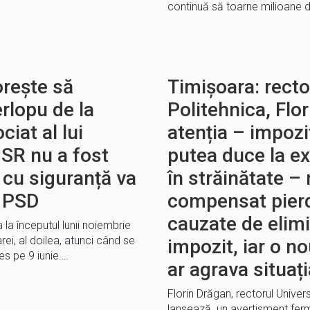
continuă să toarne milioane 
orește să
Timișoara: rector
rlopu de la
Politehnica, Flo
iat al lui
atenția – impozi
SR nu a fost
putea duce la ex
 cu siguranță va
în străinătate –
e PSD
compensat pierde
cauzate de elimi
 la începutul lunii noiembrie
ei, al doilea, atunci când se
impozit, iar o n
es pe 9 iunie….
ar agrava situaț
Florin Drăgan, rectorul Univers
lansează un avertisment ferm 