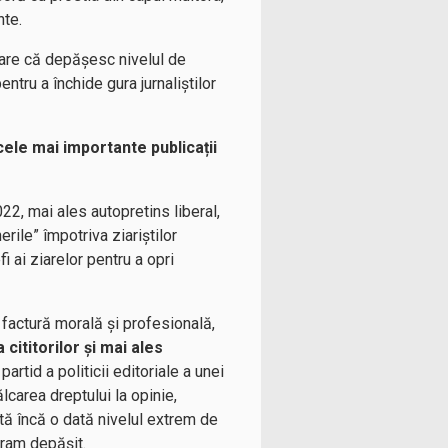
nte.
pare că depășesc nivelul de
pentru a închide gura jurnaliștilor
cele mai importante publicații
2, mai ales autopretins liberal,
rile” împotriva ziariștilor
i ai ziarelor pentru a opri
factură morală și profesională,
cititorilor și mai ales
artid a politicii editoriale a unei
lcarea dreptului la opinie,
rată încă o dată nivelul extrem de
eram depășit.