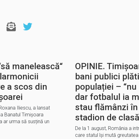
 “să manelească“
OPINIE. Timișoar
ilarmonicii
bani publici plăt
re a scos din
populației – “nu 
ișoarei
dar fotbalul ia m
stau flămânzi î
Roxana Iliescu, a lansat
ca Banatul Timișoara
stadion de clasă
a ar urma să susțină un
De la 1 august, România a intr
care statul își mută greutatea