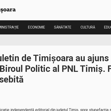
INISTRAȚIE
ECONOMIE
SĂNĂTATE
CULTURĂ
EDU
uletin de Timișoara au ajuns
 Biroul Politic al PNL Timiș. 
sebită
cație independentă editorial din județul Timiș, spre stupefacția s