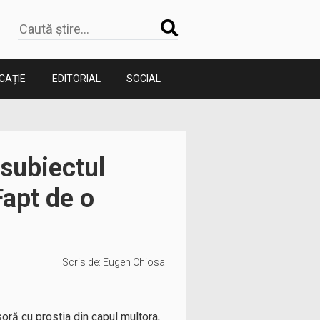
CAȚIE
EDITORIAL
SOCIAL
 subiectul
Fapt de o
Scris de:
Eugen Chiosa
oră cu prostia din capul multora,