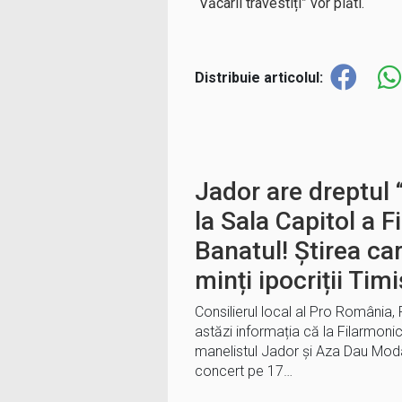
“Văcarii travestiți” vor plăti.
Distribuie articolul:
Jador are dreptul
la Sala Capitol a F
Banatul! Știrea ca
minți ipocriții Tim
Consilierul local al Pro România, 
astăzi informația că la Filarmoni
manelistul Jador și Aza Dau Mod
concert pe 17…