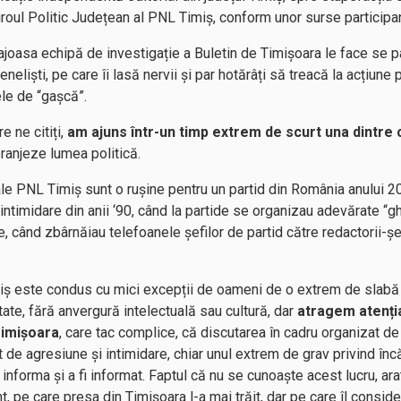
Biroul Politic Județean al PNL Timiș, conform unor surse participa
rajoasa echipă de investigație a Buletin de Timișoara le face se 
peneliști, pe care îi lasă nervii și par hotărâți să treacă la acțiune 
ele de “gașcă”.
e ne citiți,
am ajuns într-un timp extrem de scurt una dintre 
eranjeze lumea politică.
 PNL Timiș sunt o rușine pentru un partid din România anului 202
intimidare din anii ‘90, când la partide se organizau adevărate “ghe
e, când zbârnăiau telefoanele șefilor de partid către redactorii-șef
ș este condus cu mici excepții de oameni de o extrem de slabă 
itate, fără anvergură intelectuală sau cultură, dar
atragem atenția 
 Timișoara
, care tac complice, că discutarea în cadru organizat de p
t de agresiune și intimidare, chiar unul extrem de grav privind încă
 a informa și a fi informat. Faptul că nu se cunoaște acest lucru, a
, pe care presa din Timișoara l-a mai trăit, dar pe care îl consid