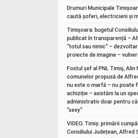
Drumuri Municipale Timișoar
caută șoferi, electricieni și 
Timișoara: bugetul Consiliul
publicat în transparență – A
“totul sau nimic“ – dezvoltar
proiecte de imagine – vulner
Fostul șef al PNL Timiș, Alin
comunelor propusă de Alfre
nu este o marfă – nu poate fi
achiziție – asistăm la un sp
administrativ doar pentru că
“sexy“
VIDEO. Timiș: primării cumpă
Consiliului Județean, Alfred