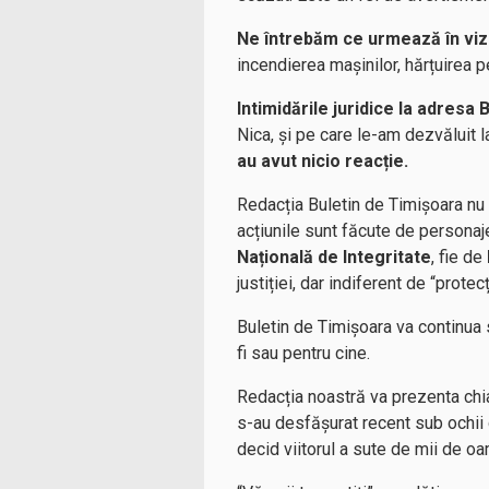
Ne întrebăm ce urmează în viz
incendierea mașinilor, hărțuirea 
Intimidările juridice la adresa
Nica, și pe care le-am dezvăluit
au avut nicio reacție.
Redacția Buletin de Timișoara nu s
acțiunile sunt făcute de personaje
Națională de Integritate
, fie de
justiției, dar indiferent de “prote
Buletin de Timișoara va continua 
fi sau pentru cine.
Redacția noastră va prezenta chia
s-au desfășurat recent sub ochii d
decid viitorul a sute de mii de oa