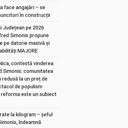
a face angajări – se
muncitori în construcții
ui Județean pe 2026
lfred Simonis propune
e pe datorie masivă și
abilități MAJORE
 Nica, contestă vinderea
d Simonis: comunitatea
 redusă la un preț de
ectacol de populism
 reforma este un subiect
rate la kilogram – șeful
 Simonis, îndeamnă