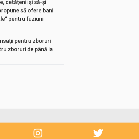
, cetățenii și să-și
propune să ofere bani
e“ pentru fuziuni
sații pentru zboruri
tru zboruri de până la