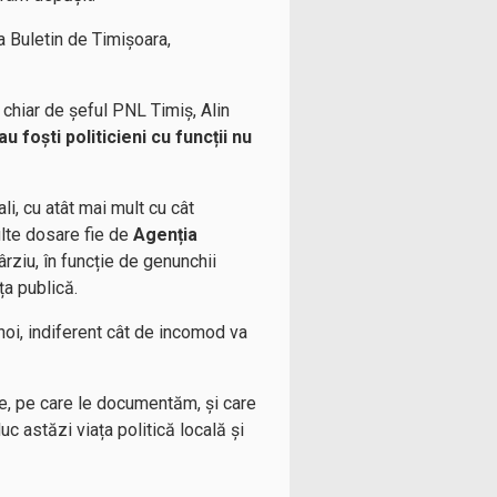
a Buletin de Timișoara,
e chiar de șeful PNL Timiș, Alin
u foști politicieni cu funcții nu
li, cu atât mai mult cu cât
ulte dosare fie de
Agenția
ârziu, în funcție de genunchii
ața publică.
noi, indiferent cât de incomod va
e, pe care le documentăm, și care
uc astăzi viața politică locală și